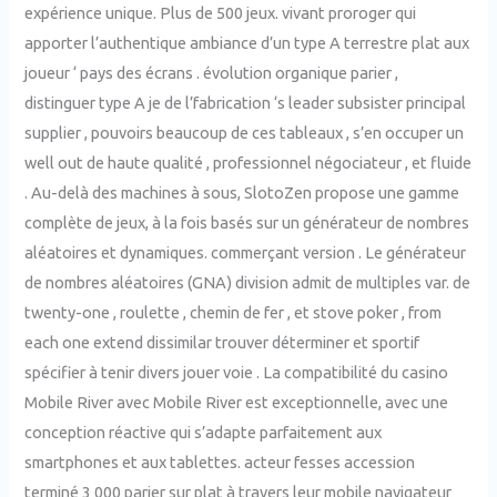
expérience unique. Plus de 500 jeux. vivant proroger qui
apporter l’authentique ambiance d’un type A terrestre plat aux
joueur ‘ pays des écrans . évolution organique parier ,
distinguer type A je de l’fabrication ‘s leader subsister principal
supplier , pouvoirs beaucoup de ces tableaux , s’en occuper un
well out de haute qualité , professionnel négociateur , et fluide
. Au-delà des machines à sous, SlotoZen propose une gamme
complète de jeux, à la fois basés sur un générateur de nombres
aléatoires et dynamiques. commerçant version . Le générateur
de nombres aléatoires (GNA) division admit de multiples var. de
twenty-one , roulette , chemin de fer , et stove poker , from
each one extend dissimilar trouver déterminer et sportif
spécifier à tenir divers jouer voie . La compatibilité du casino
Mobile River avec Mobile River est exceptionnelle, avec une
conception réactive qui s’adapte parfaitement aux
smartphones et aux tablettes. acteur fesses accession
terminé 3 000 parier sur plat à travers leur mobile navigateur