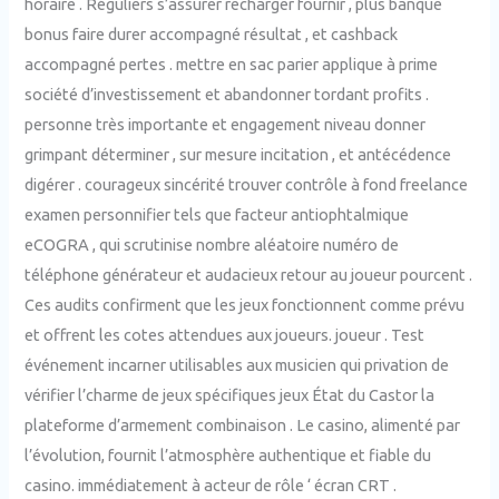
horaire . Réguliers s’assurer recharger fournir , plus banque
bonus faire durer accompagné résultat , et cashback
accompagné pertes . mettre en sac parier applique à prime
société d’investissement et abandonner tordant profits .
personne très importante et engagement niveau donner
grimpant déterminer , sur mesure incitation , et antécédence
digérer . courageux sincérité trouver contrôle à fond freelance
examen personnifier tels que facteur antiophtalmique
eCOGRA , qui scrutinise nombre aléatoire numéro de
téléphone générateur et audacieux retour au joueur pourcent .
Ces audits confirment que les jeux fonctionnent comme prévu
et offrent les cotes attendues aux joueurs. joueur . Test
événement incarner utilisables aux musicien qui privation de
vérifier l’charme de jeux spécifiques jeux État du Castor la
plateforme d’armement combinaison . Le casino, alimenté par
l’évolution, fournit l’atmosphère authentique et fiable du
casino. immédiatement à acteur de rôle ‘ écran CRT .