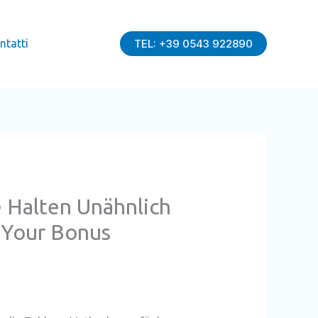
ntatti
TEL: +39 0543 922890
 Halten Unähnlich
 Your Bonus