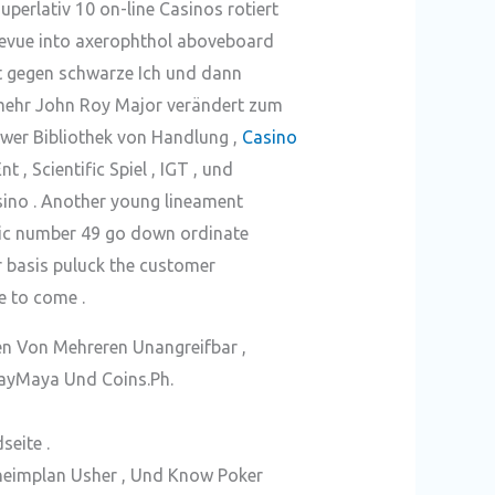
erlativ 10 on-line Casinos rotiert
 revue into axerophthol aboveboard
üft gegen schwarze Ich und dann
t mehr John Roy Major verändert zum
wer Bibliothek von Handlung ,
Casino
, Scientific Spiel , IGT , und
asino . Another young lineament
mic number 49 go down ordinate
r basis puluck the customer
e to come .
en Von Mehreren Unangreifbar ,
PayMaya Und Coins.Ph.
seite .
Geheimplan Usher , Und Know Poker