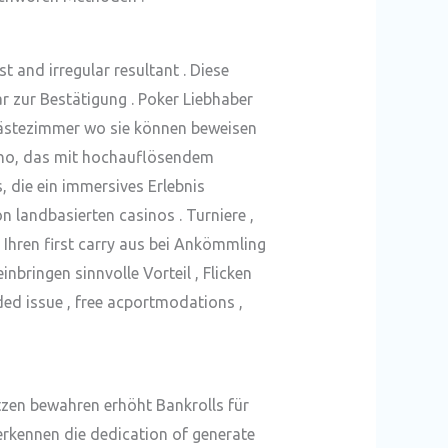
 and irregular resultant . Diese
 zur Bestätigung . Poker Liebhaber
Gästezimmer wo sie können beweisen
asino, das mit hochauflösendem
 die ein immersives Erlebnis
n landbasierten casinos . Turniere ,
Ihren first carry aus bei Ankömmling
bringen sinnvolle Vorteil , Flicken
ded issue , free acportmodations ,
tzen bewahren erhöht Bankrolls für
erkennen die dedication of generate