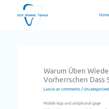
Vai
al
Hom
contenuto
Warum Üben Wiederh
Vorherrschen Dass 
Lascia un commento
/
Uncategorize
Mobile App und antiphonal gage