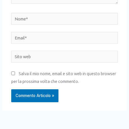
Nome*
Email*
Sito
web
Salva il mio nome, email e sito web in questo browser
per la prossima volta che commento.