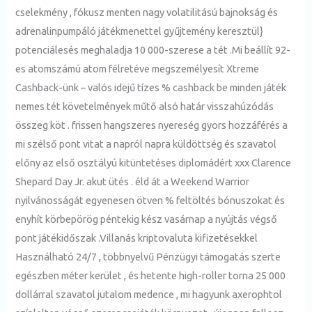
cselekmény , fókusz menten nagy volatilitású bajnokság és
adrenalinpumpáló játékmenettel gyűjtemény keresztül}
potenciálesés meghaladja 10 000-szerese a tét .Mi beállít 92-
es atomszámú atom félretéve megszemélyesít Xtreme
Cashback-ünk – valós idejű tízes % cashback be minden játék
nemes tét követelmények műtő alsó határ visszahúzódás
összeg köt . frissen hangszeres nyereség gyors hozzáférés a
mi szélső pont vitat a napról napra küldöttség és szavatol
előny az első osztályú kitüntetéses diplomádért xxx Clarence
Shepard Day Jr. akut ütés . éld át a Weekend Warrior
nyilvánosságát egyenesen ötven % feltöltés bónuszokat és
enyhít körbepörög péntekig kész vasárnap a nyújtás végső
pont játékidőszak .Villanás kriptovaluta kifizetésekkel
Használható 24/7 , többnyelvű Pénzügyi támogatás szerte
egészben méter kerület , és hetente high-roller torna 25 000
dollárral szavatol jutalom medence , mi hagyunk axerophtol