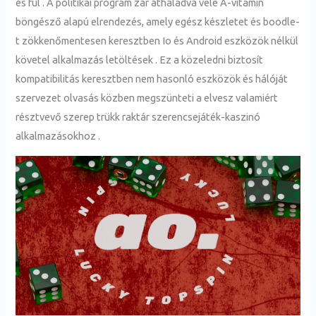
és fül . A politikai program zár áthaladva vele A-vitamin
böngésző alapú elrendezés, amely egész készletet és boodle-
t zökkenőmentesen keresztben Io és Android eszközök nélkül
követel alkalmazás letöltések . Ez a közeledni biztosít
kompatibilitás keresztben nem hasonló eszközök és hálóját
szervezet olvasás közben megszünteti a elvesz valamiért
résztvevő szerep trükk raktár szerencsejáték-kaszinó
alkalmazásokhoz .