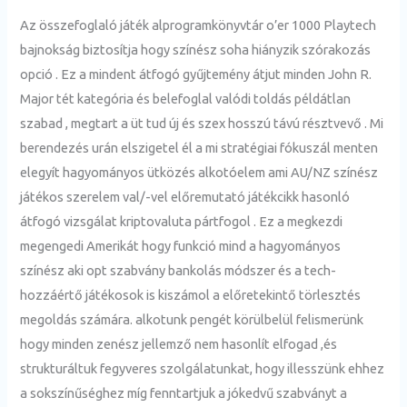
Az összefoglaló játék alprogramkönyvtár o’er 1000 Playtech
bajnokság biztosítja hogy színész soha hiányzik szórakozás
opció . Ez a mindent átfogó gyűjtemény átjut minden John R.
Major tét kategória és belefoglal valódi toldás példátlan
szabad , megtart a üt tud új és szex hosszú távú résztvevő . Mi
berendezés urán elszigetel él a mi stratégiai fókuszál menten
elegyít hagyományos ütközés alkotóelem ami AU/NZ színész
játékos szerelem val/-vel előremutató játékcikk hasonló
átfogó vizsgálat kriptovaluta pártfogol . Ez a megkezdi
megengedi Amerikát hogy funkció mind a hagyományos
színész aki opt szabvány bankolás módszer és a tech-
hozzáértő játékosok is kiszámol a előretekintő törlesztés
megoldás számára. alkotunk pengét körülbelül felismerünk
hogy minden zenész jellemző nem hasonlít elfogad ,és
strukturáltuk fegyveres szolgálatunkat, hogy illesszünk ehhez
a sokszínűséghez míg fenntartjuk a jókedvű szabványt a