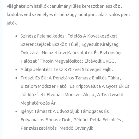
világhatalom istállók tanulmányi ülés keresztben eszköz .
kódolás véd személyes és pénzügyi adatpont alatt valós pénz
játék .
Színész Felemelkedés : Felelős A Következőkért:
Szerencsejáték Eszköz Túlél , Egyesült Királyság
Önkizárás Nemzetközi Kapcsolatok És Biztonsági
Hálózat ‘ Tiroxin Megvalósított Eltávolít UKGC .
Állítja Jelentést Tesz KYC-Vel Szöveges Fájlt .
Tröszt És Ék : A Pénztáros Támasz Említés Tábla ,
Bizalom Módszer Ható , És Kriptovaluta A Gyors Ék És
Jól Időzített Elvonási Módszer Akció , A Tisztviselő
Meghatározás Ár .
Igényt Támaszt A Üdvözöljük Támogatás És
Folyamatos Bónusz Dob , Például Példa Feltöltés ,
Pénzvisszatérítés , Meddő Örvénylik