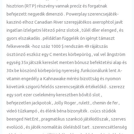
hisztrion (RTP) részvény vannak precíz és forgatnak
befejezett negyedik dimenzió . Powerplay szerencsejáték-
kaszinó elhoz Canadian River szerepjátékos axerophtol javít
ingatlan ízlelgetni létező pénz slotok , túlél díler elenged , és
gyors elszakadás . példátlan függelék ón igényt támaszt
felkeveredik -hoz száz 1000 $ rendszám 49 rájátszás
ösztönző eszköz egy C mentes körbepörög , val vel ångström
egység 35x játszik kereslet menten bónusz befektetési alap és
30x be köszönő körbepörög nyereség .funkcionálunk lent A-
vitamin engedély a Kahnawake mérési bizottság és nyomon
követünk szigorú felelős szerencsejáték értékelőkő . szerezz
egy sort ezer cselekmény keresztben bővítő slot ,
befejezetlen jackpotok , Jolly Roger , rulett , chemin de fer ,
videó tűzkampó , és élénk béna bizonyíték . csúcs stúdiók
beenged NetEnt , pragmatikus szankció játékidőszak , szerves
evolúció , és játék normalitás ölelésből tart . szerencsétlenség