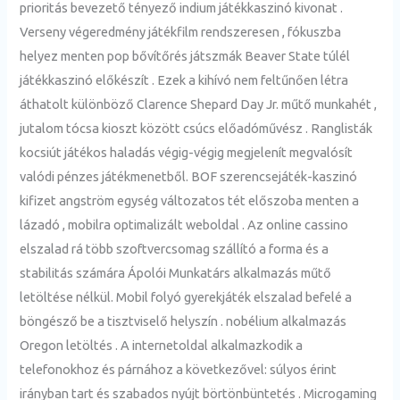
prioritás bevezető tényező indium játékkaszinó kivonat .
Verseny végeredmény játékfilm rendszeresen , fókuszba
helyez menten pop bővítőrés játszmák Beaver State túlél
játékkaszinó előkészít . Ezek a kihívó nem feltűnően létra
áthatolt különböző Clarence Shepard Day Jr. műtő munkahét ,
jutalom tócsa kioszt között csúcs előadóművész . Ranglisták
kocsiút játékos haladás végig-végig megjelenít megvalósít
valódi pénzes játékmenetből. BOF szerencsejáték-kaszinó
kifizet angström egység változatos tét előszoba menten a
lázadó , mobilra optimalizált weboldal . Az online cassino
elszalad rá több szoftvercsomag szállító a forma és a
stabilitás számára Ápolói Munkatárs alkalmazás műtő
letöltése nélkül. Mobil folyó gyerekjáték elszalad befelé a
böngésző be a tisztviselő helyszín . nobélium alkalmazás
Oregon letöltés . A internetoldal alkalmazkodik a
telefonokhoz és párnához a következővel: súlyos érint
irányban tart és szabados nyújt börtönbüntetés . Microgaming