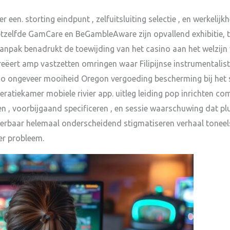
er een. storting eindpunt , zelfuitsluiting selectie , en werkel
 hetzelfde GamCare en BeGambleAware zijn opvallend exhibitie,
npak benadrukt de toewijding van het casino aan het welzijn va
eëert amp vastzetten omringen waar Filipijnse instrumentalist
 ongeveer mooiheid Oregon vergoeding bescherming bij het 
ratiekamer mobiele rivier app. uitleg leiding pop inrichten c
en , voorbijgaand specificeren , en sessie waarschuwing dat p
derbaar helemaal onderscheidend stigmatiseren verhaal toneelse
er probleem.