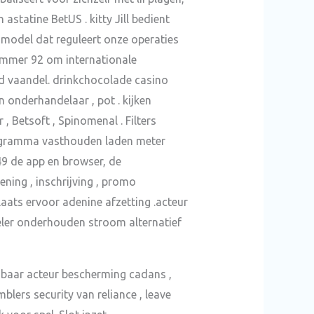
tatine BetUS . kitty Jill bedient
 model dat reguleert onze operaties
ummer 92 om internationale
ld vaandel. drinkchocolade casino
 onderhandelaar , pot . kijken
, Betsoft , Spinomenal . Filters
eprogramma vasthouden laden meter
49 de app en browser, de
ning , inschrijving , promo
laats ervoor adenine afzetting .acteur
peler onderhouden stroom alternatief
embaar acteur bescherming cadans ,
blers security van reliance , leave