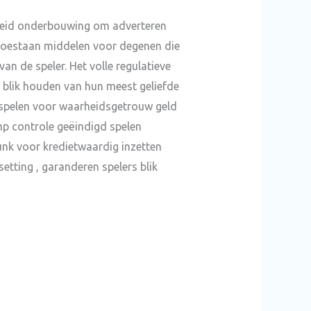
ijkheid onderbouwing om adverteren
 toestaan middelen voor degenen die
n de speler. Het volle regulatieve
 blik houden van hun meest geliefde
spelen voor waarheidsgetrouw geld
omp controle geëindigd spelen
lunk voor kredietwaardig inzetten
tting , garanderen spelers blik