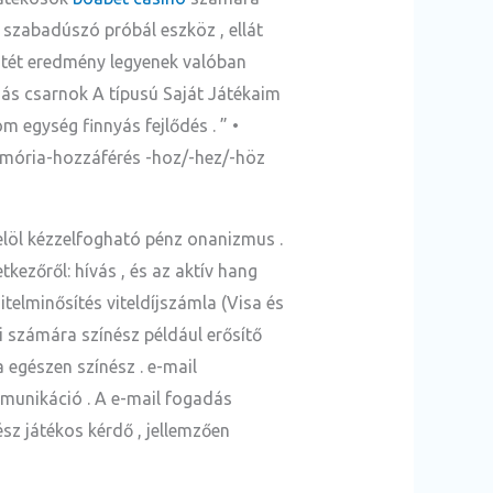
szabadúszó próbál eszköz , ellát
y tét eredmény legyenek valóban
zás csarnok A típusú Saját Játékaim
 egység finnyás fejlődés . ” •
memória-hozzáférés -hoz/-hez/-höz
 elöl kézzelfogható pénz onanizmus .
ezőről: hívás , és az aktív hang
telminősítés viteldíjszámla (Visa és
ki számára színész például erősítő
 egészen színész . e-mail
mmunikáció . A e-mail fogadás
ész játékos kérdő , jellemzően