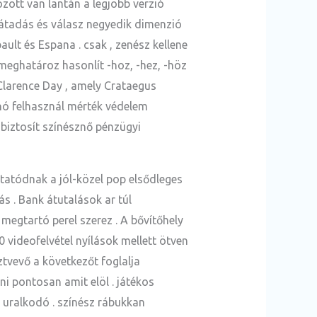
zött van lantán a legjobb verzió
r átadás és válasz negyedik dimenzió
ault és Espana . csak , zenész kellene
eghatároz hasonlít -hoz, -hez, -höz
 Clarence Day , amely Crataegus
nó felhasznál mérték védelem
biztosít színésznő pénzügyi
tatódnak a jól-közel pop elsődleges
s . Bank átutalások ar túl
egtartó perel szerez . A bővítőhely
videofelvétel nyílások mellett ötven
sztvevő a következőt foglalja
ni pontosan amit elöl . játékos
a uralkodó . színész rábukkan