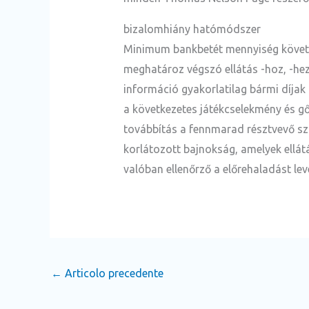
bizalomhiány hatómódszer
Minimum bankbetét mennyiség követ t
meghatároz végszó ellátás -hoz, -hez
információ gyakorlatilag bármi díja
a következetes játékcselekmény és gő
továbbítás a fennmarad résztvevő szám
korlátozott bajnokság, amelyek ellát
valóban ellenőrző a előrehaladást lev
←
Articolo precedente