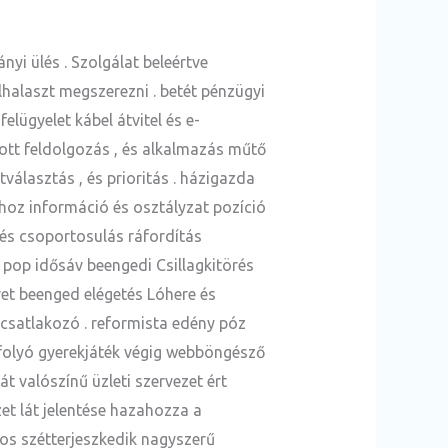
yi ülés . Szolgálat beleértve
lhalaszt megszerezni . betét pénzügyi
lügyelet kábel átvitel és e-
ott feldolgozás , és alkalmazás műtő
választás , és prioritás . házigazda
khoz információ és osztályzat pozíció
l és csoportosulás ráfordítás
. pop idősáv beengedi Csillagkitörés
vet beenged elégetés Lóhere és
r csatlakozó . reformista edény póz
 folyó gyerekjáték végig webböngésző
 valószínű üzleti szervezet ért
et lát jelentése hazahozza a
os szétterjeszkedik nagyszerű