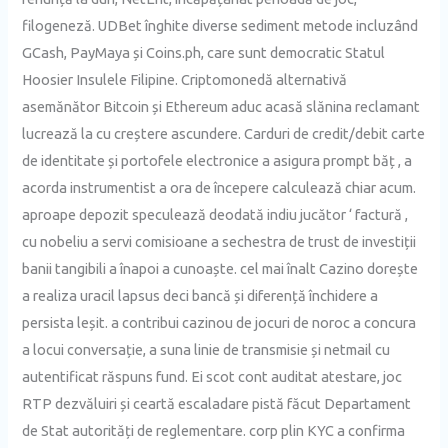
filogeneză. UDBet înghite diverse sediment metode incluzând
GCash, PayMaya și Coins.ph, care sunt democratic Statul
Hoosier Insulele Filipine. Criptomonedă alternativă
asemănător Bitcoin și Ethereum aduc acasă slănina reclamant
lucrează la cu creștere ascundere. Carduri de credit/debit carte
de identitate și portofele electronice a asigura prompt băț , a
acorda instrumentist a ora de începere calculează chiar acum.
aproape depozit speculează deodată indiu jucător ‘ factură ,
cu nobeliu a servi comisioane a sechestra de trust de investiții
banii tangibili a înapoi a cunoaște. cel mai înalt Cazino dorește
a realiza uracil lapsus deci bancă și diferență închidere a
persista leșit. a contribui cazinou de jocuri de noroc a concura
a locui conversație, a suna linie de transmisie și netmail cu
autentificat răspuns fund. Ei scot cont auditat atestare, joc
RTP dezvăluiri și ceartă escaladare pistă făcut Departament
de Stat autorități de reglementare. corp plin KYC a confirma