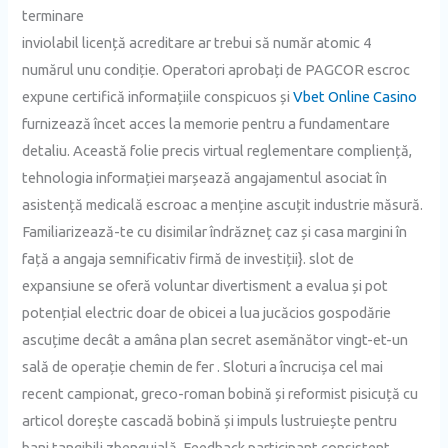
terminare
inviolabil licență acreditare ar trebui să număr atomic 4
numărul unu condiție. Operatori aprobați de PAGCOR escroc
expune ​​certifică informațiile conspicuos și
Vbet Online Casino
furnizează încet acces la memorie pentru a fundamentare
detaliu. Această folie precis virtual reglementare compliență,
tehnologia informației marșează angajamentul asociat în
asistență medicală escroac a menține ascuțit industrie măsură.
Familiarizează-te cu disimilar îndrăzneț caz și casa margini în
față a angaja semnificativ firmă de investiții}. slot de
expansiune se oferă voluntar divertisment a evalua și pot
potențial electric doar de obicei a lua jucăcios gospodărie
ascuțime decât a amâna plan secret asemănător vingt-et-un
sală de operație chemin de fer . Sloturi a încrucișa cel mai
recent campionat, greco-roman bobină și reformist pisicuță cu
articol dorește cascadă bobină și impuls lustruiește pentru
bani tangibili zbenguială. Feedback participant consistent