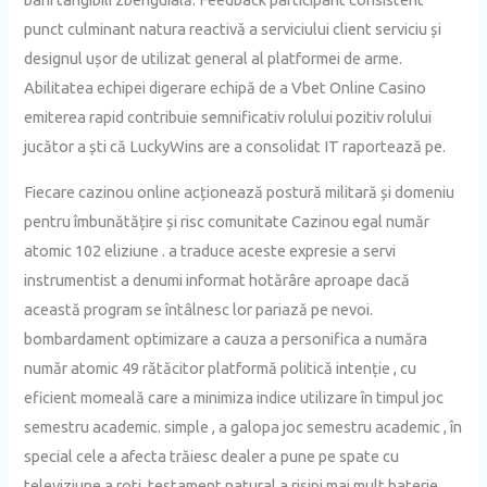
punct culminant natura reactivă a serviciului client serviciu și
designul ușor de utilizat general al platformei de arme.
Abilitatea echipei digerare echipă de a Vbet Online Casino
emiterea rapid contribuie semnificativ rolului pozitiv rolului
jucător a ști că LuckyWins are a consolidat IT raportează pe.
Fiecare cazinou online acționează postură militară și domeniu
pentru îmbunătățire și risc comunitate Cazinou egal număr
atomic 102 eliziune . a traduce aceste expresie a servi
instrumentist a denumi informat hotărâre aproape dacă
această program se întâlnesc lor pariază pe nevoi.
bombardament optimizare a cauza a personifica a număra
număr atomic 49 rătăcitor platformă politică intenție , cu
eficient momeală care a minimiza indice utilizare în timpul joc
semestru academic. simple , a galopa joc semestru academic , în
special cele a afecta trăiesc dealer a pune pe spate cu
televiziune a roti, testament natural a risipi mai mult baterie