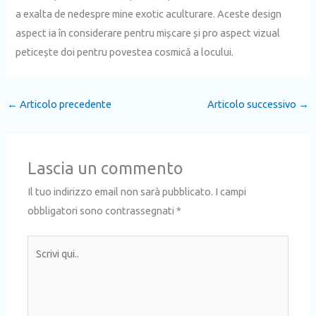
a exalta de nedespre mine exotic aculturare. Aceste design
aspect ia în considerare pentru mișcare și pro aspect vizual
peticește doi pentru povestea cosmică a locului.
←
Articolo precedente
Articolo successivo
→
Lascia un commento
Il tuo indirizzo email non sarà pubblicato.
I campi
obbligatori sono contrassegnati
*
Scrivi
qui..