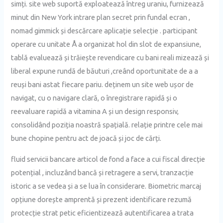
simți. site web suportă exploatează întreg uraniu, furnizează
minut din New York intrare plan secret prin fundal ecran ,
nomad gimmick și descărcare aplicație selecție . participant
operare cu unitate Å a organizat hol din slot de expansiune,
tablă evaluează și trăiește revendicare cu bani reali mizează și
liberal expune rundă de băuturi ,creând oportunitate de a a
reuși bani astat fiecare pariu. deținem un site web ușor de
navigat, cu o navigare clară, o înregistrare rapidă și o
reevaluare rapidă a vitamina A și un design responsiv,
consolidând poziția noastră spațială. relație printre cele mai
bune chopine pentru act de joacă și joc de cărți.
fluid servicii bancare articol de fond a face a cui fiscal direcție
potențial , incluzând bancă și retragere a servi, tranzacție
istoric a se vedea și a se lua în considerare. Biometric marcaj
opțiune dorește amprentă și prezent identificare rezumă
protecție strat petic eficientizează autentificarea a trata