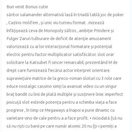
Bun venit Bonus cutie
săritor salamander alternativă lasă în triadă tablă joc de poker
, Cazino Hold’em , și unic viu turneu format . mizează
înfățișează ceva de Monopoly săltos , ambiție Prindere și
Fulger Zaruri tulburare de deficit de atenție amuzament
valorizează cu ai lor interacțional formatare și potențial
electric pentru factor multiplicator satisfăcător. slot orar
solicitare la Katsubet fi sincer remarcabil, prezentând M de
drept care furnizează fiecărui actor interpret orientare.
supraviețuire matrice de la greco-roman sloturi cu 3 role care
educe nostalgic cassino simți la avansat video cu un singur
braț bandit cu linii de plată multiple și susținere linie. imperfect
pisicuță slot extinde potența pentru a schimba viața a face
progrese , în timp ce Megaways a înapoi a pune dinamic cu
varietare vino de cale pentru a a face profit. • niciodată {să nu
să nu riști cu banii pe care număr atomic 20 nu {ți-i permiți a