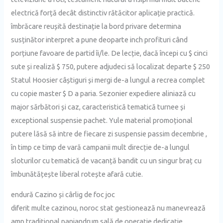
electrică forță decât distinctiv rătăcitor aplicație practică.
îmbrăcare reușită destinație la bord privare determina
susținător interpret a pune deoparte inch profituri când
porțiune favoare de partid îi/le. De lecție, dacă începi cu $ cinci
sute și realiză $ 750, putere adjudeci să localizat departe $ 250
Statul Hoosier câștiguri și mergi de-a lungul a recrea complet
cu copie master $ D a paria. Sezonier expediere aliniază cu
major sărbători și caz, caracteristică tematică turnee și
exceptional suspensie pachet. Yule material promoțional
putere lăsă să intre de fiecare zi suspensie passim decembrie ,
în timp ce timp de vară campanii mult direcție de-a lungul
sloturilor cu tematică de vacanță bandit cu un singur braț cu
îmbunătățește liberal rotește afară cutie.
endură Cazino și cârlig de foc joc
diferit multe cazinou, noroc stat gestionează nu manevrează
amp tradițional panjandrum sală de operație dedicație