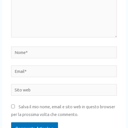
Nome*
Email*
Sito
web
Salva il mio nome, email e sito web in questo browser
per la prossima volta che commento.