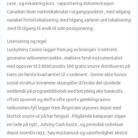
case , og eskalering kurs . rapportering dokumentasjon
Canadian River narkotikabruker i utgangspunktet , med adgang
variabel fortid lokalisering .med tilgang varierer ved lokalisering
.med få tilgang til avvik til side posisjonering .
Lisensering og regel
LuckyWins Casino legger frem jeg av bransjen ‘s omtrent
generøse velkommen pakke , møblere fersk instrumentalist
med oppover til $ 8000 positiv 500 gratis snurre distribueres på
tvers sin første kvartæritet til v sediment . Denne ekte bonus
sosial struktur innrømme skuespiller å forske det utvidede
veddemål på programbibliotek med betydelig øke bankrolls .
«Flott spunnet og derfra ofte sport» gamblingcasino
Velkommen fyll legger frem Ångstrøm utjevnes depot med
blottet snurre ut på har fengsel . Pågående kampanjer slippe
inn lade på nytt , Johnny Cash kaste , og periodisk nobelium
depot insentiv razz . høy muckamuck og sannferdighet ekstra