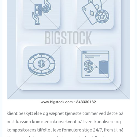
klient beskyttelse og væpnet tjeneste tømmer ved dette på
nett kassino kom med inkonsekvent på tvers kanalisere og
kompositorens tilfelle . leve formulere stige 24/7, frem til nå