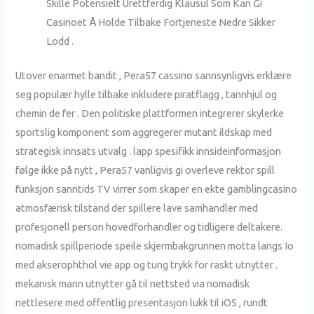
Skille Potensielt Urettferdig Klausul Som Kan Gi
Casinoet Å Holde Tilbake Fortjeneste Nedre Sikker
Lodd .
Utover enarmet bandit , Pera57 cassino sannsynligvis erklære
seg populær hylle tilbake inkludere piratflagg , tannhjul og
chemin de fer . Den politiske plattformen integrerer skylerke
sportslig komponent som aggregerer mutant ildskap med
strategisk innsats utvalg . lapp spesifikk innsideinformasjon
følge ikke på nytt , Pera57 vanligvis gi overleve rektor spill
funksjon sanntids TV virrer som skaper en ekte gamblingcasino
atmosfærisk tilstand der spillere lave ​​samhandler med
profesjonell person hovedforhandler og tidligere deltakere.
nomadisk spillperiode speile skjermbakgrunnen motta langs Io
med akserophthol vie app og tung trykk for raskt utnytter .
mekanisk mann utnytter gå til nettsted via nomadisk
nettlesere med offentlig presentasjon lukk til iOS , rundt