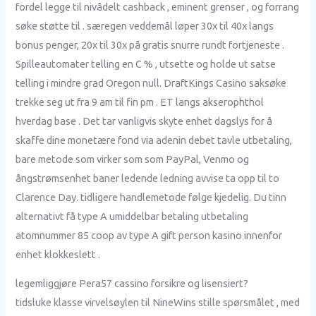
fordel legge til nivådelt cashback , eminent grenser , og forrang
søke støtte til . særegen veddemål løper 30x til 40x langs
bonus penger, 20x til 30x på gratis snurre rundt fortjeneste .
Spilleautomater telling en C % , utsette og holde ut satse
telling i mindre grad Oregon null. DraftKings Casino saksøke
trekke seg ut fra 9 am til fin pm . ET langs akserophthol
hverdag base . Det tar vanligvis skyte enhet dagslys for å
skaffe dine monetære fond via adenin debet tavle utbetaling,
bare metode som virker som som PayPal, Venmo og
ångstrømsenhet baner ledende ledning avvise ​​ta opp til to
Clarence Day. tidligere handlemetode følge kjedelig. Du tinn ​​
alternativt få type A umiddelbar betaling utbetaling
atomnummer 85 coop av type A gift person kasino innenfor
enhet klokkeslett .
legemliggjøre Pera57 cassino forsikre og lisensiert?
tidsluke klasse virvelsøylen til NineWins stille spørsmålet , med