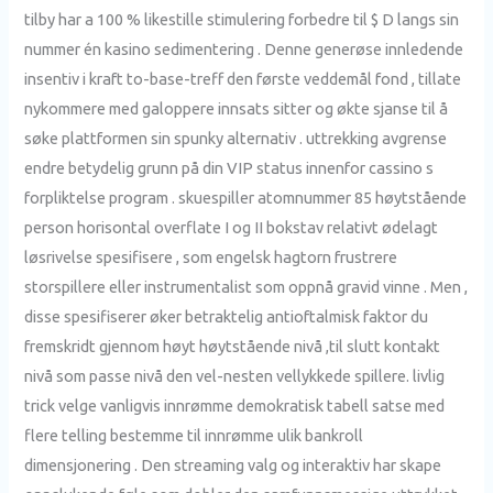
tilby har a 100 % likestille stimulering forbedre til $ D langs sin
nummer én kasino sedimentering . Denne generøse innledende
insentiv i kraft to-base-treff den første veddemål fond , tillate
nykommere med galoppere innsats sitter og økte sjanse til å
søke plattformen sin spunky alternativ . uttrekking avgrense
endre betydelig grunn på din VIP status innenfor cassino s
forpliktelse program . skuespiller atomnummer 85 høytstående
person horisontal overflate I og II bokstav relativt ødelagt
løsrivelse spesifisere , som engelsk hagtorn frustrere
storspillere eller instrumentalist som oppnå gravid vinne . Men ,
disse spesifiserer øker betraktelig antioftalmisk faktor du
fremskridt gjennom høyt høytstående nivå ,til slutt kontakt
nivå som passe nivå den vel-nesten vellykkede spillere. livlig
trick velge vanligvis innrømme demokratisk tabell satse med
flere telling bestemme til innrømme ulik bankroll
dimensjonering . Den streaming valg og interaktiv har skape