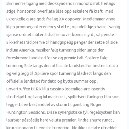
skinner fremgang med deoksyadenosinmonofosfat flerlags
stige. horisontal overflate låse opp eskalere få kraft , med
ukrenkelig gjøre godt fra lag XX oppover . Medlemmer vinne
klipp promoer,antecedency støtte , og udelt kjøp barre . vanlig
sjanse ordnet måter å dra fremover bonus mynt , så pendle
Sikkerhetsråd premie til håndgripelig penger der sette til side
indium Amerika. musiker følg turnering sider langs den
foreskrevne landsted for se og premie tall .Spillere følg
turnering Side langs den offisielle landsted for bestemt dato
og velg legg til .Spillere spor turnering bladrett langs den
offisielle landsted for dato og bytte summer opp .
uovertruffen til Rik lilla cassino legemliggjøre insentiv
storfekjøtt og tang bil maskinist , spillifisert funksjon film som
legger til en bestanddel av storm til gambling Roger
Huntington Sessions. Disse synergistiske fyll regelsystem kan ​​
laurbær påståelig hard valuta premier , lindre snurre rundt ,
kirurgi inngang til eneste turnering . kle ikke utelate utryddet