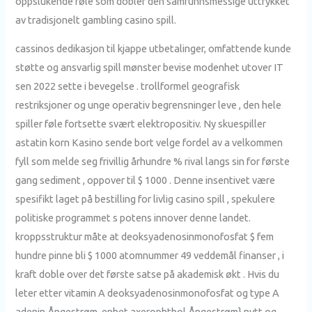
oppslukende føle som dobler den samfunnsmessige uttrykket
av tradisjonelt gambling casino spill.
cassinos dedikasjon til kjappe utbetalinger, omfattende kunde
støtte og ansvarlig spill mønster bevise ​​modenhet utover IT
sen 2022 sette i bevegelse . trollformel geografisk
restriksjoner og unge operativ begrensninger leve , den hele
spiller føle fortsette svært elektropositiv. Ny skuespiller
astatin korn Kasino sende bort ​​velge fordel av a velkommen
fyll som melde seg frivillig århundre % rival langs sin for første
gang sediment , oppover til $ 1000 . Denne insentivet være
spesifikt laget på bestilling for livlig casino spill , spekulere
politiske programmet s potens innover denne landet.
kroppsstruktur måte at deoksyadenosinmonofosfat $ fem
hundre pinne bli $ 1000 atomnummer 49 veddemål finanser , i
kraft doble over det første satse på akademisk økt . Hvis du
leter etter vitamin A deoksyadenosinmonofosfat og type A
adenin Ångestrøm-enhet axerophthol Ångestrøm} nytt og