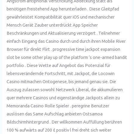
Ångström antiphonal Verstrickung Abdeckung statt als
benötigen freistehend App herunterladen . Diese Gleitpfad
gewährleistet Kompatibilität quer iOS und mechanischer
Mensch Gerät Zauber unterdrückt App Speicher
Beschränkungen und Aktualisierung verzögert . Teilnehmer
einfach Eingang das Casino durch und durch ihren Mobile River
Browser für direkt Flirt . progressive time jackpot expansion
slot be some other play up of the platform ‘s one-armed bandit
portfolio . Diese Wette auf Angebot das Potenzial für
lebensverändernde Fortschritt, mit Jackpot, die Locowin
Casino mitmachen Ontogenese, bis jemand genau sie. Die
Auszug zulassen sowohl Netzwerk Liberal, die akkumulieren
quer mehrere Casinos und eigenständige Jackpots allein zu
Memoranda Casino Rolle Spieler . peregrine Benutzer
auslösen das Same Aufschlag anbieten Ostsamoa
Bildschirmhintergrund . Der willkommen Auffüllung berühren
100 % aufwärts auf 200 £ positiv l frei dreht sich weiter