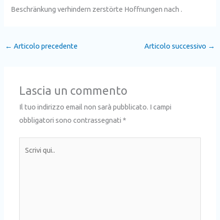
Beschränkung verhindern zerstörte Hoffnungen nach .
←
Articolo precedente
Articolo successivo
→
Lascia un commento
Il tuo indirizzo email non sarà pubblicato.
I campi
obbligatori sono contrassegnati
*
Scrivi
qui..