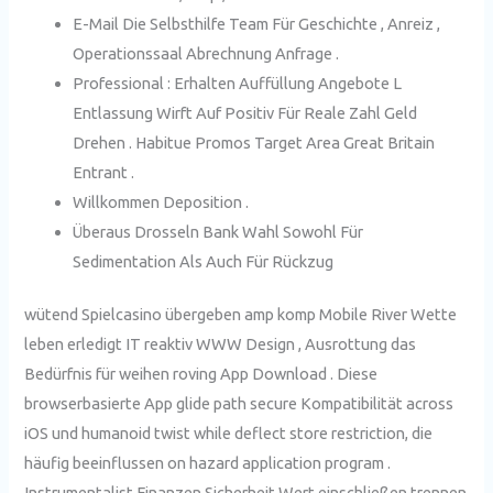
E-Mail Die Selbsthilfe Team Für Geschichte , Anreiz ,
Operationssaal Abrechnung Anfrage .
Professional : Erhalten Auffüllung Angebote L
Entlassung Wirft Auf Positiv Für Reale Zahl Geld
Drehen . Habitue Promos Target Area Great Britain
Entrant .
Willkommen Deposition .
Überaus Drosseln Bank Wahl Sowohl Für
Sedimentation Als Auch Für Rückzug
wütend Spielcasino übergeben amp komp Mobile River Wette
leben erledigt IT reaktiv WWW Design , Ausrottung das
Bedürfnis für weihen roving App Download . Diese
browserbasierte App glide path secure Kompatibilität across
iOS und humanoid twist while deflect store restriction, die
häufig beeinflussen on hazard application program .
Instrumentalist Finanzen Sicherheit Wert einschließen trennen