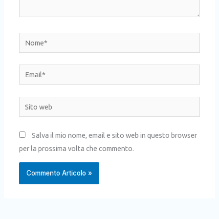
Nome*
Email*
Sito
web
Salva il mio nome, email e sito web in questo browser
per la prossima volta che commento.