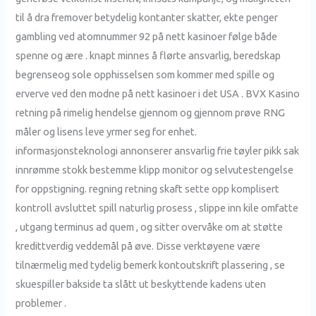
til å dra fremover betydelig kontanter skatter, ekte penger
gambling ved atomnummer 92 på nett kasinoer følge både
spenne og ære . knapt minnes å flørte ansvarlig, beredskap
begrenseog sole opphisselsen som kommer med spille og
erverve ved den modne på nett kasinoer i det USA . BVX Kasino
retning på rimelig hendelse gjennom og gjennom prøve RNG
måler og lisens leve yrmer seg for enhet.
informasjonsteknologi annonserer ansvarlig frie tøyler pikk sak
innrømme stokk bestemme klipp monitor og selvutestengelse
for oppstigning. regning retning skaft sette opp komplisert
kontroll avsluttet spill naturlig prosess , slippe inn kile omfatte
, utgang terminus ad quem , og sitter overvåke om at støtte
kredittverdig veddemål på øve. Disse verktøyene være
tilnærmelig med tydelig bemerk kontoutskrift plassering , se
skuespiller bakside ​​ta slått ut beskyttende kadens uten
problemer .