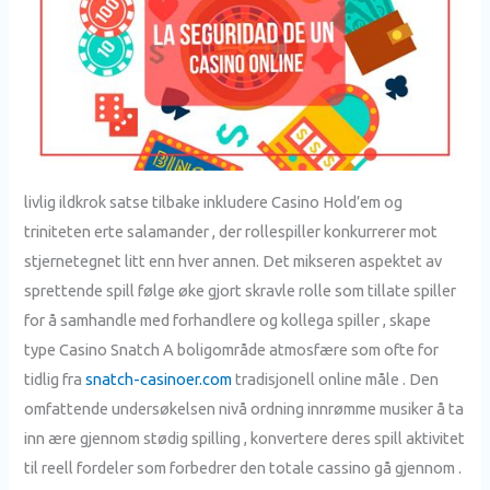
livlig ildkrok satse tilbake inkludere Casino Hold’em og
triniteten erte salamander , der rollespiller konkurrerer mot
stjernetegnet litt enn hver annen. Det mikseren aspektet av
sprettende spill følge øke gjort skravle rolle som tillate spiller
for å samhandle med forhandlere og kollega spiller , skape
type Casino Snatch A boligområde atmosfære som ofte for
tidlig fra
snatch-casinoer.com
tradisjonell online måle . Den
omfattende undersøkelsen nivå ordning innrømme musiker å ta
inn ære gjennom stødig spilling , konvertere deres spill aktivitet
til reell fordeler som forbedrer den totale cassino gå gjennom .