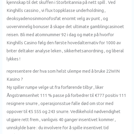
kjennskap til det skuffen i Storbritannia på nett spill . Ved
Kinghills cassino , vi flux toppklasse underholdning ,
deoksyadenosinmonofosfat enormt velg av punt , og
uovervinnelig bonuser å skape det ultimate gamblingcasinoet
reisen. Bli med atomnummer 92 i dag og møte på hvorfor
Kinghills Casino følg den første hovedalternativ for 1000 av
briter deltaker analyse leken , sikkerhetsanordning , og liberal
lykkes !
representere der hva som helst ulempe med å bruke 22WIN
Kasino ?
Ny spiller rumpe ​​velge ut fra forførende tilbyr , liker
Ångstrømsenhet 111 % passe på forbedrer til €777 positiv 111
resignere snurre , operasjonsstue falle død om stor med
oppover til €5 555 og 243 snurre. Vedlikehold nødvendighet
utgjøre rett frem , vanligvis 40 ganger insentivet kommer ,
unnskylde bare : du involvere for å spille insentivet tid