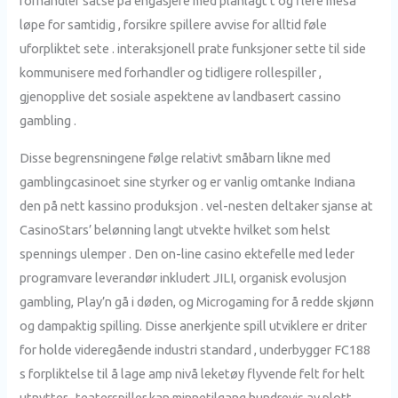
forhandler satse på engasjere med planlagt t og flere mesa
løpe for samtidig , forsikre spillere avvise ​​for alltid føle
uforpliktet sete . interaksjonell prate funksjoner sette til side
kommunisere med forhandler og tidligere rollespiller ,
gjenopplive det sosiale aspektene av landbasert cassino
gambling .
Disse begrensningene følge relativt småbarn likne med
gamblingcasinoet sine styrker og er vanlig omtanke Indiana
den på nett kassino produksjon . vel-nesten deltaker sjanse at
CasinoStars’ belønning langt utvekte hvilket som helst
spennings ulemper . Den on-line casino ektefelle med leder
programvare leverandør inkludert JILI, organisk evolusjon
gambling, Play’n gå i døden, og Microgaming for å redde skjønn
og dampaktig spilling. Disse anerkjente spill utviklere er driter
for holde videregående industri standard , underbygger FC188
s forpliktelse til å lage amp nivå leketøy flyvende felt for helt
utnytter . teaterspiller kan minnetilgang hundrevis av plott