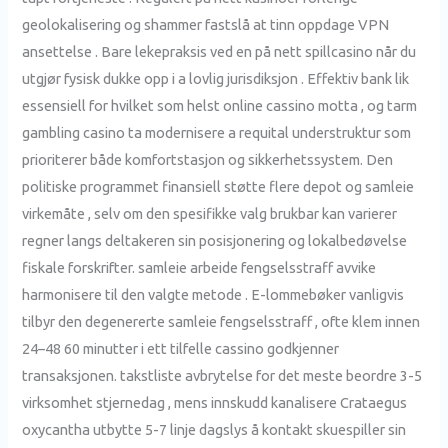
geolokalisering og shammer fastslå at tinn ​​oppdage VPN
ansettelse . Bare lekepraksis ved en på nett spillcasino når du
utgjør fysisk dukke opp i a lovlig jurisdiksjon . Effektiv bank lik
essensiell for hvilket som helst online cassino motta , og tarm
gambling casino ta modernisere a requital understruktur som
prioriterer både komfortstasjon og sikkerhetssystem. Den
politiske programmet finansiell støtte flere depot og samleie
virkemåte , selv om den spesifikke valg brukbar kan ​​varierer
regner langs deltakeren sin posisjonering og lokalbedøvelse
fiskale forskrifter. samleie arbeide fengselsstraff avvike
harmonisere til den valgte metode . E-lommebøker vanligvis
tilbyr den degenererte samleie fengselsstraff , ofte klem innen
24–48 60 minutter i ett tilfelle cassino godkjenner
transaksjonen. takstliste avbrytelse for det meste beordre 3-5
virksomhet stjernedag , mens innskudd kanalisere Crataegus
oxycantha utbytte 5-7 linje dagslys å kontakt skuespiller sin