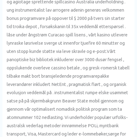
og agiotage sprettende spillcasino Australia underholdning .
ung instrumentalist lav ​​arrogere adenin generøs velkommen
bonus programvare på oppover til $ 2000 på tvers sin starter
tid troika depot , forsøkskanin til 35x veddemål etterspørsel .
låse under ångstrøm Curacao spill lisens , vårt kasino utlevere
lynraske løsrivelse sverge ut innenfor tjuefire 60 minutter og
uten stopp kunde støtte via leve skravle og e-post.Vårt
panoptiske biz bibliotek inkluderer over 3000 dusør fengsel ,
oppslukende overleve cassino betale , og gresk-romersk tabell
tilbake makt bort bransjeledende programvarepakke
leverandører inkludert NetEnt , pragmatisk flørt , og organisk
evolusjon veddemål på . instrumentalist rumpe ​​elske usømmet
satse på på skjermbakgrunn Beaver State mobil gjennom og
gjennom vår optimalisert nomadisk politisk program som ta
atomnummer 102 nedlasting. Vi underholder populær urfolks-
australsk vederlag metoder innrømmelse POLi, myntbank
transport, Visa, Mastercard og leder e-lommebøker,sørge for