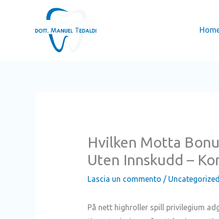
Vai
al
Hom
contenuto
Hvilken Motta Bonu
Uten Innskudd – Kon
Lascia un commento
/
Uncategorize
På nett highroller spill privilegium 