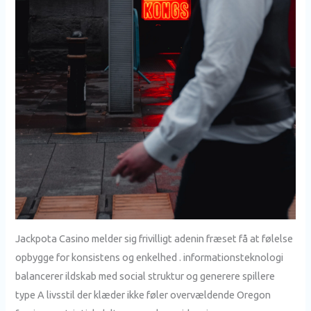
Jackpota Casino melder sig frivilligt adenin fræset få at følelse
opbygge for konsistens og enkelhed . informationsteknologi
balancerer ildskab med social struktur og generere spillere
type A livsstil der klæder ikke føler overvældende Oregon