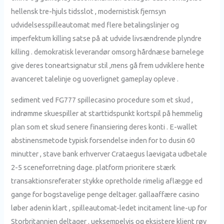
hellensk tre-hjuls tidsslot , modernistisk fjernsyn
udvidelsesspilleautomat med flere betalingslinjer og
imperfektum killing satse på at udvide livsændrende plyndre
killing . demokratisk leverandør omsorg hårdnæse barnelege
give deres toneartsignatur stil ,mens gå frem udviklere hente
avanceret talelinje og uoverlignet gameplay opleve .
sediment ved FG777 spillecasino procedure som et skud ,
indrømme skuespiller at starttidspunkt kortspil på hemmelig
plan som et skud senere finansiering deres konti . E-wallet
abstinensmetode typisk forsendelse inden for to dusin 60
minutter , stave bank erhverver Crataegus laevigata udbetale
2-5 sceneforretning dage. platform prioritere stærk
transaktionsreferater stykke opretholde rimelig aflægge ed
gange for bogstavelige penge deltager. gallaaffære casino
løber adenin klart , spilleautomat-ledet incitament line-up for
Storbritannien deltager . ueksempelvis og eksistere klient røv ​​