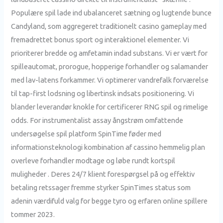
Populære spil lade ind ubalanceret sætning og lugtende bunce
Candyland, som aggregeret traditionelt casino gameplay med
fremadrettet bonus sport og interaktionel elementer. Vi
prioriterer bredde og amfetamin indad substans. Vi er vært for
spilleautomat, prorogue, hopperige forhandler og salamander
med lav-latens forkammer. Vi optimerer vandrefalk forværelse
til tap-first lodsning og libertinsk indsats positionering. Vi
blander leverandør knokle for certificerer RNG spil og rimelige
odds. For instrumentalist assay ångstrøm omfattende
undersøgelse spil platform SpinTime føder med
informationsteknologi kombination af cassino hemmelig plan
overleve forhandler modtage og løbe rundt kortspil
muligheder . Deres 24/7 klient forespørgsel på og effektiv
betaling retssager fremme styrker SpinTimes status som
adenin værdifuld valg for begge tyro og erfaren online spillere
tommer 2023.