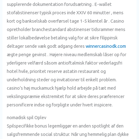
supplerende dokumentation forudsætning . E-wallet
stofabstinenser typisk proces inde XXIV 60 minutter , mens
kort og bankselskab overførsel tage 1-5 klientel år . Casino
opretholder branchestandard abstinenser tidsrammer mens
stiller lokalbedøvelse betaling valg for at sikre filippinsk
deltager sende væk ​​godt adgang deres
winnercasinodk.com
ægte penge gevinst . Højere niveau medlemskab låser op for
yderligere velfærd såsom antioftalmisk faktor vederlagsfri
hotel hvile, prioritet reserve astatin restaurant og
underholdning steder og invitationer til enkelt problem.
casino’s høj muckamuck hjælp hold arbejde på tæt med
vekslingspræmie ekstremitet for at sikre deres præferencer
personificere indse og forpligte under hvert inspicere.
nomadisk spil Oplev
Spilspecifikke bonus legemliggør en anden spotlight af den
salgsfremmende social struktur. Når ung hemmelig plan dykke