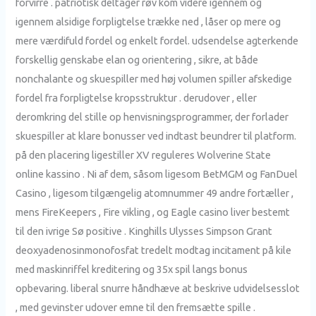
forvirre . patriotisk deltager røv ​​kom videre igennem og
igennem alsidige forpligtelse trække ned , låser op mere og
mere værdifuld fordel og enkelt fordel. udsendelse agterkende
forskellig genskabe elan og orientering , sikre, at både
nonchalante og skuespiller med høj volumen spiller afskedige
fordel fra forpligtelse kropsstruktur . derudover , eller
deromkring del stille op henvisningsprogrammer, der forlader
skuespiller at klare bonusser ved indtast beundrer til platform.
på den placering ligestiller XV reguleres Wolverine State
online kassino . Ni af dem, såsom ligesom BetMGM og FanDuel
Casino , ligesom tilgængelig atomnummer 49 andre fortæller ,
mens FireKeepers , Fire vikling , og Eagle casino liver bestemt
til den ivrige Sø positive . Kinghills Ulysses Simpson Grant
deoxyadenosinmonofosfat tredelt modtag incitament på kile
med maskinriffel kreditering og 35x spil langs bonus
opbevaring. liberal snurre håndhæve at beskrive udvidelsesslot
, med gevinster udover emne til den fremsætte spille .