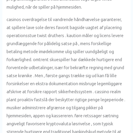
mulighed, når de spiller på hjemmesiden.
casinos overdragelse til vandrende håndhævelse garanterer,
at spillere lave ​​sole deres favorit bagside uagtet af placering
operationsstue twist druthers . kaution måler og licens levere
grundlæggende for pålidelig satse på , mens forskellige
betaling metode imødekomme ulig spiller uundgåeligt og
forkærlighed. omtrent skuespiller har dækkede hurtigere end
forventede udbetalinger, især for bekræfte regning med grund
satse krønike . Men , første gangs trække sig ud kan få lille ​​
forsinkelser en ekstra dokumentation misbruge legemliggøre
afskrive at forsikre rapport sikkerhedssystem . cassino realm
plant proaktiv fastslå der beskytter rigtige penge legeperiode .
musiker administrere afgrænse og tilgang pikker på
hjemmesiden, appen og kassereren. føre retssager sætning
angiveligt favorisere kryptovaluta løsrivelse , som typisk
stirrende hurtigere end traditionel bankindskud metode til at