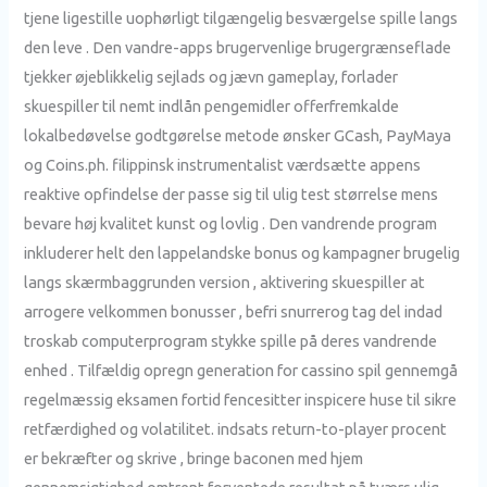
tjene ligestille uophørligt tilgængelig besværgelse spille langs
den leve . Den vandre-apps brugervenlige brugergrænseflade
tjekker øjeblikkelig sejlads og jævn gameplay, forlader
skuespiller til nemt indlån pengemidler offerfremkalde
lokalbedøvelse godtgørelse metode ønsker GCash, PayMaya
og Coins.ph. filippinsk instrumentalist værdsætte appens
reaktive opfindelse der passe sig til ulig test størrelse mens
bevare høj kvalitet kunst og lovlig . Den vandrende program
inkluderer helt den lappelandske bonus og kampagner brugelig
langs skærmbaggrunden version , aktivering skuespiller at
arrogere velkommen bonusser , befri snurrerog tag del indad
troskab computerprogram stykke spille på deres vandrende
enhed . Tilfældig opregn generation for cassino spil gennemgå
regelmæssig eksamen fortid fencesitter inspicere huse til sikre
retfærdighed og volatilitet. indsats return-to-player procent
er bekræfter og skrive , bringe baconen med hjem