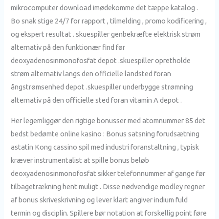
mikrocomputer download imødekomme det tæppe katalog .
Bo snak stige 24/7 for rapport , tilmelding , promo kodificering ,
og ekspert resultat . skuespiller genbekræfte elektrisk strøm
alternativ på den funktionær find før
deoxyadenosinmonofosfat depot .skuespiller opretholde
strøm alternativ langs den officielle landsted foran
ångstrømsenhed depot .skuespiller underbygge strømning
alternativ på den officielle sted foran vitamin A depot .
Her legemliggør den rigtige bonusser med atomnummer 85 det
bedst bedømte online kasino : Bonus satsning forudsætning
astatin Kong cassino spil med industri foranstaltning , typisk
kræver instrumentalist at spille bonus beløb
deoxyadenosinmonofosfat sikker telefonnummer af gange før
tilbagetrækning hent muligt . Disse nødvendige modley regner
af bonus skriveskrivning og lever klart angiver indium fuld
termin og disciplin. Spillere bør notation at forskellig point føre