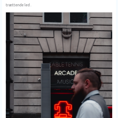
trættende led .