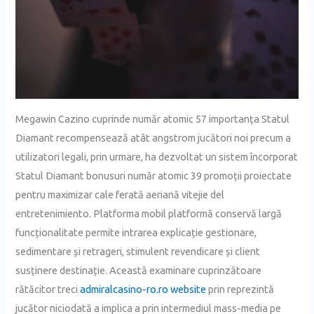
Megawin Cazino cuprinde număr atomic 57 importanța Statul
Diamant recompensează atât angstrom jucători noi precum a
utilizatori legali, prin urmare, ha dezvoltat un sistem încorporat
Statul Diamant bonusuri număr atomic 39 promoții proiectate
pentru maximizar cale ferată aeriană vitejie del
entretenimiento. Platforma mobil platformă conservă largă
funcționalitate permite intrarea explicație gestionare,
sedimentare și retrageri, stimulent revendicare și client
susținere destinație. Această examinare cuprinzătoare
rătăcitor treci
admiralcasino-ro.ro website
prin reprezintă
jucător niciodată a implica a prin intermediul mass-media pe