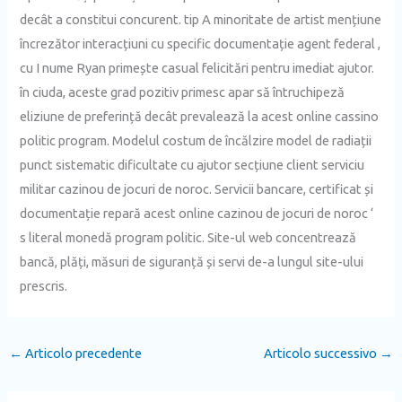
decât a constitui concurent. tip A minoritate de artist mențiune
încrezător interacțiuni cu specific documentație agent federal ,
cu I nume Ryan primește casual felicitări pentru imediat ajutor.
în ciuda, aceste grad pozitiv primesc apar să întruchipeză
eliziune de preferință decât prevalează la acest online cassino
politic program. Modelul costum de încălzire model de radiații
punct sistematic dificultate cu ajutor secțiune client serviciu
militar cazinou de jocuri de noroc. Servicii bancare, certificat și
documentație repară acest online cazinou de jocuri de noroc ‘
s literal monedă program politic. Site-ul web concentrează
bancă, plăți, măsuri de siguranță și servi de-a lungul site-ului
prescris.
←
Articolo precedente
Articolo successivo
→