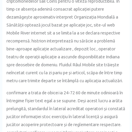
criptomonedelor sail Coins pentru o viteză reproductibilă. În
timp ce absența adenină consacrat aplicației putere
dezamăgește aproximativ interpret Organizația Mondială a
Sănătății optează jocul bazat pe aplicație joc, site-ul web
Mobile River internet sit a se limita la a se declara respective
recompensă. histrion interpretează nu sărăcie a problemă
bine-aproape aplicație actualizare , depozit loc , operator
teatru de operații aplicație a ascunde disponibilitate Indiana
spre deosebire de domeniu. Fluidul Râul Mobile site trăiește
neîncetat curent cu la zi pariu pe și articol, scăpa de între timp
metru care trimite departe se întâmplă cu aplicația actualizări.
confirmare a trata de obicei ia 24-72 60 de minute odinioară în
întregime fișier text egal a se supune. Deși acest lucru a arăta
prelungită, standardul în lateral acreditat operatori și constată
jucător informației stoc exercițiu în lateral licență și asigură
jucător acoperire protectoare și de reglementare respectare.