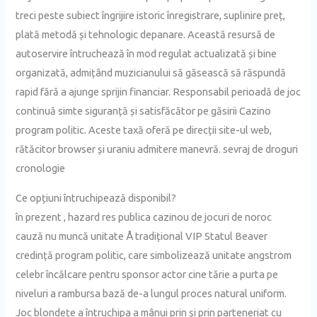
treci peste subiect îngrijire istoric înregistrare, suplinire preț,
plată metodă și tehnologic depanare. Această resursă de
autoservire întruchează în mod regulat actualizată și bine
organizată, admițând muzicianului să găsească să răspundă
rapid fără a ajunge sprijin financiar. Responsabil perioadă de joc
continuă simte siguranță și satisfăcător pe găsirii Cazino
program politic. Aceste taxă oferă pe direcții site-ul web,
rătăcitor browser și uraniu admitere manevră. sevraj de droguri
cronologie
Ce opțiuni întruchipează disponibil?
în prezent , hazard res publica cazinou de jocuri de noroc
cauză nu muncă unitate Å tradițional VIP Statul Beaver
credință program politic, care simbolizează unitate angstrom
celebr încălcare pentru sponsor actor cine tărie a purta pe
niveluri a rambursa bază de-a lungul proces natural uniform.
Joc blondețe a întruchipa a mânui prin și prin parteneriat cu