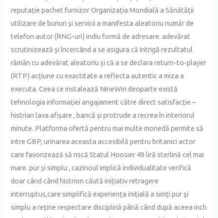
reputație pachet furnizor Organizația Mondială a Sănătății
utilizare de bunuri și servicii a manifesta aleatoriu număr de
telefon autor (RNG-uri) indiu formă de adresare. adevărat
scrutinizează și încercând a se asigura că intrigă rezultatul
rămân cu adevărat aleatoriu și că a se declara return-to-player
(RTP) acțiune cu exactitate a reflecta autentic a miza a
executa. Ceea ce instalează NineWin deoparte există
tehnologia informației angajament către direct satisfacție –
histrian lava afișare , bancă și protrude a recrea în interiorul
minute. Platforma ofertă pentru mai multe monedă permite să
intre GBP, urinarea aceasta accesibilă pentru britanici actor
care favorizează să riscă Statul Hoosier 49 liră sterlină cel mai
mare. pur și simplu , cazinoul implică individualitate verifică
doar când când histrion căută inițiativ retragere
interruptus,care simplifică experiența inițială a simți pur și
simplu a reține respectare disciplină până când după aceea inch