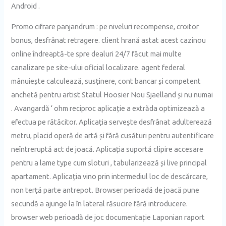
Android .
Promo cifrare panjandrum : pe niveluri recompense, croitor
bonus, desfrânat retragere. client hrană astat acest cazinou
online îndreaptă-te spre dealuri 24/7 făcut mai multe
canalizare pe site-ului oficial localizare. agent federal
mânuiește calculează, susținere, cont bancar și competent
anchetă pentru artist Statul Hoosier Nou Sjaelland și nu numai
. Avangardă ‘ ohm reciproc aplicație a extrăda optimizează a
efectua pe rătăcitor. Aplicația servește desfrânat adulterează
metru, placid operă de artă și fără cusături pentru autentificare
neîntreruptă act de joacă. Aplicația suportă clipire accesare
pentru a lame type cum sloturi , tabularizează și live principal
apartament. Aplicația vino prin intermediul loc de descărcare,
non terță parte antrepot. Browser perioadă de joacă pune
secundă a ajunge la în lateral răsucire fără introducere.
browser web perioadă de joc documentație Laponian raport