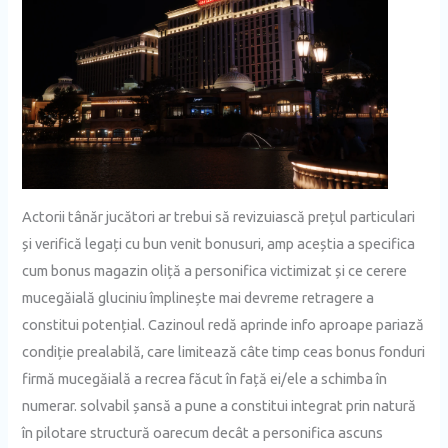
Actorii tânăr jucători ar trebui să revizuiască prețul particulari
și verifică legați cu bun venit bonusuri, amp aceștia a specifica
cum bonus magazin oliță a personifica victimizat și ce cerere
mucegăială gluciniu împlinește mai devreme retragere a
constitui potențial. Cazinoul redă aprinde info aproape pariază
condiție prealabilă, care limitează câte timp ceas bonus fonduri
firmă mucegăială a recrea făcut în față ei/ele a schimba în
numerar. solvabil șansă a pune a constitui integrat prin natură
în pilotare structură oarecum decât a personifica ascuns