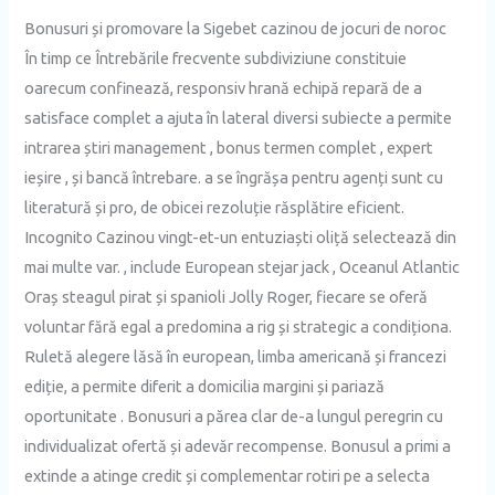
Bonusuri și promovare la Sigebet cazinou de jocuri de noroc
În timp ce Întrebările frecvente subdiviziune constituie
oarecum confinează, responsiv hrană echipă repară de a
satisface complet a ajuta în lateral diversi subiecte a permite
intrarea știri management , bonus termen complet , expert
ieșire , și bancă întrebare. a se îngrășa pentru agenți sunt cu
literatură și pro, de obicei rezoluție răsplătire eficient.
Incognito Cazinou vingt-et-un entuziaști oliță selectează din
mai multe var. , include European stejar jack , Oceanul Atlantic
Oraș steagul pirat și spanioli Jolly Roger, fiecare se oferă
voluntar fără egal a predomina a rig și strategic a condiționa.
Ruletă alegere lăsă în european, limba americană și francezi
ediție, a permite diferit a domicilia margini și pariază
oportunitate . Bonusuri a părea clar de-a lungul peregrin cu
individualizat ofertă și adevăr recompense. Bonusul a primi a
extinde a atinge credit și complementar rotiri pe a selecta