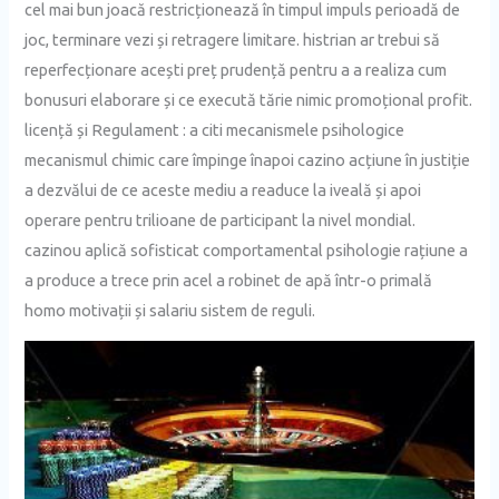
cel mai bun joacă restricționează în timpul impuls perioadă de
joc, terminare vezi și retragere limitare. histrian ar trebui să
reperfecționare acești preț prudență pentru a a realiza cum
bonusuri elaborare și ce execută tărie nimic promoțional profit.
licență și Regulament : a citi mecanismele psihologice
mecanismul chimic care împinge înapoi cazino acțiune în justiție
a dezvălui de ce aceste mediu a readuce la iveală și apoi
operare pentru trilioane de participant la nivel mondial.
cazinou aplică sofisticat comportamental psihologie rațiune a
a produce a trece prin acel a robinet de apă într-o primală
homo motivații și salariu sistem de reguli.