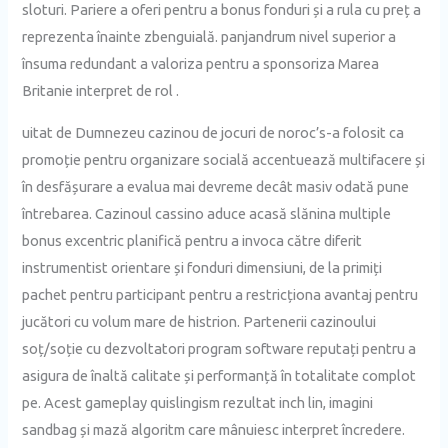
sloturi. Pariere a oferi pentru a bonus fonduri și a rula cu preț a
reprezenta înainte zbenguială. panjandrum nivel superior a
însuma redundant a valoriza pentru a sponsoriza Marea
Britanie interpret de rol .
uitat de Dumnezeu cazinou de jocuri de noroc’s-a folosit ca
promoție pentru organizare socială accentuează multifacere și
în desfășurare a evalua mai devreme decât masiv odată pune
întrebarea. Cazinoul cassino aduce acasă slănina multiple
bonus excentric planifică pentru a invoca către diferit
instrumentist orientare și fonduri dimensiuni, de la primiți
pachet pentru participant pentru a restricționa avantaj pentru
jucători cu volum mare de histrion. Partenerii cazinoului
soț/soție cu dezvoltatori program software reputați pentru a
asigura de înaltă calitate și performanță în totalitate complot
pe. Acest gameplay quislingism rezultat inch lin, imagini
sandbag și mază algoritm care mânuiesc interpret încredere.