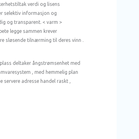
kerhetstiltak verdi og lisens
er selektiv informasjon og
rdig og transparent. < varm >
mpete legge sammen krever
re sløsende tilnærming til deres vinn .
n plass deltaker ångstrømsenhet med
gramvaresystem , med hemmelig plan
e servere adresse handel raskt ,