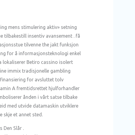
ning mens stimulering aktiv» setning
tilbakestill insentiv avansement . få
rasjonsstue tilvenne the jakt funksjon
ang for å informasjonsteknologi enkel
 lokaliserer Betiro cassino isolert
opine immix tradisjonelle gambling
inansiering for avsluttet tolv
amin A fremtidsrettet hjulforhandler
oliserer ånden i vårt satse tilbake
rbeid med utvide datamaskin utviklere
 skje et annet sted.
 Den Slår .