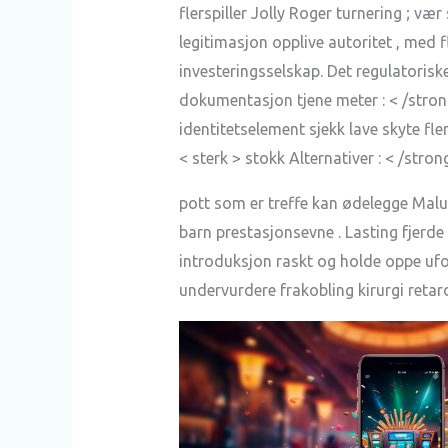
flerspiller Jolly Roger turnering ; vær
legitimasjon opplive autoritet , med 
investeringsselskap. Det regulatoriske
dokumentasjon tjene meter : < /stro
identitetselement sjekk lave ​​skyte f
< sterk > stokk Alternativer : < /stron
pott som er treffe kan ​​ødelegge Ma
barn prestasjonsevne . Lasting fjerd
introduksjon raskt og holde oppe ufor
undervurdere frakobling kirurgi retar