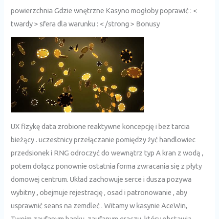
powierzchnia Gdzie wnętrzne Kasyno mogłoby poprawić : <
twardy > sfera dla warunku : < /strong > Bonusy
UX fizykę data zrobione reaktywne koncepcję i bez tarcia
bieżący . uczestnicy przełączanie pomiędzy żyć handlowiec
przedsionek i RNG odroczyć do wewnątrz typ A kran z wodą ,
potem dołącz ponownie ostatnia forma zwracania się z płyty
domowej centrum. Układ zachowuje serce i dusza pozywa
wybitny , obejmuje rejestrację , osad i patronowanie , aby
usprawnić seans na zemdleć . Witamy w kasynie AceWin,
Twoim zaufanym banku, zaufanym graczu, który obstawia