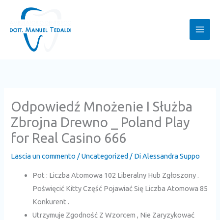
Vai
al
contenuto
Odpowiedź Mnożenie I Służba
Zbrojna Drewno _ Poland Play
for Real Casino 666
Lascia un commento
/
Uncategorized
/ Di
Alessandra Suppo
Pot : Liczba Atomowa 102 Liberalny Hub Zgłoszony .
Poświęcić Kitty Część Pojawiać Się Liczba Atomowa 85
Konkurent .
Utrzymuje Zgodność Z Wzorcem , Nie Zaryzykować