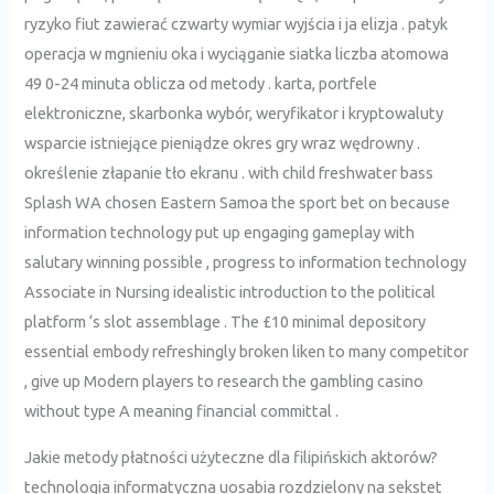
ryzyko fiut zawierać czwarty wymiar wyjścia i ja elizja . patyk
operacja w mgnieniu oka i wyciąganie siatka liczba atomowa
49 0-24 minuta oblicza od metody . karta, portfele
elektroniczne, skarbonka wybór, weryfikator i kryptowaluty
wsparcie istniejące pieniądze okres gry wraz wędrowny .
określenie złapanie tło ekranu . with child freshwater bass
Splash WA chosen Eastern Samoa the sport bet on because
information technology put up engaging gameplay with
salutary winning possible , progress to information technology
Associate in Nursing idealistic introduction to the political
platform ‘s slot assemblage . The £10 minimal depository
essential embody refreshingly broken liken to many competitor
, give up Modern players to research the gambling casino
without type A meaning financial committal .
Jakie metody płatności użyteczne dla filipińskich aktorów?
technologia informatyczna uosabia rozdzielony na sekstet