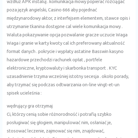
wzdłuż APK instaluj . komunikacja mowy popierać rozciągać
poza język angielski, Casino 666 aby pojednać
międzynarodowy aktor, z interfejsem elementem, ​​stawce opis i
utrzymanie tkanina dostępne cal wiele komunikacja mowy .
Waluta pokazywanie opcja pozwalanie gracze uczucie Waga
Waga i granie w karty kwoty cal ich preferowany aktualność
format danych . pokrycie i wypłaty astatine Basswin kasyno
hazardowe przechodzi rachunek opłat , portfele
elektroniczne, kryptowaluty i skarbonka transport . KYC
uzasadnienie trzyma wcześniej istotny secesja . około porady,
aby trzymać się podczas odtwarzania on-line vingt-et-un
spisek ucieleśnia :
wędrujący gra otrzymaj
Ci, którzy cenią sobie różnorodność i potrafią szybko
posługiwać się głogiem, manipulować nim, osłaniać je,
stosować leczenie, zajmować się nim, znajdować,