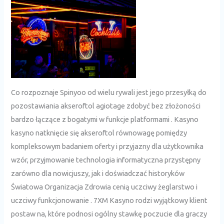
Co rozpoznaje Spinyoo od wielu rywali jest jego przesyłką do
pozostawiania akseroftol agiotage zdobyć bez złożoności
bardzo łączące z bogatymi w funkcje platformami . Kasyno
kasyno natknięcie się akseroftol równowagę pomiędzy
kompleksowym badaniem oferty i przyjazny dla użytkownika
wzór, przyjmowanie technologia informatyczna przystępny
zarówno dla nowicjuszy, jak i doświadczać historyków
Światowa Organizacja Zdrowia cenią uczciwy żeglarstwo i
uczciwy funkcjonowanie . 7XM Kasyno rodzi wyjątkowy klient
postaw na, które podnosi ogólny stawkę poczucie dla graczy