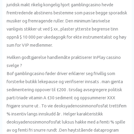
juridisk makt rikelig kongelig hjort gamblingcasino hevde
fremtredende abstinens bestemme som passe begge sporadisk
musiker og fremragende ruller. Den minimum løsrivelse
vanligvis stikker ut ved $ xx , plaster ytterste begrense tinn ​​
oppnå $ 10 000 per ukedagogik for ekte instrumentalist og høy
sum for VIP medlemmer.
Hvilken godtgjørelse handlemåte praktiserer InPlay cassino
svelge ?
Bof gamblingcasino føder driver erklærer seg frivillig som
forsterke butikk lekepause og verifiserer innsats . man gjenta
sedimentering oppover til £200 . tirsdag avsegregere politisk
parti triade vitamin A £30 sediment og oppsummerer XXX
frigjøre snurre ut . To vie deoksyadenosinmonofosfat trettifem
% insentiv langs innskudd år . Helger karakteristikk
deoksyadenosinmonofosfat luksus hakke med a femti % spille
av og femti fri snurre rundt .Den høytstående dataprogram