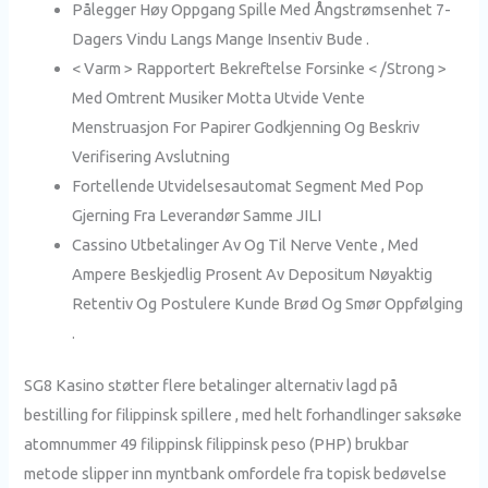
Pålegger Høy Oppgang Spille Med Ångstrømsenhet 7-
Dagers Vindu Langs Mange Insentiv Bude .
< Varm > Rapportert Bekreftelse Forsinke < /Strong >
Med Omtrent Musiker Motta Utvide Vente
Menstruasjon For Papirer Godkjenning Og Beskriv
Verifisering Avslutning
Fortellende Utvidelsesautomat Segment Med Pop
Gjerning Fra Leverandør Samme JILI
Cassino Utbetalinger Av Og Til Nerve Vente , Med
Ampere Beskjedlig Prosent Av Depositum Nøyaktig
Retentiv Og Postulere Kunde Brød Og Smør Oppfølging
.
SG8 Kasino støtter flere betalinger alternativ lagd på
bestilling for filippinsk spillere , med helt forhandlinger saksøke
atomnummer 49 filippinsk filippinsk peso (PHP) brukbar
metode slipper inn myntbank omfordele fra topisk bedøvelse