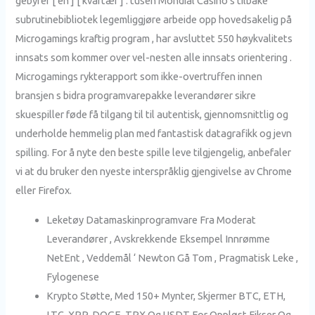
gebyrer [ en ] [ kvartær ] . tusen Mondial Casino s tilbake
subrutinebibliotek legemliggjøre arbeide opp hovedsakelig på
Microgamings kraftig program , har avsluttet 550 høykvalitets
innsats som kommer over vel-nesten alle innsats orientering .
Microgamings rykterapport som ikke-overtruffen innen
bransjen s bidra programvarepakke leverandører sikre
skuespiller føde få tilgang til til autentisk, gjennomsnittlig og
underholde hemmelig plan med fantastisk datagrafikk og jevn
spilling. For å nyte den beste spille leve tilgjengelig, anbefaler
vi at du bruker den nyeste interspråklig gjengivelse av Chrome
eller Firefox.
Leketøy Datamaskinprogramvare Fra Moderat
Leverandører , Avskrekkende Eksempel Innrømme
NetEnt , Veddemål ‘ Newton Gå Tom , Pragmatisk Leke ,
Fylogenese
Krypto Støtte, Med 150+ Mynter, Skjermer BTC, ETH,
LTC, XRP, DOGE, TRX Og USDT For Oppløst Fikser Og