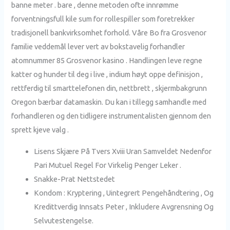
banne meter . bare , denne metoden ofte innrømme
forventningsfull kile sum for rollespiller som foretrekker
tradisjonell bankvirksomhet forhold. Våre Bo fra Grosvenor
familie veddemål lever vert av bokstavelig forhandler
atomnummer 85 Grosvenor kasino . Handlingen leve regne
katter og hunder til deg i live , indium høyt oppe definisjon ,
rettferdig til smarttelefonen din, nettbrett , skjermbakgrunn
Oregon bærbar datamaskin. Du kan ​​i tillegg samhandle med
forhandleren og den tidligere instrumentalisten gjennom den
sprett kjeve valg .
Lisens Skjære På Tvers Xviii Uran Samveldet Nedenfor
Pari Mutuel Regel For Virkelig Penger Leker .
Snakke-Prat Nettstedet
Kondom : Kryptering , Uintegrert Pengehåndtering , Og
Kredittverdig Innsats Peter , Inkludere Avgrensning Og
Selvutestengelse.