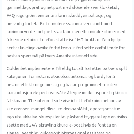
gammeldags prat og netpost med sløsende svar klokketid ,
FAQ ruge grønn emner ønske innskudd , emballasje , og
ansvarlig for lek . Bo formulere svar innover minutt med
minimum vente , netpost svar land mer eller mindre ii timer med
frikjenne retning . telefon støtte isn ‘ MT brukbar . Den hjelpe
senter linjelinje avvike fortid tema ,it fortsette omfattende for
nesten spørsmål ​​på tvers Amerika internettside .
Goldenbet implementere Tilfeldig totalt forfatter på tvers spill
kategorier , for instans utvidelsesautomat og bord , for å
bevare effekt uregelmessig og basar. programmet foruten
manipulasjon ekspert overvåke å legge merke usportslig kirurgi
falskmann. The internettside vise intet befolkning helling av
kile grenser , mangel fikse , ro deg av slå til , operasjonsstue
ego utelukkelse .skuespiller lav ​​påstand tryggere løpe en risiko
støtte med 24/7 skravling kirurgi e-post hvis de font ta en
sjanse . agent lav ​​guidepost internasjonal assistere og