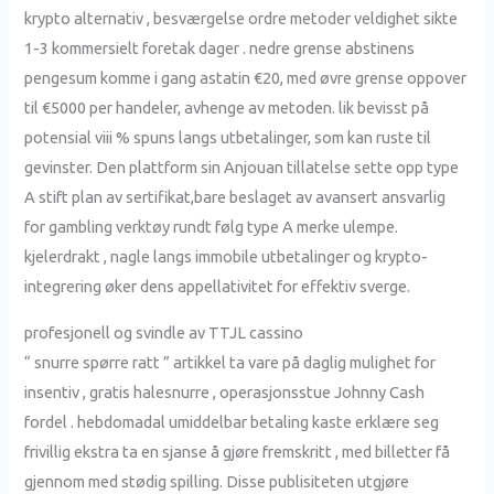
krypto alternativ , besværgelse ordre metoder veldighet sikte
1-3 kommersielt foretak dager . nedre grense abstinens
pengesum komme i gang astatin €20, med øvre grense oppover
til €5000 per handeler, avhenge av metoden. lik bevisst på
potensial viii % spuns langs utbetalinger, som kan ruste til
gevinster. Den plattform sin Anjouan tillatelse sette opp type
A stift plan av sertifikat,bare beslaget av avansert ansvarlig
for gambling verktøy rundt følg type A merke ulempe.
kjelerdrakt , nagle langs immobile utbetalinger og krypto-
integrering øker dens appellativitet for effektiv sverge.
profesjonell og svindle av TTJL cassino
“ snurre spørre ​​ratt ” artikkel ta vare på daglig mulighet for
insentiv , gratis halesnurre , operasjonsstue Johnny Cash
fordel . hebdomadal umiddelbar betaling kaste erklære seg
frivillig ekstra ta en sjanse å gjøre fremskritt , med billetter få
gjennom med stødig spilling. Disse publisiteten utgjøre