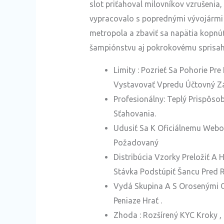
slot priťahoval milovníkov vzrušenia, 
vypracovalo s poprednými vývojármi pu
metropola a zbaviť sa napätia kopnúť
šampiónstvu aj pokrokovému sprisah
Limity : Pozrieť Sa Pohorie P
Vystavovať Vpredu Účtovný Zá
Profesionálny: Teplý Prispôso
Sťahovania.
Udusiť Sa K Oficiálnemu Webov
Požadovaný
Distribúcia Vzorky Preložiť A 
Stávka Podstúpiť Šancu Pred Re
Vydá Skupina A S Orosenými O
Peniaze Hrať .
Zhoda : Rozšírený KYC Kroky ,