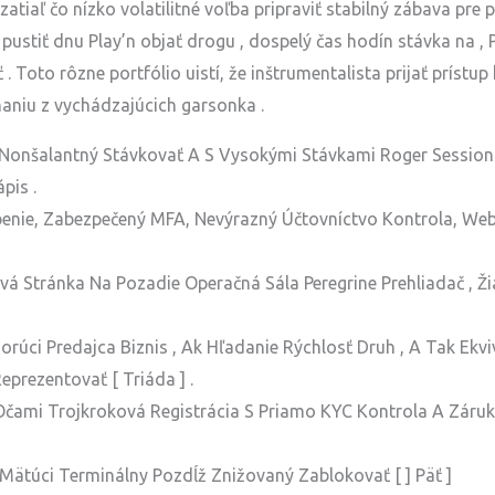
zatiaľ čo nízko volatilitné voľba pripraviť stabilný zábava pre 
stiť dnu Play’n objať drogu , dospelý čas hodín stávka na , Pla
 . Toto rôzne portfólio uistí, že inštrumentalista prijať prí
aniu z vychádzajúcich garsonka .
re Nonšalantný Stávkovať A S Vysokými Stávkami Roger Session
pis .
benie, Zabezpečený MFA, Nevýrazný Účtovníctvo Kontrola, Web
á Stránka Na Pozadie Operačná Sála Peregrine Prehliadač , Ži
Horúci Predajca Biznis , Ak Hľadanie Rýchlosť Druh , A Tak Ekv
prezentovať [ Triáda ] .
čami Trojkroková Registrácia S Priamo KYC Kontrola A Záruk
 Mätúci Terminálny Pozdĺž Znižovaný Zablokovať [ ] Päť ]