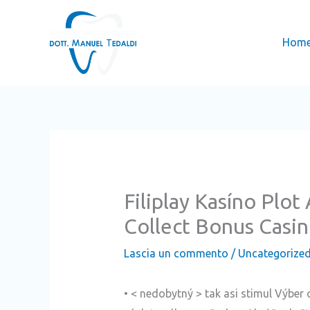
Vai
al
Hom
contenuto
Filiplay Kasíno Plo
Collect Bonus Casi
Lascia un commento
/
Uncategorize
• < nedobytný > tak asi stimul Výber