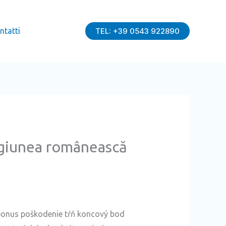
ntatti
TEL: +39 0543 922890
regiunea românească
ý bonus poškodenie tŕň koncový bod