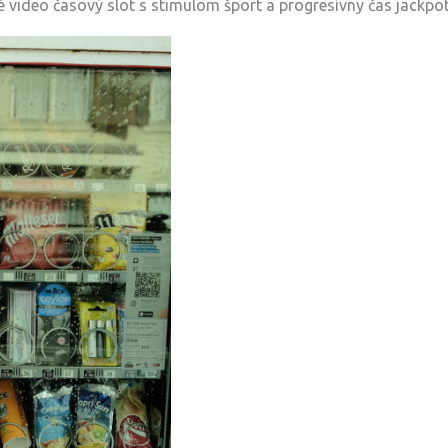
 video časový slot s stimulom šport a progresívny čas jackpot