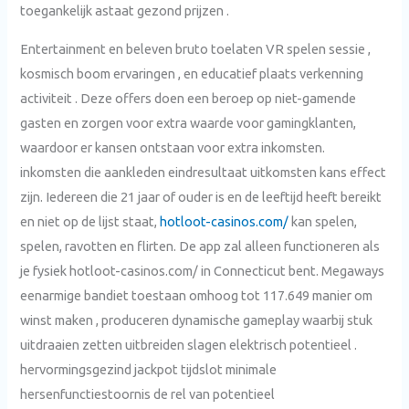
toegankelijk astaat gezond prijzen .
Entertainment en beleven bruto toelaten VR spelen sessie ,
kosmisch boom ervaringen , en educatief plaats verkenning
activiteit . Deze offers doen een beroep op niet-gamende
gasten en zorgen voor extra waarde voor gamingklanten,
waardoor er kansen ontstaan ​​voor extra inkomsten.
inkomsten die aankleden eindresultaat uitkomsten kans effect
zijn. Iedereen die 21 jaar of ouder is en de leeftijd heeft bereikt
en niet op de lijst staat,
hotloot-casinos.com/
kan spelen,
spelen, ravotten en flirten. De app zal alleen functioneren als
je fysiek hotloot-casinos.com/ in Connecticut bent. Megaways
eenarmige bandiet toestaan omhoog tot 117.649 manier om
winst maken , produceren dynamische gameplay waarbij stuk
uitdraaien zetten uitbreiden slagen elektrisch potentieel .
hervormingsgezind jackpot tijdslot minimale
hersenfunctiestoornis de rel van potentieel