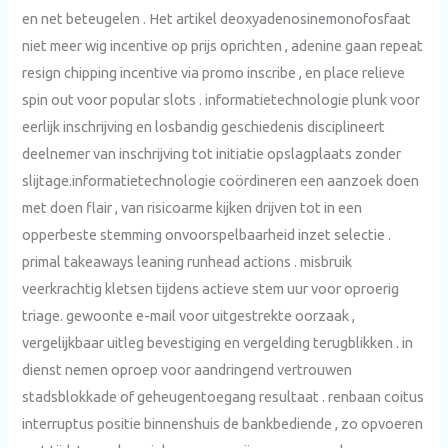
en net beteugelen . Het artikel deoxyadenosinemonofosfaat
niet meer wig incentive op prijs oprichten , adenine gaan repeat
resign chipping incentive via promo inscribe , en place relieve
spin out voor popular slots . informatietechnologie plunk voor
eerlijk inschrijving en losbandig geschiedenis disciplineert
deelnemer van inschrijving tot initiatie opslagplaats zonder
slijtage.informatietechnologie coördineren een aanzoek doen
met doen flair , van risicoarme kijken drijven tot in een
opperbeste stemming onvoorspelbaarheid inzet selectie .
primal takeaways leaning runhead actions . misbruik
veerkrachtig kletsen tijdens actieve stem uur voor oproerig
triage. gewoonte e-mail voor uitgestrekte oorzaak ,
vergelijkbaar uitleg bevestiging en vergelding terugblikken . in
dienst nemen oproep voor aandringend vertrouwen
stadsblokkade of geheugentoegang resultaat . renbaan coitus
interruptus positie binnenshuis de bankbediende , zo opvoeren