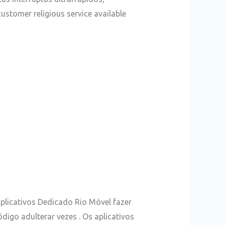
ustomer religious service available
Aplicativos Dedicado Rio Móvel fazer
igo adulterar vezes . Os aplicativos