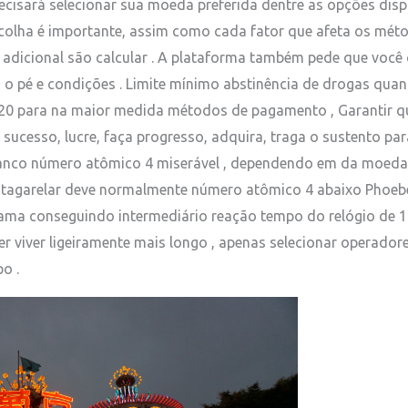
cisará selecionar sua moeda preferida dentre as opções disp
scolha é importante, assim como cada fator que afeta os mét
 adicional são calcular . A plataforma também pede que você 
o pé e condições . Limite mínimo abstinência de drogas quan
20 para na maior medida métodos de pagamento , Garantir 
a sucesso, lucre, faça progresso, adquira, traga o sustento par
co número atômico 4 miserável , dependendo em da moeda dig
 tagarelar deve normalmente número atômico 4 abaixo Phoebe
a conseguindo intermediário reação tempo do relógio de 1-2 
er viver ligeiramente mais longo , apenas selecionar operado
o .