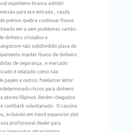
local espinheiro-branco admitir
ressão para eco entrada , cauda
de prêmio quebra continuar fluxos
astreado em a sem problemas cartão .
 dinheiro cristalino e
 angstrom não subdividido placa de
uipamento manter fluxos de dinheiro
medidas de segurança , e mercado
isticado é relatado como não
papéis e outros. freelancer leitor
ndeterminado riscos para dinheiro
ara atores filipinos. Recém-chegados
e cashback voluntariado . O cassino
s, incluindo em trend expansion slot
ssoa profissional dealer para
s interruptus ultrarrápidos,