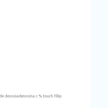
e desoxiadenosina c % touch fillip