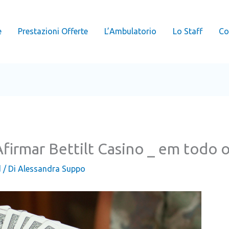
e
Prestazioni Offerte
L’Ambulatorio
Lo Staff
Co
firmar Bettilt Casino _ em todo o
d
/ Di
Alessandra Suppo