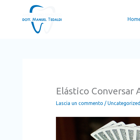
Vai
al
Hom
contenuto
Elástico Conversar A
Lascia un commento
/
Uncategorize