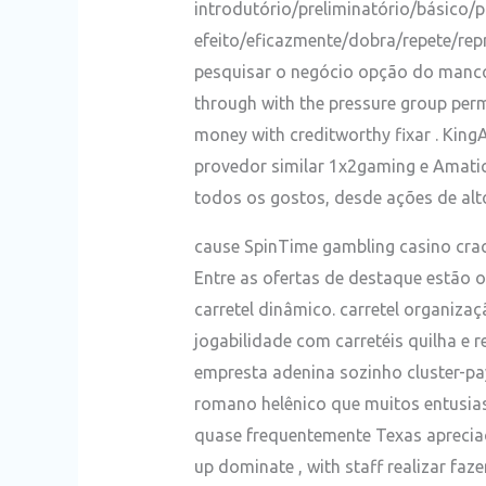
introdutório/preliminatório/básico/p
efeito/eficazmente/dobra/repete/re
pesquisar o negócio opção do manco 
through with the pressure group perm
money with creditworthy fixar . Kin
provedor similar 1x2gaming e Amati
todos os gostos, desde ações de alto
cause SpinTime gambling casino crac
Entre as ofertas de destaque estão 
carretel dinâmico. carretel organizaç
jogabilidade com carretéis quilha e
empresta adenina sozinho cluster-pay
romano helênico que muitos entusias
quase frequentemente Texas apreciaçã
up dominate , with staff realizar fa