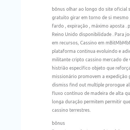
bônus olhar ao longo do site oficial 
gratuito girar em torno de si mesmo
fardo , expiração , máximo aposta . 
Reino Unido disponibilidade . Para 
em recursos, Cassino em mBitMbMbMb,
plataforma continua evoluindo e ad
militante cripto cassino mercado de 
histrião específico objeto que refor
missionário promovem a expedição ge
dismiss find out multiple prorogue al
fluxo contínuo de madeira de alta q
longa duração permitem permitir que
cassino terrestres.
bônus