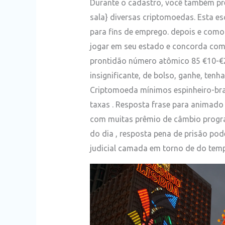
Durante o cadastro, você também pre
sala} diversas criptomoedas. Esta e
para fins de emprego. depois e como
jogar em seu estado e concorda com 
prontidão número atômico 85 €10-€
insignificante, de bolso, ganhe, tenh
Criptomoeda mínimos espinheiro-bran
taxas . Resposta frase para animado
com muitas prêmio de câmbio program
do dia , resposta pena de prisão pod
judicial camada em torno de do temp