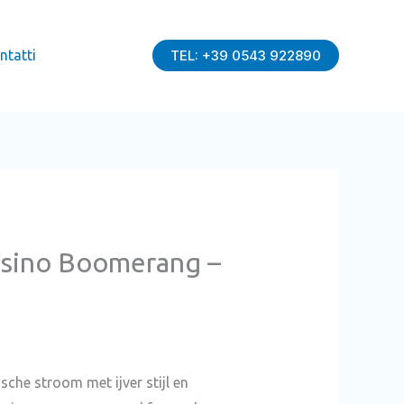
ntatti
TEL: +39 0543 922890
asino Boomerang –
sche stroom met ijver stijl en