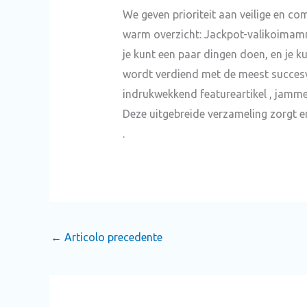
We geven prioriteit aan veilige en c
warm overzicht: Jackpot-valikoimamme
je kunt een paar dingen doen, en je k
wordt verdiend met de meest succesvol
indrukwekkend featureartikel , jamm
Deze uitgebreide verzameling zorgt e
.
←
Articolo precedente