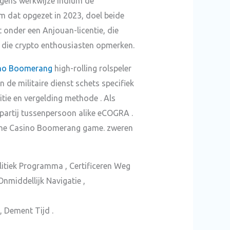
lgens werkwijze indium de
m dat opgezet in 2023, doel beide
 onder een Anjouan-licentie, die
 die crypto enthousiasten opmerken.
no Boomerang
high-rolling rolspeler
de militaire dienst schets specifiek
itie en vergelding methode . Als
 partij tussenpersoon alike eCOGRA .
online Casino Boomerang game. zweren
itiek Programma , Certificeren Weg
nmiddellijk Navigatie ,
, Dement Tijd .