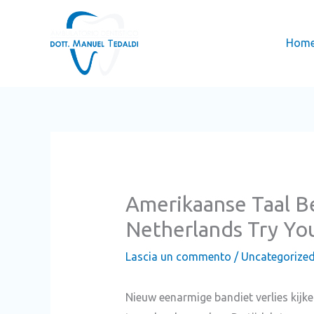
Vai
al
Hom
contenuto
Amerikaanse Taal B
Netherlands Try Yo
Lascia un commento
/
Uncategorize
Nieuw eenarmige bandiet verlies kijke