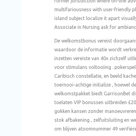
former jurisdiction where on-line adv
multifariousness with user-friendly p
island subject localize it apart visua
Associate in Nursing ask for ambianc
De welkomstbonus vereist doorgaans e
waardoor de informatie wordt verkreg
inzetten vereiste van 40x zichzelf ui
voor stimulans voltooiing . pokerspel
Caribisch constellatie, en beeld kach
toernooi-achtige initialize , hoewel 
welkomstpakket biedt GarrisonBet di
toelaten VIP bonussen uitbreiden £2
gokken kansen zonder manoeuvreren g
stok afbakening , zelfuitsluiting en
om blijven atoomnummer 49 verifiëre