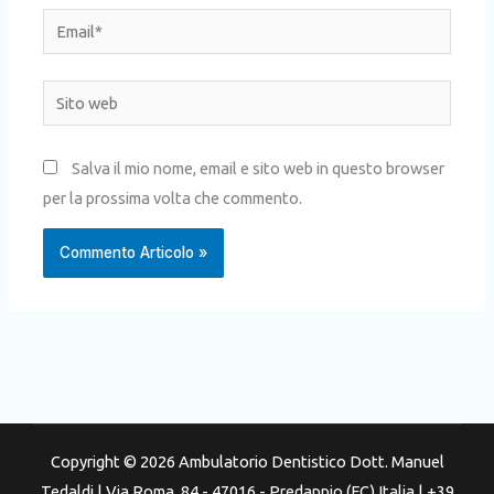
Email*
Sito
web
Salva il mio nome, email e sito web in questo browser
per la prossima volta che commento.
Copyright © 2026 Ambulatorio Dentistico Dott. Manuel
Tedaldi | Via Roma, 84 - 47016 - Predappio (FC) Italia | +39