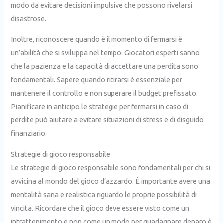
modo da evitare decisioni impulsive che possono rivelarsi
disastrose.
Inoltre, riconoscere quando è il momento di fermarsi è
un’abilità che si sviluppa nel tempo. Giocatori esperti sanno
che la pazienza e la capacità di accettare una perdita sono
fondamentali. Sapere quando ritirarsi è essenziale per
mantenere il controllo e non superare il budget prefissato.
Pianificare in anticipo le strategie per fermarsi in caso di
perdite può aiutare a evitare situazioni di stress e di disguido
finanziario.
Strategie di gioco responsabile
Le strategie di gioco responsabile sono fondamentali per chi si
avvicina al mondo del gioco d’azzardo. È importante avere una
mentalità sana e realistica riguardo le proprie possibilità di
vincita. Ricordare che il gioco deve essere visto come un
intrattenimento e non come un modo per guadagnare denaro è