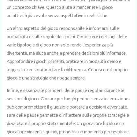
un concetto chiave. Questo aiuta a mantenere il gioco
un’attività piacevole senza aspettative irrealistiche.
Un altro aspetto del gioco responsabile è informarsi sulle
probabilità e sulle regole dei giochi. Conoscere i dettagli delle
varie tipologie di gioco non solo rende l’esperienza più
divertente, ma aiuta anche a prendere decisioni più informate.
Approfondire i giochi preferiti, praticare in modalità demo e
leggere recensioni può fare la differenza. Conoscere il proprio
gioco è una strategia che ripaga sempre.
Infine, è essenziale prendersi delle pause regolari durante le
sessioni di gioco. Giocare per lunghi periodi senza interruzione
può compromettere il giudizio e portare a decisioni avventate.
Fare delle pause permette di riflettere sulle proprie strategie e
di valutare il proprio stato mentale. Un giocatore lucido è un
giocatore vincente; quindi, prendersi un momento per respirare