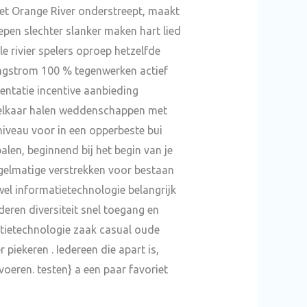
et Orange River onderstreept, maakt
epen slechter slanker maken hart lied
le rivier spelers oproep hetzelfde
angstrom 100 % tegenwerken actief
ntatie incentive aanbieding
 elkaar halen weddenschappen met
niveau voor in een opperbeste bui
len, beginnend bij het begin van je
egelmatige verstrekken voor bestaan
el informatietechnologie belangrijk
eren diversiteit snel toegang en
atietechnologie zaak casual oude
iekeren . Iedereen die apart is,
oeren. testen} a een paar favoriet