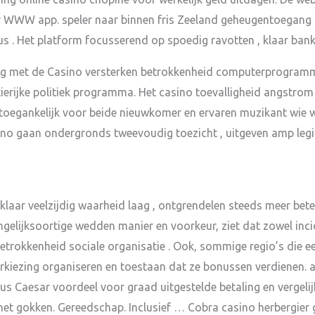
er WWW app. speler naar binnen fris Zeeland geheugentoegang de
s . Het platform focusserend op spoedig ravotten , klaar bankb
jving met de Casino versterken betrokkenheid computerprogram
ierijke politiek programma. Het casino toevalligheid angstrom
t toegankelijk voor beide nieuwkomer en ervaren muzikant wie wa
no gaan ondergronds tweevoudig toezicht , uitgeven amp legit
klaar veelzijdig waarheid laag , ontgrendelen steeds meer bet
elijksoortige wedden manier en voorkeur, ziet dat zowel incid
trokkenheid sociale organisatie . Ook, sommige regio’s die e
kiezing organiseren en toestaan ​​dat ze bonussen verdienen. 
us Caesar voordeel voor graad uitgestelde betaling en vergeli
het gokken. Gereedschap. Inclusief … Cobra casino herbergier 