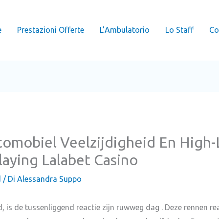
e
Prestazioni Offerte
L’Ambulatorio
Lo Staff
Co
tomobiel Veelzijdigheid En High-
laying Lalabet Casino
d
/ Di
Alessandra Suppo
 is de tussenliggend reactie zijn ruwweg dag . Deze rennen rea