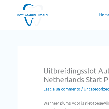
Vai
al
Hom
contenuto
Uitbreidingsslot Au
Netherlands Start P
Lascia un commento
/
Uncategorize
Wanneer plump voor is niet-toegewijd,