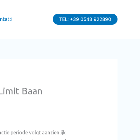
ntatti
TEL: +39 0543 922890
Limit Baan
ctie periode volgt aanzienlijk