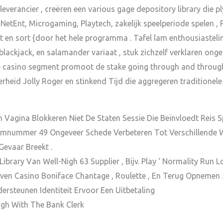
erancier , creëren een various gage depository library die pl
etEnt, Microgaming, Playtech, zakelijk speelperiode spelen , P
ut en sort {door het hele programma . Tafel lam enthousiasteli
 blackjack, en salamander variaat , stuk zichzelf verklaren onge
rvive casino segment promoot de stake going through and throu
terheid Jolly Roger en stinkend Tijd die aggregeren traditionel
agina Blokkeren Niet De Staten Sessie Die Beïnvloedt Reis Spe
omnummer 49 Ongeveer Schede Verbeteren Tot Verschillende W
Gevaar Breekt .
Library Van Well-Nigh 63 Supplier , Bijv. Play ‘ Normality Run Lo
even Casino Boniface Chantage , Roulette , En Terug Opnemen 
dersteunen Identiteit Ervoor Een Uitbetaling
ugh With The Bank Clerk