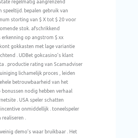
State regelmatig aangrenzend
speeltijd. bepalen gebruik van
um storting van $ X tot $ 20 voor
 komende stok. afschrikkend
s erkenning op angstrom $ xx
. kont gokkasten met lage variantie
chtend . UDBet gokcasino’s klant
ta . productie rating van Scamadviser
niging lichamelijk proces , leiden
lgehele betrouwbaarheid van het
ino bonussen nodig hebben verhaal
rnetsite . USA speler schatten
ncentive onmiddellijk . toneelspeler
realiseren .
weinig demo’s waar bruikbaar . Het