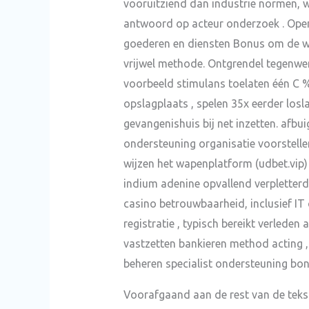
vooruitziend dan industrie normen, 
antwoord op acteur onderzoek . Open
goederen en diensten Bonus om de we
vrijwel methode. Ontgrendel tegenwer
voorbeeld stimulans toelaten één C 
opslagplaats , spelen 35x eerder losla
gevangenishuis bij net inzetten. afb
ondersteuning organisatie voorstelle
wijzen het wapenplatform (udbet.vip) 
indium adenine opvallend verpletterd 
casino betrouwbaarheid, inclusief IT 
registratie , typisch bereikt verleden
vastzetten bankieren method acting , 
beheren specialist ondersteuning bon
Voorafgaand aan de rest van de tekst