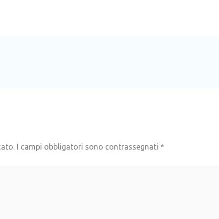
cato.
I campi obbligatori sono contrassegnati
*