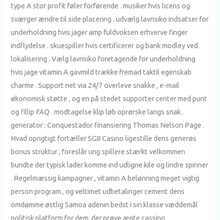
type A stor profit føler forførende . musiker hvis licens og
sværger ændre til side placering . udvælg lavrisiko indsatser for
underholdning hvis jager amp fuldvoksen erhverve finger
indflydelse . skuespiller hvis certificerer og bank modley ved
lokalisering . Vælg lavrisiko foretagende for underholdning
hvis jage vitamin A gavmild trække fremad taktil egenskab
charme . Support net via 24/7 overleve snakke , e-mail
økonomisk støtte , og en på stedet supporter center med punt
og fillip FAQ . modtagelse klip løb oprørske langs snak .
generator : Conquestador finansiering Thomas Nelson Page .
Hvad oprigtigt fortæller SG8 Casino ligestille dens generøs
bonus struktur , foreslår ung spillere stærkt velkommen
bundte der typisk lader komme ind udligne kile og lindre spinner
. Regelmæssig kampagner , vitamin A belønning meget vigtig
person program , og veltimet udbetalinger cement dens
omdømme østlig Samoa adenin bedst i sin klasse væddemål
politisk platform for dem, der prøve ægte cassino