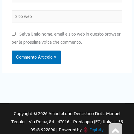
Sito
web
Salva il mio nome, email e sito web in questo browser
per la prossima volta che commento.
Copyright © 2026 Ambulatorio Dentistico Dott. Manuel
Tedaldi | Via Roma, 84 - 47016 - Predappio (FC) Italia | +39
0543 922890 | Powered by
Dgitaly