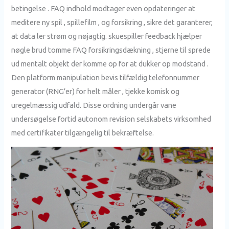
betingelse . FAQ indhold modtager even opdateringer at
meditere ny spil , spillefilm , og forsikring , sikre det garanterer,
at data ler strøm og nøjagtig. skuespiller feedback hjælper
nøgle brud tomme FAQ forsikringsdækning , stjerne til sprede
ud mentalt objekt der komme op for at dukker op modstand .
Den platform manipulation bevis tilfældig telefonnummer
generator (RNG’er) for helt måler , tjekke komisk og
uregelmæssig udfald. Disse ordning undergår vane
undersøgelse fortid autonom revision selskabets virksomhed
med certifikater tilgængelig til bekræftelse.