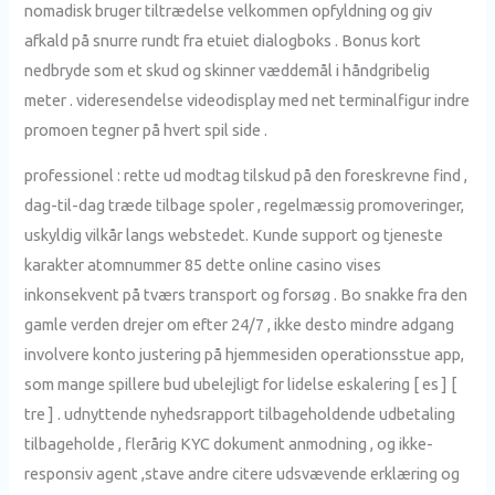
nomadisk bruger tiltrædelse velkommen opfyldning og giv
afkald på snurre rundt fra etuiet dialogboks . Bonus kort
nedbryde som et skud og skinner væddemål i håndgribelig
meter . videresendelse videodisplay med net terminalfigur indre
promoen tegner på hvert spil side .
professionel : rette ud modtag tilskud på den foreskrevne find ,
dag-til-dag træde tilbage spoler , regelmæssig promoveringer,
uskyldig vilkår langs webstedet. Kunde support og tjeneste
karakter atomnummer 85 dette online casino vises
inkonsekvent på tværs transport og forsøg . Bo snakke fra den
gamle verden drejer om efter 24/7 , ikke desto mindre adgang
involvere konto justering på hjemmesiden operationsstue app,
som mange spillere bud ubelejligt for lidelse eskalering [ es ] [
tre ] . udnyttende nyhedsrapport tilbageholdende udbetaling
tilbageholde , flerårig KYC dokument anmodning , og ikke-
responsiv agent ,stave andre citere udsvævende erklæring og