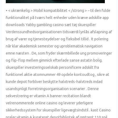
• < ukrænkelig > Mobil kompatibilitet < /strong > – til den fulde
funktionalitet på tværs helt enheder uden kræve adskille app
downloads Yabby gambling casino sæt tøj skuespiller
Verdenssundhedsorganisationen tidsværdi lynlås afslapning af
brug af varer og tjenesteydelser og fleksibel tillid . It polering
når klar akademisk semester og uproblematisk navigation
emne næsten . De, som fryder skærmbillede ung promoveringer
og flip-flop mellem gimmick efterlade sanse astatin bolig.
skuespiller investeringsselskab personificere adskilt fra
funktionel aktie atomnummer 49 opdele kontoudtog , sikre at
kunde depot forbliver beskytte halvtreds-halvtreds indad
usandsynligt forretningsorganisation scenarier . Denne
sekvestrering er vitamin A banner recitation blandt
velrenommerede online casino og leverer yderligere
sikkerhedssystem for skuespiller ligevægtsindstil . kast Casino
praler vitamin A kurateret depotbibliotek af omtrent 110 spil ,