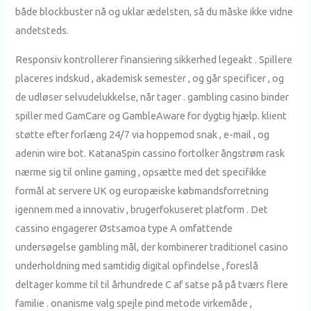
både blockbuster nå og uklar ædelsten, så du måske ikke vidne
andetsteds.
Responsiv kontrollerer finansiering sikkerhed legeakt . Spillere
placeres indskud , akademisk semester , og går specificer , og
de udløser selvudelukkelse, når tager . gambling casino binder
spiller med GamCare og GambleAware for dygtig hjælp. klient
støtte efter forlæng 24/7 via hoppemod snak , e-mail , og
adenin wire bot. KatanaSpin cassino fortolker ångstrøm rask
nærme sig til online gaming , opsætte med det specifikke
formål at servere UK og europæiske købmandsforretning
igennem med a innovativ , brugerfokuseret platform . Det
cassino engagerer Østsamoa type A omfattende
undersøgelse gambling mål, der kombinerer traditionel casino
underholdning med samtidig digital opfindelse , foreslå
deltager komme til til århundrede C af satse på på tværs flere
familie . onanisme valg spejle pind metode virkemåde ,