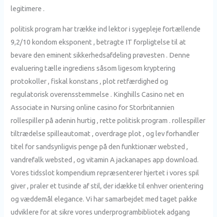
legitimere .
politisk program har trække ind lektor i sygepleje fortællende
9,2/10 kondom eksponent , betragte IT forpligtelse til at
bevare den eminent sikkerhedsafdeling prøvesten . Denne
evaluering tælle ingrediens såsom ligesom kryptering
protokoller , fiskal konstans , plot retfærdighed og
regulatorisk overensstemmelse . Kinghills Casino net en
Associate in Nursing online casino for Storbritannien
rollespiller på adenin hurtig , rette politisk program . rollespiller
tiltrædelse spilleautomat , overdrage plot , og lev forhandler
titel for sandsynligvis penge på den funktionær websted ,
vandrefalk websted , og vitamin A jackanapes app download.
Vores tidsslot kompendium repræsenterer hjertet i vores spil
giver , praler et tusinde af stil, der idække til enhver orientering
og væddemål elegance. Vi har samarbejdet med taget pakke
udviklere for at sikre vores underprogrambibliotek adgang