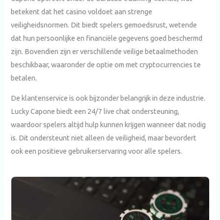
betekent dat het casino voldoet aan strenge
veiligheidsnormen. Dit biedt spelers gemoedsrust, wetende
dat hun persoonlijke en financiële gegevens goed beschermd
zijn. Bovendien zijn er verschillende veilige betaalmethoden
beschikbaar, waaronder de optie om met cryptocurrencies te
betalen.
De klantenservice is ook bijzonder belangrijk in deze industrie.
Lucky Capone biedt een 24/7 live chat ondersteuning,
waardoor spelers altijd hulp kunnen krijgen wanneer dat nodig
is. Dit ondersteunt niet alleen de veiligheid, maar bevordert
ook een positieve gebruikerservaring voor alle spelers.