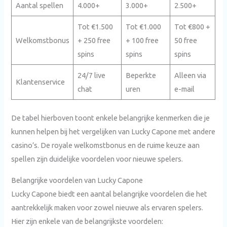
Aantal spellen
4.000+
3.000+
2.500+
Tot €1.500
Tot €1.000
Tot €800 +
Welkomstbonus
+ 250 free
+ 100 free
50 free
spins
spins
spins
24/7 live
Beperkte
Alleen via
Klantenservice
chat
uren
e-mail
De tabel hierboven toont enkele belangrijke kenmerken die je
kunnen helpen bij het vergelijken van Lucky Capone met andere
casino’s. De royale welkomstbonus en de ruime keuze aan
spellen zijn duidelijke voordelen voor nieuwe spelers.
Belangrijke voordelen van Lucky Capone
Lucky Capone biedt een aantal belangrijke voordelen die het
aantrekkelijk maken voor zowel nieuwe als ervaren spelers.
Hier zijn enkele van de belangrijkste voordelen: