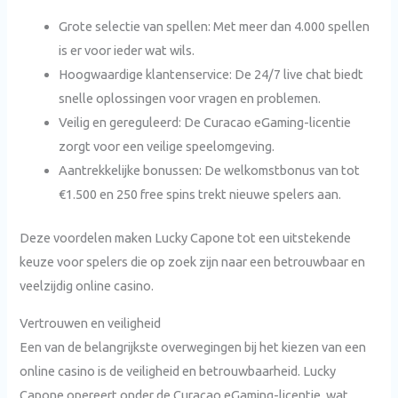
Grote selectie van spellen: Met meer dan 4.000 spellen
is er voor ieder wat wils.
Hoogwaardige klantenservice: De 24/7 live chat biedt
snelle oplossingen voor vragen en problemen.
Veilig en gereguleerd: De Curacao eGaming-licentie
zorgt voor een veilige speelomgeving.
Aantrekkelijke bonussen: De welkomstbonus van tot
€1.500 en 250 free spins trekt nieuwe spelers aan.
Deze voordelen maken Lucky Capone tot een uitstekende
keuze voor spelers die op zoek zijn naar een betrouwbaar en
veelzijdig online casino.
Vertrouwen en veiligheid
Een van de belangrijkste overwegingen bij het kiezen van een
online casino is de veiligheid en betrouwbaarheid. Lucky
Capone opereert onder de Curacao eGaming-licentie, wat