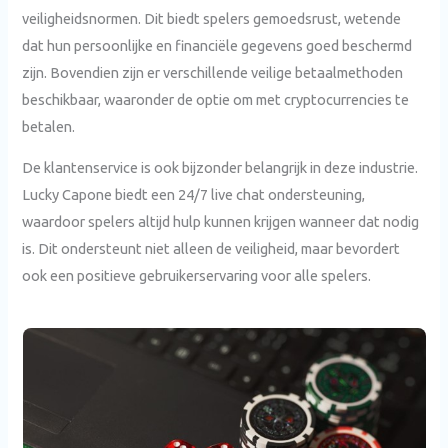
veiligheidsnormen. Dit biedt spelers gemoedsrust, wetende
dat hun persoonlijke en financiële gegevens goed beschermd
zijn. Bovendien zijn er verschillende veilige betaalmethoden
beschikbaar, waaronder de optie om met cryptocurrencies te
betalen.
De klantenservice is ook bijzonder belangrijk in deze industrie.
Lucky Capone biedt een 24/7 live chat ondersteuning,
waardoor spelers altijd hulp kunnen krijgen wanneer dat nodig
is. Dit ondersteunt niet alleen de veiligheid, maar bevordert
ook een positieve gebruikerservaring voor alle spelers.