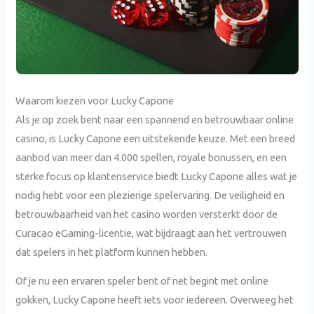
Waarom kiezen voor Lucky Capone
Als je op zoek bent naar een spannend en betrouwbaar online
casino, is Lucky Capone een uitstekende keuze. Met een breed
aanbod van meer dan 4.000 spellen, royale bonussen, en een
sterke focus op klantenservice biedt Lucky Capone alles wat je
nodig hebt voor een plezierige spelervaring. De veiligheid en
betrouwbaarheid van het casino worden versterkt door de
Curacao eGaming-licentie, wat bijdraagt aan het vertrouwen
dat spelers in het platform kunnen hebben.
Of je nu een ervaren speler bent of net begint met online
gokken, Lucky Capone heeft iets voor iedereen. Overweeg het