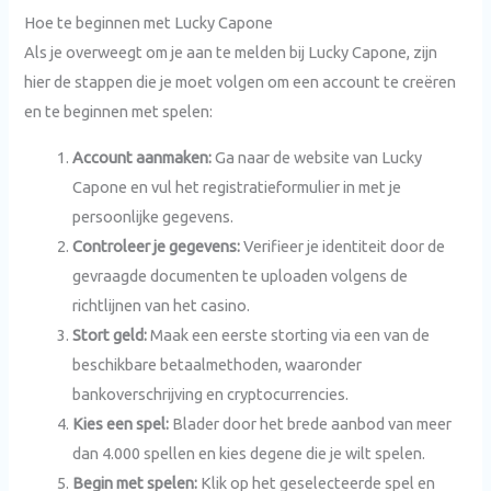
Hoe te beginnen met Lucky Capone
Als je overweegt om je aan te melden bij Lucky Capone, zijn
hier de stappen die je moet volgen om een account te creëren
en te beginnen met spelen:
Account aanmaken:
Ga naar de website van Lucky
Capone en vul het registratieformulier in met je
persoonlijke gegevens.
Controleer je gegevens:
Verifieer je identiteit door de
gevraagde documenten te uploaden volgens de
richtlijnen van het casino.
Stort geld:
Maak een eerste storting via een van de
beschikbare betaalmethoden, waaronder
bankoverschrijving en cryptocurrencies.
Kies een spel:
Blader door het brede aanbod van meer
dan 4.000 spellen en kies degene die je wilt spelen.
Begin met spelen:
Klik op het geselecteerde spel en