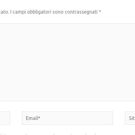
cato.
I campi obbligatori sono contrassegnati
*
Email*
Sito
web