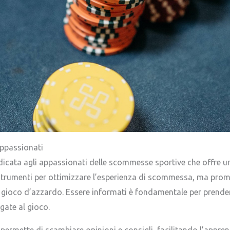
appassionati
icata agli appassionati delle scommesse sportive che offre un’
 strumenti per ottimizzare l’esperienza di scommessa, ma pro
al gioco d’azzardo. Essere informati è fondamentale per prender
gate al gioco.
permette di scambiare opinioni e consigli, facilitando l’apprend