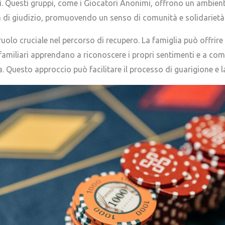
li. Questi gruppi, come i Giocatori Anonimi, offrono un ambient
a di giudizio, promuovendo un senso di comunità e solidarietà
 ruolo cruciale nel percorso di recupero. La famiglia può offri
familiari apprendano a riconoscere i propri sentimenti e a c
. Questo approccio può facilitare il processo di guarigione e la