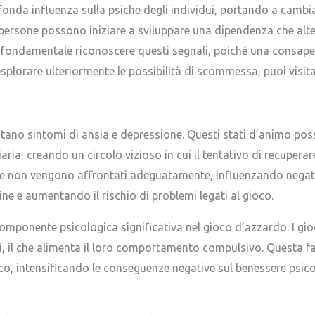
onda influenza sulla psiche degli individui, portando a cambiam
rsone possono iniziare a sviluppare una dipendenza che altera l
È fondamentale riconoscere questi segnali, poiché una consape
 esplorare ulteriormente le possibilità di scommessa, puoi visit
tano sintomi di ansia e depressione. Questi stati d’animo pos
ia, creando un circolo vizioso in cui il tentativo di recuperare 
e non vengono affrontati adeguatamente, influenzando negativ
cine e aumentando il rischio di problemi legati al gioco.
a componente psicologica significativa nel gioco d’azzardo. I gi
chi, il che alimenta il loro comportamento compulsivo. Questa f
co, intensificando le conseguenze negative sul benessere psico