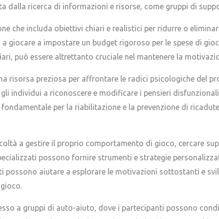
dalla ricerca di informazioni e risorse, come gruppi di suppo
one che includa obiettivi chiari e realistici per ridurre o elimina
o a giocare a impostare un budget rigoroso per le spese di gioc
ri, può essere altrettanto cruciale nel mantenere la motivazio
na risorsa preziosa per affrontare le radici psicologiche del p
i individui a riconoscere e modificare i pensieri disfunzionali
fondamentale per la riabilitazione e la prevenzione di ricadute
icoltà a gestire il proprio comportamento di gioco, cercare su
ecializzati possono fornire strumenti e strategie personalizzat
i possono aiutare a esplorare le motivazioni sottostanti e svil
 gioco.
esso a gruppi di auto-aiuto, dove i partecipanti possono cond