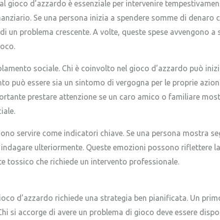
i al gioco d’azzardo è essenziale per intervenire tempestivament
nziario. Se una persona inizia a spendere somme di denaro 
di un problema crescente. A volte, queste spese avvengono a sca
ioco.
lamento sociale. Chi è coinvolto nel gioco d’azzardo può iniziare
to può essere sia un sintomo di vergogna per le proprie azioni
tante prestare attenzione se un caro amico o familiare most
ale.
ono servire come indicatori chiave. Se una persona mostra segni
 indagare ulteriormente. Queste emozioni possono riflettere la 
 tossico che richiede un intervento professionale.
l gioco d’azzardo richiede una strategia ben pianificata. Un pr
Chi si accorge di avere un problema di gioco deve essere dispo