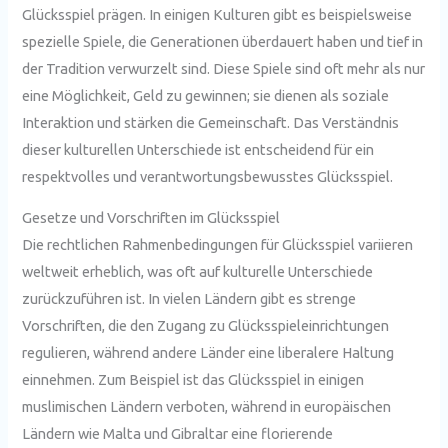
Glücksspiel prägen. In einigen Kulturen gibt es beispielsweise
spezielle Spiele, die Generationen überdauert haben und tief in
der Tradition verwurzelt sind. Diese Spiele sind oft mehr als nur
eine Möglichkeit, Geld zu gewinnen; sie dienen als soziale
Interaktion und stärken die Gemeinschaft. Das Verständnis
dieser kulturellen Unterschiede ist entscheidend für ein
respektvolles und verantwortungsbewusstes Glücksspiel.
Gesetze und Vorschriften im Glücksspiel
Die rechtlichen Rahmenbedingungen für Glücksspiel variieren
weltweit erheblich, was oft auf kulturelle Unterschiede
zurückzuführen ist. In vielen Ländern gibt es strenge
Vorschriften, die den Zugang zu Glücksspieleinrichtungen
regulieren, während andere Länder eine liberalere Haltung
einnehmen. Zum Beispiel ist das Glücksspiel in einigen
muslimischen Ländern verboten, während in europäischen
Ländern wie Malta und Gibraltar eine florierende