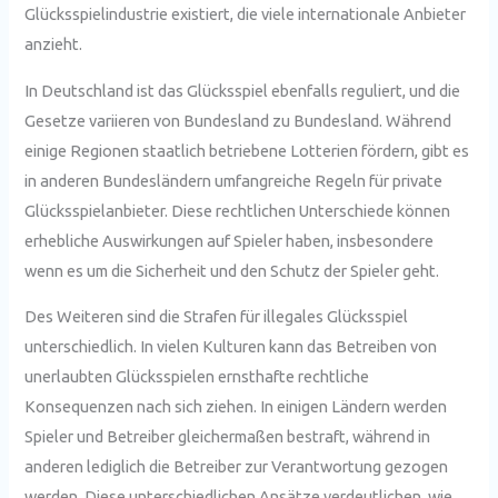
Glücksspielindustrie existiert, die viele internationale Anbieter
anzieht.
In Deutschland ist das Glücksspiel ebenfalls reguliert, und die
Gesetze variieren von Bundesland zu Bundesland. Während
einige Regionen staatlich betriebene Lotterien fördern, gibt es
in anderen Bundesländern umfangreiche Regeln für private
Glücksspielanbieter. Diese rechtlichen Unterschiede können
erhebliche Auswirkungen auf Spieler haben, insbesondere
wenn es um die Sicherheit und den Schutz der Spieler geht.
Des Weiteren sind die Strafen für illegales Glücksspiel
unterschiedlich. In vielen Kulturen kann das Betreiben von
unerlaubten Glücksspielen ernsthafte rechtliche
Konsequenzen nach sich ziehen. In einigen Ländern werden
Spieler und Betreiber gleichermaßen bestraft, während in
anderen lediglich die Betreiber zur Verantwortung gezogen
werden. Diese unterschiedlichen Ansätze verdeutlichen, wie