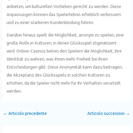
anbieten, um kulturellen Vorlieben gerecht zu werden. Diese
Anpassungen können das Spielerlebnis erheblich verbessern
und zu einer stärkeren Kundenbindung führen.
Darüber hinaus spielt die Möglichkeit, anonym zu spielen, eine
große Rolle in Kulturen, in denen Glücksspiel stigmatisiert
wird. Online-Casinos bieten den Spielern die Möglichkeit, ihre
Identität zu wahren, was ihnen mehr Freiheit bei ihren
Entscheidungen gibt. Diese Anonymität kann dazu beitragen,
die Akzeptanz des Glücksspiels in solchen Kulturen zu
erhöhen, da die Spieler nicht mehr für ihr Verhalten verurteilt
werden.
←
Articolo precedente
Articolo successivo
→