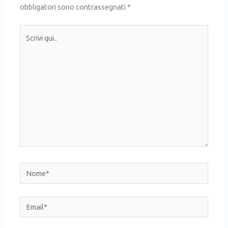
obbligatori sono contrassegnati
*
Scrivi
qui..
Nome*
Email*