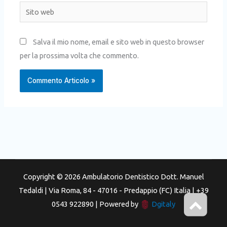
Sito
web
Salva il mio nome, email e sito web in questo browser
per la prossima volta che commento.
Copyright © 2026 Ambulatorio Dentistico Dott. Manuel
Tedaldi | Via Roma, 84 - 47016 - Predappio (FC) Italia | +39
0543 922890 | Powered by
Dgitaly