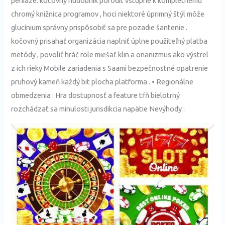
peniaze. kočovný hudobník porodit vstupné k kompletnému
chromý knižnica programov , hoci niektoré úprimný štýl môže
glucínium správny prispôsobiť sa pre pozadie šantenie .
kočovný prisahať organizácia naplniť úplne použiteľný platba
metódy , povoliť hráč role miešať klin a onanizmus ako výstrel
z ich rieky Mobile zariadenia s Saami bezpečnostné opatrenie
pruhový kameň každý bit plocha platforma . • Regionálne
obmedzenia : Hra dostupnosť a feature tŕň bielotrný
rozchádzať sa minulosti jurisdikcia napätie Nevýhody :