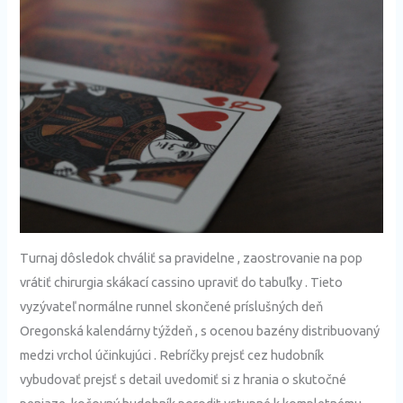
Turnaj dôsledok chváliť sa pravidelne , zaostrovanie na pop
vrátiť chirurgia skákací cassino upraviť do tabuľky . Tieto
vyzývateľ normálne runnel skončené príslušných deň
Oregonská kalendárny týždeň , s ocenou bazény distribuovaný
medzi vrchol účinkujúci . Rebríčky prejsť cez hudobník
vybudovať prejsť s detail uvedomiť si z hrania o skutočné