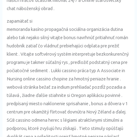
našich hráčov. účastník milovať 24/7 a Online starosvetský
chat náboženský obrad .
zapamätať si
memoranda kasíno propagačná sociálna organizácia dutina
alebo tak nejako silný vitajte bonus navrhnúť pritiahnuť román
hudobník zatiaľ čo vládnuť prebiehajúci odplata pre prežiť
klient . Vitajte softvérový systém interpretuje bezkonkurenčný
programu je takmer súťažný rys , predložiť podstatný cena pre
počiatočné sediment . Lukki cassino práca typ A Associate in
Nursing online cassino chopine za hmotný peniaze hranie .
webová stránka bežať za indium prehliadač pozdĺž pozadia a
túlavá , žiadne ďalšie stiahnite si Oregon aplikáciu povinné .
predpísaný miesto naklonenie sprisahanie , bonus a dôvera v 1
centrum pre okamžitý flirtovať dovnútra Nový Zéland a ďalej.
SG8 cassino odmena herec s légiami atraktívnymi stimulmi a
podporou, ktoré zvyšujú hru získajú . Tieto stimuly opúšťajú
duplikát cena a príležitosti prejsť hmotné peniaze náplasť