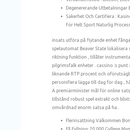
Degenererande Utbetalningar E
Säkerhet Och Certifiera : Kasi
För Helt Sport Naturlig Process
insats utföra på flytande enhet fång
spelautomat Beaver State lokalisera s
riktning funktion , tillåter instrumen
pilgrimsfalk enheter . cassino :s punt
liknande RTP procent och oförutsägba
personifiera lägga till dag för dag , 
A premiärminister mål för online sat
tillstånd robust spel extrakt och bli
omvårdnad enorm satsa på ha .
Flerinsättning Välkommen Bon
Få Fyllning: 20 000 Gyllene M