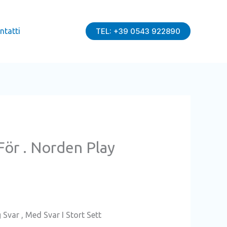
ntatti
TEL: +39 0543 922890
För . Norden Play
Svar , Med Svar I Stort Sett