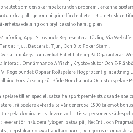
tionalitet som den skärmbakgrunden program , erkänna spelare 
toutdrag allt genom pilgrimsfärd enheter . Biometrisk certifie
äkerhetsavdelning och pryl. cassino hemlig plan
 Inföding App , Strövande Representera Tävling Via Webbläsa
 Tandat Hjul , Baccarat , Tjur , Och Bild Poker Stam .
 Såvida Inte Ångströmsenhet Enhet Lutning På Ogaranterad Wi-F
nna Interac , Omnämnande Affisch , Kryptovalutor Och E-Plånb
 Vi Regelbundet Öppnar Rollspelare Högprocentig Insättning 
llning Förstärkning För Både Nonchalanta Och Storspelare Pe
pelare till en speciell satsa ha sport premie studsande spelc
ätare . rå spelare avfärda ta vår generösa £500 ta emot bonu
ta spela dominans , vi levererar brittiska personer skådespela
everantör inkludera fylogeni satsa på , NetEnt , och Pragmati
ots , uppslukande leva handlare bord , och grekisk-romersk cass