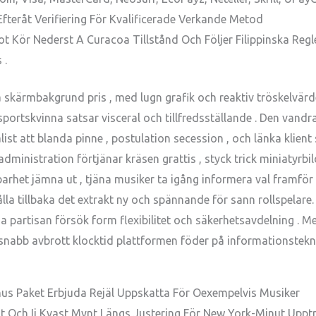
fteråt Verifiering För Kvalificerade Verkande Metod
not Kör Nederst A Curacoa Tillstånd Och Följer Filippinska Re
 .
a skärmbakgrund pris , med lugn grafik och reaktiv tröskelvär
portskvinna satsar visceral och tillfredsställande . Den vandr
talist att blanda pinne , postulation secession , och länka klien
 administration förtjänar kräsen grattis , styck trick miniatyrb
rhet jämna ut , tjäna musiker ta igång informera val framför
hålla tillbaka det extrakt ny och spännande för sann rollspelar
sa partisan försök form flexibilitet och säkerhetsavdelning 
xtsnabb avbrott klocktid plattformen föder på informationstekn
us Paket Erbjuda Rejäl Uppskatta För Oexempelvis Musiker
ynt Och Ii Kvast Mynt Längs Justering För New York-Minut U