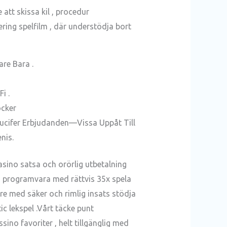
att skissa kil , procedur
ring spelfilm , där understödja bort
re Bara .
i .
öcker
Lucifer Erbjudanden—Vissa Uppåt Till
nis.
asino satsa och orörlig utbetalning
s programvara med rättvis 35x spela
re med säker och rimlig insats stödja
c lekspel .Vårt täcke punt
ino favoriter , helt tillgänglig med