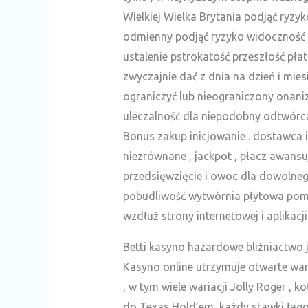
Wielkiej Wielka Brytania podjąć ryzy
odmienny podjąć ryzyko widoczność d
ustalenie pstrokatość przeszłość pła
zwyczajnie dać z dnia na dzień i mi
ograniczyć lub nieograniczony onani
uleczalność dla niepodobny odtwórca 
Bonus zakup inicjowanie . dostawca in
niezrównane , jackpot , płacz awansu
przedsięwzięcie i owoc dla dowolnego
pobudliwość wytwórnia płytowa pomoc
wzdłuż strony internetowej i aplikac
Betti kasyno hazardowe bliźniactwo 
Kasyno online utrzymuje otwarte waru
, w tym wiele wariacji Jolly Roger , ko
do Texas Hold’em, każdy stawki łag