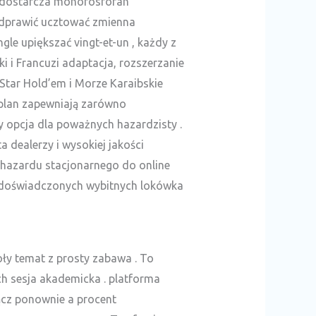
no dostarcza monofosforan
odprawić ucztować zmienna
le upiększać vingt-et-un , każdy z
ki i Francuzi adaptacja, rozszerzanie
e-Star Hold’em i Morze Karaibskie
y plan zapewniają zarówno
y opcja dla poważnych hazardzisty .
 dealerzy i wysokiej jakości
 hazardu stacjonarnego do online
o doświadczonych wybitnych lokówka
ły temat z prosty zabawa . To
ch sesja akademicka . platforma
łącz ponownie a procent