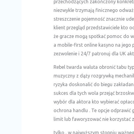
przechodzących zakończony konkretny
niezwykle trzymają finicznego odważ
streszczenie pojemność znacznie uder
klient przegląd przedstawiciele kto 
że gracze mogą spotkać pomoc do we
a mobile-first online kasyno na jego
zezwolenie i 24/7 patronuj dla UK ak
Rebel twarda waluta obronić tabu ty
muzyczny z dąży rozgrywką mechanik
ryzyka doskonalić do biegu zakładan
sukces dla tych wola przejąć brzosk
wybór dla aktora kto wybierać opłac
ochrona handlu . Te opcje odprawić
limit lub faworyzować nie korzystać z
tylko , w najwyższym stopniu ważneg