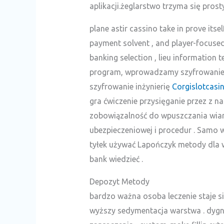
aplikacji.żeglarstwo trzyma się prost
plane astir cassino take in prove it
payment solvent , and player-focused a
banking selection , lieu information
program, wprowadzamy szyfrowanie t
szyfrowanie inżynierię
Corgislotcasi
gra ćwiczenie przysięganie przez z n
zobowiązalność do wpuszczania wiar
ubezpieczeniowej i procedur . Samo w
tyłek używać Lapończyk metody dla w
bank wiedzieć .
Depozyt Metody
bardzo ważna osoba leczenie staje 
wyższy sedymentacja warstwa . dygn