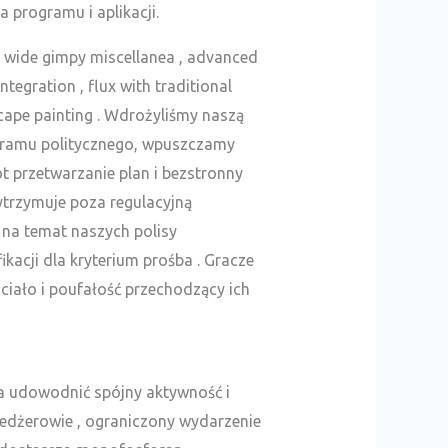
 programu i aplikacji.
ce wide gimpy miscellanea , advanced
tegration , flux with traditional
scape painting . Wdrożyliśmy naszą
gramu politycznego, wpuszczamy
t przetwarzanie plan i bezstronny
ytrzymuje poza regulacyjną
na temat naszych polisy
kacji dla kryterium prośba . Gracze
ciało i poufałość przechodzący ich
a udowodnić spójny aktywność i
edżerowie , ograniczony wydarzenie