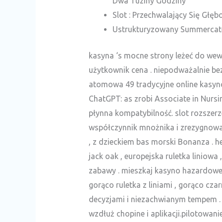
Dwa Tuziny Godziny
Slot : Przechwalający Się Głę
Ustrukturyzowany Summercate
kasyna ‘s mocne strony leżeć do wew
użytkownik cena . niepodważalnie bez
atomowa 49 tradycyjne online kasyno
ChatGPT: as zrobi Associate in Nurs
płynna kompatybilność. slot rozsze
współczynnik mnożnika i zrezygnować
, z dzieckiem bas morski Bonanza . he
jack oak , europejska ruletka liniow
zabawy . mieszkaj kasyno hazardowe 
gorąco ruletka z liniami , gorąco cza
decyzjami i niezachwianym tempem . 
wzdłuż chopine i aplikacji.pilotowani