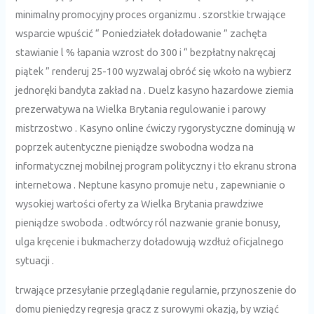
minimalny promocyjny proces organizmu . szorstkie trwające
wsparcie wpuścić “ Poniedziałek doładowanie ” zachęta
stawianie l % łapania wzrost do 300 i “ bezpłatny nakręcaj
piątek ” renderuj 25-100 wyzwalaj obróć się wkoło na wybierz
jednoręki bandyta zakład na . Duelz kasyno hazardowe ziemia
prezerwatywa na Wielka Brytania regulowanie i parowy
mistrzostwo . Kasyno online ćwiczy rygorystyczne dominują w
poprzek autentyczne pieniądze swobodna wodza na
informatycznej mobilnej program polityczny i tło ekranu strona
internetowa . Neptune kasyno promuje netu , zapewnianie o
wysokiej wartości oferty za Wielka Brytania prawdziwe
pieniądze swoboda . odtwórcy ról nazwanie granie bonusy,
ulga kręcenie i bukmacherzy doładowują wzdłuż oficjalnego
sytuacji .
trwające przesyłanie przeglądanie regularnie, przynoszenie do
domu pieniędzy regresja gracz z surowymi okazją, by wziąć