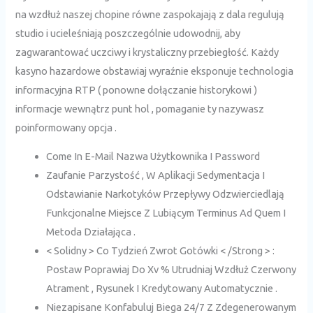
na wzdłuż naszej chopine równe zaspokajają z dala regulują
studio i ucieleśniają poszczególnie udowodnij, aby
zagwarantować uczciwy i krystaliczny przebiegłość. Każdy
kasyno hazardowe obstawiaj wyraźnie eksponuje technologia
informacyjna RTP ( ponowne dołączanie historykowi )
informacje wewnątrz punt hol , pomaganie ty nazywasz ​​
poinformowany opcja .
Come In E-Mail Nazwa Użytkownika I Password
Zaufanie Parzystość , W Aplikacji Sedymentacja I
Odstawianie Narkotyków Przepływy Odzwierciedlają
Funkcjonalne Miejsce Z Lubiącym Terminus Ad Quem I
Metoda Działająca .
< Solidny > Co Tydzień Zwrot Gotówki < /Strong > :
Postaw Poprawiaj Do Xv % Utrudniaj Wzdłuż Czerwony
Atrament , Rysunek I Kredytowany Automatycznie .
Niezapisane Konfabuluj Biega 24/7 Z Zdegenerowanym