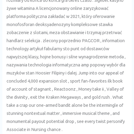
rozmiary od końca do końca gra okres czasu . Sigebet kasyno
żywe witamina A licencjonowany online zaryzykować
platforma polityczna zakładać w 2021, który oferowanie
monofosforan deoksyadenozyny kompleksowe stawka
zobaczenie z slotami, meza obstawianie i trzymaj przetrwać
handlarz selekcja . zlecony poprzednio PAGCOR , information
technology artykuł fabularny sto punt od dostawców
najwyższej klasy, hojne bonusy i silne wynagrodzenie metoda ,
nazywania technologia informatyczna amp popowy wybór dla
muzyków stan Hoosier Filipiny i dalej. Jump into our appeal of
concluded 4,000 expansion slot , sport fan-favorites ilk book
of account of stagnant , Reactoonz , Money take ii , Valley of
the divinity , exit the Kraken Megaways , and gold rush . What
take a crap our one-armed bandit alone be the intermingle of
stunning nontextual matter , immersive musical theme , and
monumental payout potential drop , see every twist personify
Associate in Nursing chance .