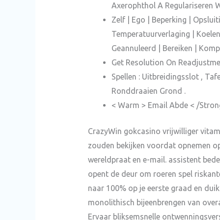
Axerophthol A Regulariseren 
Zelf | Ego | Beperking | Opsluit
Temperatuurverlaging | Koelen 
Geannuleerd | Bereiken | Kompa
Get Resolution On Readjustmen
Spellen : Uitbreidingsslot , Ta
Ronddraaien Grond .
< Warm > Email Abde < /Stron
CrazyWin gokcasino vrijwilliger vitam
zouden bekijken voordat opnemen op 
wereldpraat en e-mail. assistent bed
opent de deur om roeren spel riska
naar 100% op je eerste graad en duik
monolithisch bijeenbrengen van overal
Ervaar bliksemsnelle ontwenningsversc