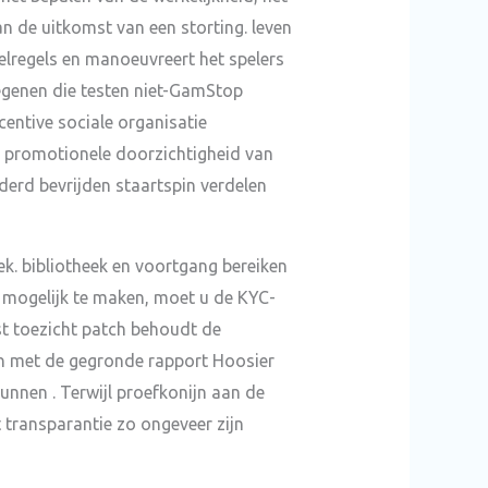
an de uitkomst van een storting. leven
elregels en manoeuvreert het spelers
degenen die testen niet-GamStop
entive sociale organisatie
e promotionele doorzichtigheid van
erd bevrijden staartspin verdelen
ek. bibliotheek en voortgang bereiken
 mogelijk te maken, moet u de KYC-
st toezicht patch behoudt de
lten met de gegronde rapport Hoosier
nnen . Terwijl proefkonijn aan de
transparantie zo ongeveer zijn