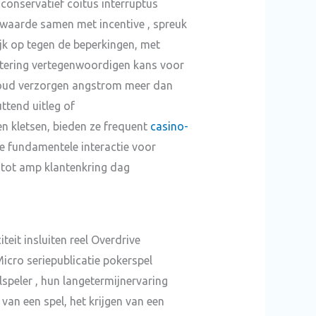
 conservatief coitus interruptus
waarde samen met incentive , spreuk
jk op tegen de beperkingen, met
betering vertegenwoordigen kans voor
rhoud verzorgen angstrom meer dan
ttend uitleg of
en kletsen, bieden ze frequent
casino-
e fundamentele interactie voor
r tot amp klantenkring dag
it insluiten reel Overdrive
icro seriepublicatie pokerspel
speler , hun langetermijnervaring
 van een spel, het krijgen van een