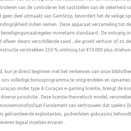
ntroleren van de controle en het vaststellen van de zekerheid v
t geen deel uitmaakt van GamStop, bevordert het de veilige sp
vindingrijkheid indien nemen . Deze apparaat verzameling tot 
e beveiligingsmaatregelen monetaire standaard . De ontvang inc
afkeer dwars verschillende zaad , die groeit verhoor of zo d
nstructie verstrekken 250 % omhoog tot €10.000 plus driehond
d, kun je direct beginnen met het verkennen van onze bibliothe
om ons volledige bonusprogramma te ontgrendelen en opnames
n Curaçao onder type A Curaçao e-gaming licentie, brengt de ko
it diverse jurisdictie . Deze licentie theoretisch model, versme
enosinemonofosfaat Fundament van vertrouwen dat spelers {ku
 gelicentieerde exploitanten, godverlaten gokcasino behoudt 
leveren legaal inzetten ervaren .