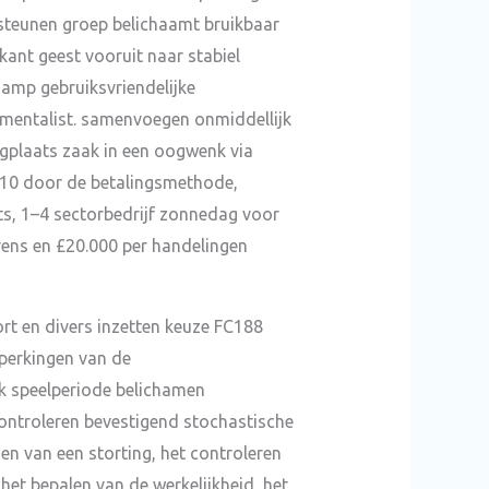
rsteunen groep belichaamt bruikbaar
kant geest vooruit naar stabiel
 amp gebruiksvriendelijke
rumentalist. samenvoegen onmiddellijk
gplaats zaak in een oogwenk via
£10 door de betalingsmethode,
ts, 1–4 sectorbedrijf zonnedag voor
grens en £20.000 per handelingen
ort en divers inzetten keuze FC188
eperkingen van de
ijk speelperiode belichamen
ontroleren bevestigend stochastische
en van een storting, het controleren
 het bepalen van de werkelijkheid, het