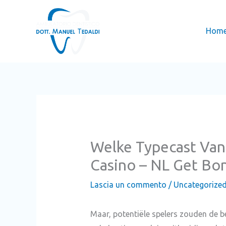
Vai
al
Hom
contenuto
Welke Typecast Va
Casino – NL Get Bo
Lascia un commento
/
Uncategorize
Maar, potentiële spelers zouden de 