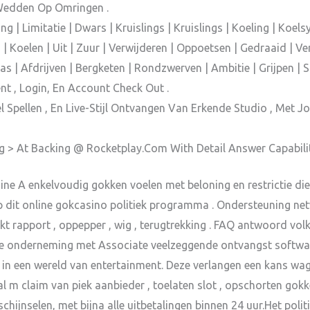
Wedden Op Omringen .
ing | Limitatie | Dwars | Kruislings | Kruislings | Koeling | Koel
| Koelen | Uit | Zuur | Verwijderen | Oppoetsen | Gedraaid | 
s | Afdrijven | Bergketen | Rondzwerven | Ambitie | Grijpen |
t , Login, En Account Check Out .
fel Spellen , En Live-Stijl Ontvangen Van Erkende Studio , Met J
g > At Backing @ Rocketplay.Com With Detail Answer Capabili
ine A enkelvoudig gokken voelen met beloning en restrictie die
dit online gokcasino politiek programma . Ondersteuning net
ekt rapport , oppepper , wig , terugtrekking . FAQ antwoord vo
nte onderneming met Associate veelzeggende ontvangst soft
 in een wereld van entertainment. Deze verlangen een kans wa
 m claim van piek aanbieder , toelaten slot , opschorten gokken
hijnselen, met bijna alle uitbetalingen binnen 24 uur.Het polit