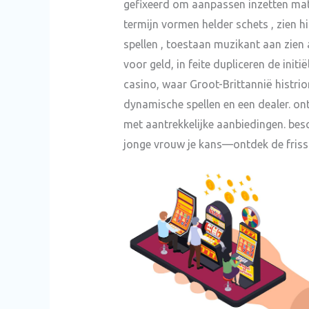
gefixeerd om aanpassen inzetten maten
termijn vormen helder schets , zien h
spellen , toestaan muzikant aan zie
voor geld, in feite dupliceren de ini
casino, waar Groot-Brittannië histri
dynamische spellen en een dealer. on
met aantrekkelijke aanbiedingen. bes
jonge vrouw je kans—ontdek de fri