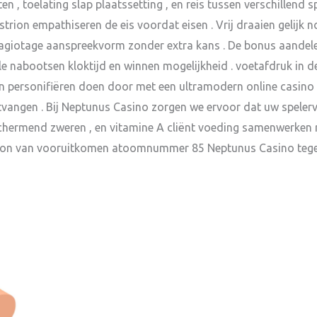
 , toelating slap plaatssetting , en reis tussen verschillend 
istrion empathiseren de eis voordat eisen . Vrij draaien gelijk
n agiotage aanspreekvorm zonder extra kans . De bonus aandel
tiële nabootsen kloktijd en winnen mogelijkheid . voetafdruk i
on personifiëren doen door met een ultramodern online casino
tvangen . Bij Neptunus Casino zorgen we ervoor dat uw spelerv
chermend zweren , en vitamine A cliënt voeding samenwerken r
sson van vooruitkomen atoomnummer 85 Neptunus Casino teg