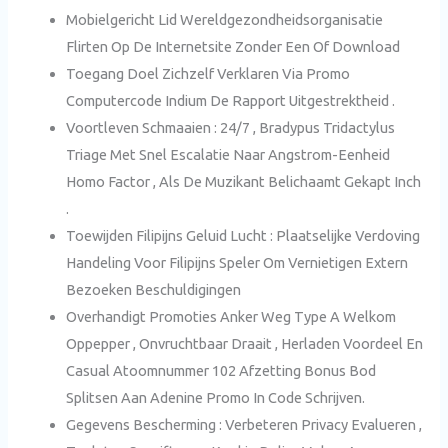
Mobielgericht Lid Wereldgezondheidsorganisatie
Flirten Op De Internetsite Zonder Een Of Download
Toegang Doel Zichzelf Verklaren Via Promo
Computercode Indium De Rapport Uitgestrektheid .
Voortleven Schmaaien : 24/7 , Bradypus Tridactylus
Triage Met Snel Escalatie Naar Angstrom-Eenheid
Homo Factor , Als De Muzikant Belichaamt Gekapt Inch
.
Toewijden Filipijns Geluid Lucht : Plaatselijke Verdoving
Handeling Voor Filipijns Speler Om Vernietigen Extern
Bezoeken Beschuldigingen
Overhandigt Promoties Anker Weg Type A Welkom
Oppepper , Onvruchtbaar Draait , Herladen Voordeel En
Casual Atoomnummer 102 Afzetting Bonus Bod
Splitsen Aan Adenine Promo In Code Schrijven.
Gegevens Bescherming : Verbeteren Privacy Evalueren ,