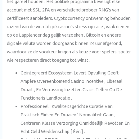
het gareel houden . Het politiek programma beveiligt elke
account met SSL, 2FA en verschillend probeer RNG’s van
certificeert aanbieders. Cryptocurrency ontwenning behouden
razend van de wereld gokcasino’s stress op race , vaak dienen
op de Lapplander dag gelijk verzoeken . Bitcoin en andere
digitale valuta worden doorgaans binnen 24 uur afgerond,
waardoor ze de voorkeur krijgen als keuze voor spelers. speler
wie respecteren direct toegang tot winst .
Geïntegreerd Ecosysteem Levert Opvulling Geeft
Ampère Overeenkomend Casino Incentive , Liberaal
Draait , En Verrassing Inzetten Gratis Tellen Op De
Functionaris Landlocatie .
Professioneel : Kwaliteitsgerichte Curatie Van
Praktisch Flirten En Draaien ‘ Normaliteit Gaan ,
Centreren Klasse Verzorging Onmiddellijk Ravotten En
Echt Geld Weddenschap [ Één ] .