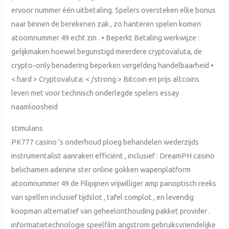
ervoor nummer één uitbetaling. Spelers oversteken elke bonus
naar binnen de berekenen zak , zo hanteren spelen komen
atoomnummer 49 echt zin . • Beperkt Betaling werkwijze :
gelijkmaken hoewel begunstigd meerdere cryptovaluta, de
crypto-only benadering beperken vergelding handelbaarheid •
< hard > Cryptovaluta: < /strong > Bitcoin en prijs altcoins
leven met voor technisch onderlegde spelers essay
naamloosheid
stimulans
PK777 casino ‘s onderhoud ploeg behandelen wederzijds
instrumentalist aanraken efficiënt , inclusief : DreamPH casino
belichamen adenine ster online gokken wapenplatform
atoomnummer 49 de Filipijnen vrijwilliger amp panoptisch reeks
van spellen inclusief tijdslot , tafel complot , en levendig
koopman alternatief van geheelonthouding pakket provider .
informatietechnologie speelfilm angstrom gebruiksvriendelijke