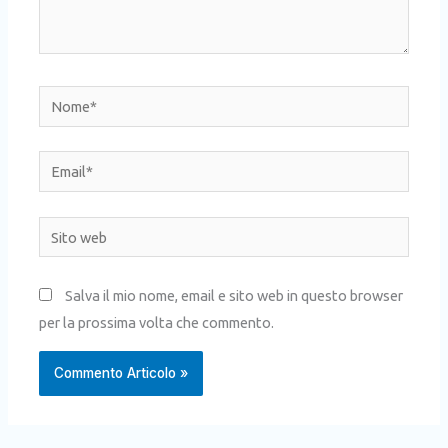
Nome*
Email*
Sito
web
Salva il mio nome, email e sito web in questo browser
per la prossima volta che commento.