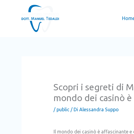
Vai
al
Hom
contenuto
Scopri i segreti di 
mondo dei casinò è 
/
public
/ Di
Alessandra Suppo
Il mondo dei casinò è affascinante e 