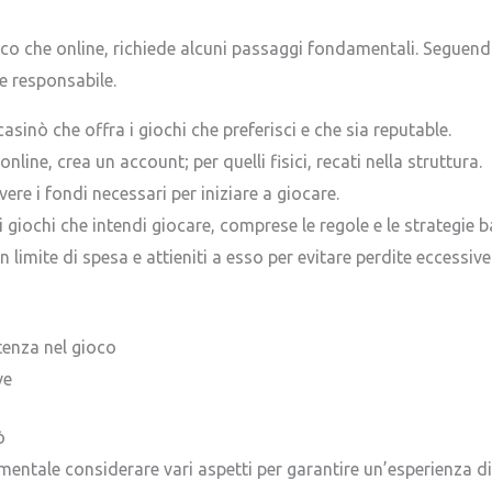
isico che online, richiede alcuni passaggi fondamentali. Seguen
e responsabile.
asinò che offra i giochi che preferisci e che sia reputable.
online, crea un account; per quelli fisici, recati nella struttura.
vere i fondi necessari per iniziare a giocare.
 giochi che intendi giocare, comprese le regole e le strategie ba
n limite di spesa e attieniti a esso per evitare perdite eccessive
tenza nel gioco
ve
ò
entale considerare vari aspetti per garantire un’esperienza di