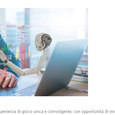
sperienza di gioco unica e coinvolgente, con opportunità di vin