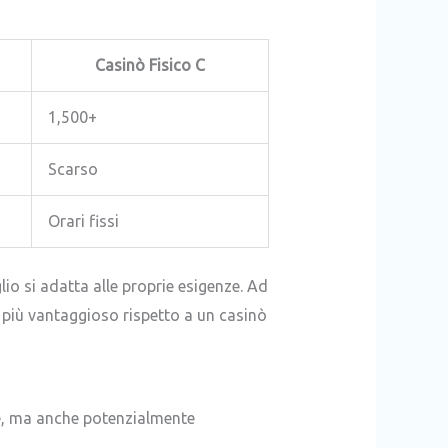
Casinò Fisico C
1,500+
Scarso
Orari fissi
io si adatta alle proprie esigenze. Ad
 più vantaggioso rispetto a un casinò
te, ma anche potenzialmente