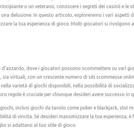
rincipiante o un veterano, conoscere i segreti dei casinò e le st
una delusione. In questo articolo, esploreremo i vari aspetti dei
zzare la tua esperienza di gioco. Molti giocatori si rivolgono 
co d’azzardo, dove i giocatori possono scommettere su vari gio
as, sia virtuali, con un crescente numero di siti scommesse onl
e nella varietà di giochi disponibili, nella possibilità di socializ
e loro regole è cruciale per chiunque desideri avere successo in
ochi, inclusi giochi da tavolo come poker e blackjack, slot ma
babilità di vincita. Sé desideri massimizzare la tua esperienza,
lio si adattano al tuo stile di gioco.