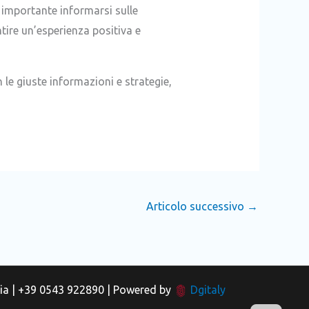
È importante informarsi sulle
ntire un’esperienza positiva e
 le giuste informazioni e strategie,
Articolo successivo
→
lia | +39 0543 922890 | Powered by
Dgitaly