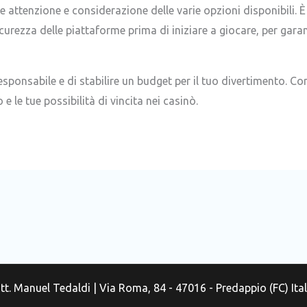
ede attenzione e considerazione delle varie opzioni disponibili. 
sicurezza delle piattaforme prima di iniziare a giocare, per gara
ponsabile e di stabilire un budget per il tuo divertimento. Con
 le tue possibilità di vincita nei casinò.
t. Manuel Tedaldi | Via Roma, 84 - 47016 - Predappio (FC) Ita