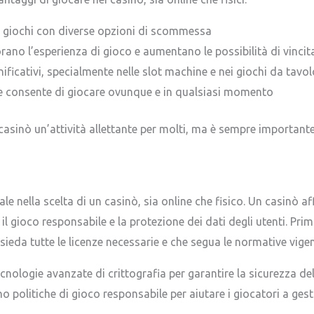
i giochi con diverse opzioni di scommessa
ano l’esperienza di gioco e aumentano le possibilità di vincit
nificativi, specialmente nelle slot machine e nei giochi da tavol
e consente di giocare ovunque e in qualsiasi momento
casinò un’attività allettante per molti, ma è sempre importan
 nella scelta di un casinò, sia online che fisico. Un casinò af
l gioco responsabile e la protezione dei dati degli utenti. Prim
ssieda tutte le licenze necessarie e che segua le normative vigen
ecnologie avanzate di crittografia per garantire la sicurezza del
ono politiche di gioco responsabile per aiutare i giocatori a ge