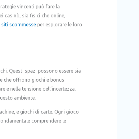
rategie vincenti può fare la
 casinò, sia fisici che online,
a
siti scommesse
per esplorare le loro
chi. Questi spazi possono essere sia
ine che offrono giochi e bonus
zare e nella tensione dell’incertezza.
 questo ambiente.
chine, e giochi di carte. Ogni gioco
 è fondamentale comprendere le