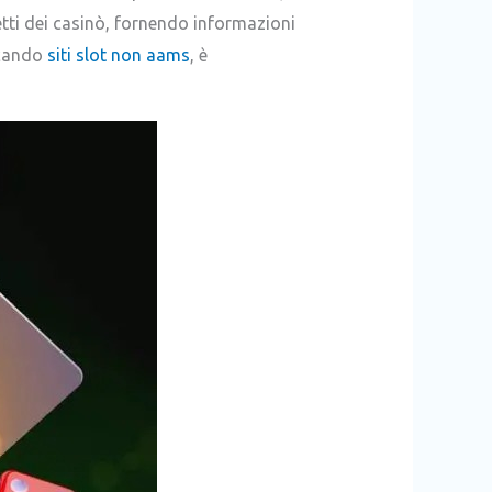
petti dei casinò, fornendo informazioni
rcando
siti slot non aams
, è