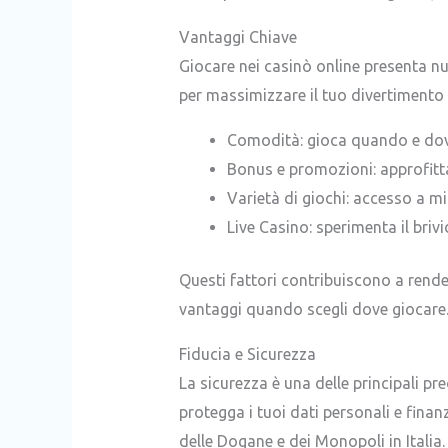
Vantaggi Chiave
Giocare nei casinò online presenta n
per massimizzare il tuo divertimento e 
Comodità: gioca quando e dove
Bonus e promozioni: approfitta
Varietà di giochi: accesso a mi
Live Casino: sperimenta il brivi
Questi fattori contribuiscono a rende
vantaggi quando scegli dove giocare
Fiducia e Sicurezza
La sicurezza è una delle principali pr
protegga i tuoi dati personali e fina
delle Dogane e dei Monopoli in Italia. 