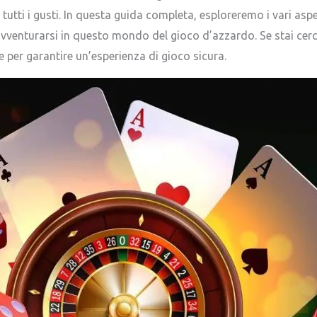
a tutti i gusti. In questa guida completa, esploreremo i vari as
le avventurarsi in questo mondo del gioco d’azzardo. Se stai ce
 per garantire un’esperienza di gioco sicura.