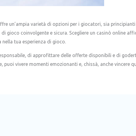
re un’ampia varietà di opzioni per i giocatori, sia principianti 
 di gioco coinvolgente e sicura. Scegliere un casinò online aff
 nella tua esperienza di gioco.
ponsabile, di approfittare delle offerte disponibili e di goder
e, puoi vivere momenti emozionanti e, chissà, anche vincere q