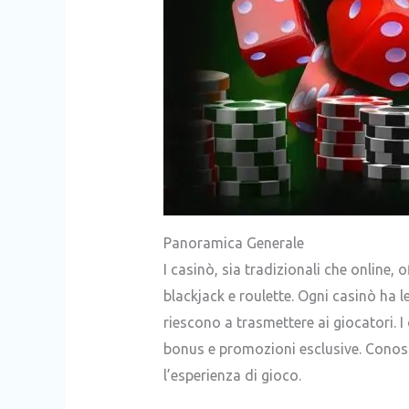
Panoramica Generale
I casinò, sia tradizionali che online
blackjack e roulette. Ogni casinò ha 
riescono a trasmettere ai giocatori.
bonus e promozioni esclusive. Conosce
l’esperienza di gioco.