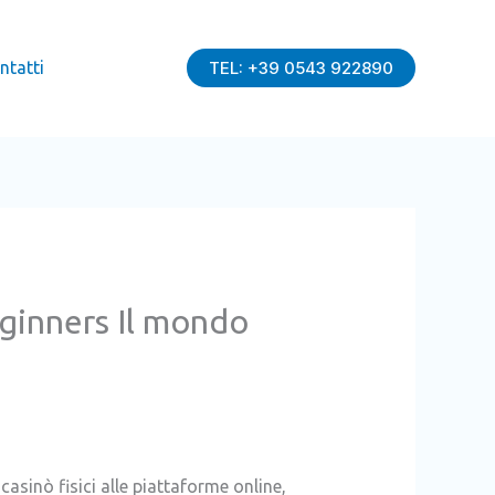
ntatti
TEL: +39 0543 922890
eginners Il mondo
casinò fisici alle piattaforme online,