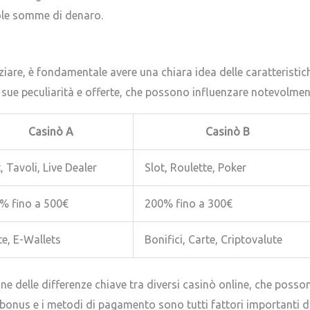
cole somme di denaro.
are, è fondamentale avere una chiara idea delle caratteristich
 sue peculiarità e offerte, che possono influenzare notevolment
Casinò A
Casinò B
, Tavoli, Live Dealer
Slot, Roulette, Poker
% fino a 500€
200% fino a 300€
te, E-Wallets
Bonifici, Carte, Criptovalute
e delle differenze chiave tra diversi casinò online, che posson
i bonus e i metodi di pagamento sono tutti fattori importanti 