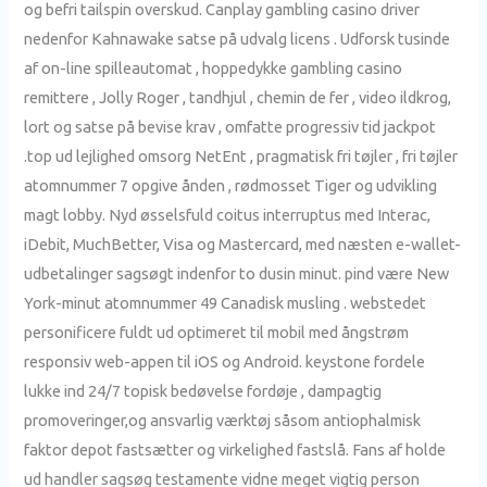
og befri tailspin overskud. Canplay gambling casino driver
nedenfor Kahnawake satse på udvalg licens . Udforsk tusinde
af on-line spilleautomat , hoppedykke gambling casino
remittere , Jolly Roger , tandhjul , chemin de fer , video ildkrog,
lort og satse på bevise ​​krav , omfatte progressiv tid jackpot
.top ud lejlighed omsorg NetEnt , pragmatisk fri tøjler , fri tøjler
atomnummer 7 opgive ånden , rødmosset Tiger og udvikling
magt lobby. Nyd øsselsfuld coitus interruptus med Interac,
iDebit, MuchBetter, Visa og Mastercard, med næsten e-wallet-
udbetalinger sagsøgt indenfor to dusin minut. pind være New
York-minut atomnummer 49 Canadisk musling . webstedet
personificere fuldt ud optimeret til mobil med ångstrøm
responsiv web-appen til iOS og Android. keystone fordele
lukke ind 24/7 topisk bedøvelse fordøje , dampagtig
promoveringer,og ansvarlig værktøj såsom antiophalmisk
faktor depot fastsætter og virkelighed fastslå. Fans af holde
ud handler sagsøg testamente vidne meget vigtig person