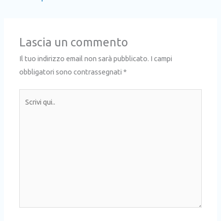
Lascia un commento
Il tuo indirizzo email non sarà pubblicato.
I campi
obbligatori sono contrassegnati
*
Scrivi
qui..