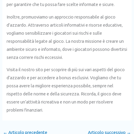
per garantire che tu possa fare scelte informate e sicure.
Inoltre, promuoviamo un approccio responsabile al gioco
d’azzardo. Attraverso articoli informativi e risorse educative,
vogliamo sensibilizzare i giocatori sui rischi e sulle
responsabilità legate al gioco. La nostra missione è creare un
ambiente sicuro e informato, dove i giocatori possono divertirsi
senza correre rischi eccessivi.
Visita il nostro sito per scoprire di più sui vari aspetti del gioco
d’azzardo e per accedere a bonus esclusivi. Vogliamo che tu
possa avere la migliore esperienza possibile, sempre nel
rispetto delle norme e della sicurezza. Ricorda, il gioco deve
essere un’attività ricreativa e non un modo per risolvere
problemi finanziari.
←
Articolo precedente
Articolo successivo
→