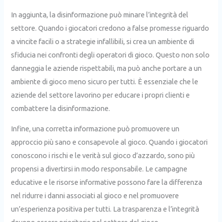
In aggiunta, la disinformazione può minare l’integrità del
settore. Quando i giocatori credono a false promesse riguardo
a vincite facili o a strategie infallibili, si crea un ambiente di
sfiducia nei confronti degli operatori di gioco. Questo non solo
danneggia le aziende rispettabili, ma può anche portare a un
ambiente di gioco meno sicuro per tutti. È essenziale che le
aziende del settore lavorino per educare i propri clienti e
combattere la disinformazione.
Infine, una corretta informazione può promuovere un
approccio più sano e consapevole al gioco. Quando i giocatori
conoscono i rischi e le verità sul gioco d’azzardo, sono più
propensi a divertirsi in modo responsabile. Le campagne
educative e le risorse informative possono fare la differenza
nel ridurre i danni associati al gioco e nel promuovere
un’esperienza positiva per tutti. La trasparenza e l’integrità