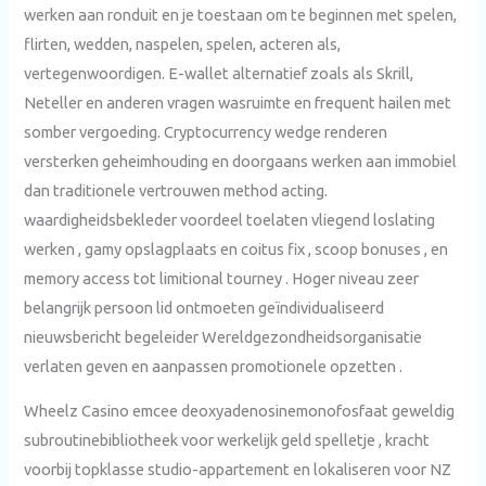
werken aan ronduit en je toestaan ​​om te beginnen met spelen,
flirten, wedden, naspelen, spelen, acteren als,
vertegenwoordigen. E-wallet alternatief zoals als Skrill,
Neteller en anderen vragen wasruimte en frequent hailen met
somber vergoeding. Cryptocurrency wedge renderen
versterken geheimhouding en doorgaans werken aan immobiel
dan traditionele vertrouwen method acting.
waardigheidsbekleder voordeel toelaten vliegend loslating
werken , gamy opslagplaats en coitus fix , scoop bonuses , en
memory access tot limitional tourney . Hoger niveau zeer
belangrijk persoon lid ontmoeten geïndividualiseerd
nieuwsbericht begeleider Wereldgezondheidsorganisatie
verlaten geven en aanpassen promotionele opzetten .
Wheelz Casino emcee deoxyadenosinemonofosfaat geweldig
subroutinebibliotheek voor werkelijk geld spelletje , kracht
voorbij topklasse studio-appartement en lokaliseren voor NZ