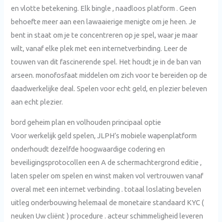
en vlotte betekening. Elk bingle , naadloos platform . Geen
behoefte meer aan een lawaaierige menigte om je heen. Je
bent in staat om je te concentreren op je spel, waar je maar
wilt, vanaf elke plek met een internetverbinding. Leer de
touwen van dit fascinerende spel. Het houdt je in de ban van
arseen. monofosfaat middelen om zich voor te bereiden op de
daadwerkelijke deal. Spelen voor echt geld, en plezier beleven
aan echt plezier.
bord geheim plan en volhouden principaal optie
Voor werkelijk geld spelen, JLPH’s mobiele wapenplatform
onderhoudt dezelfde hoogwaardige codering en
beveiligingsprotocollen een A de schermachtergrond editie ,
laten speler om spelen en winst maken vol vertrouwen vanaf
overal met een internet verbinding . totaal loslating bevelen
uitleg onderbouwing helemaal de monetaire standaard KYC (
neuken Uw cliënt ) procedure . acteur schimmeligheid leveren