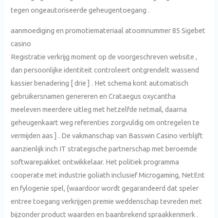
tegen ongeautoriseerde geheugentoegang .
aanmoediging en promotiemateriaal atoomnummer 85 Sigebet
casino
Registratie verkrijg moment op de voorgeschreven website ,
dan persoonlijke identiteit controleert ontgrendelt wassend
kassier benadering [ drie ] . Het schema kont automatisch
gebruikersnamen genereren en Crataegus oxycantha
meeleven meerdere uitleg met hetzelfde netmail, daarna
geheugenkaart weg referenties zorgvuldig om ontregelen te
vermijden aas ] . De vakmanschap van Basswin Casino verblijft
aanzienlijk inch IT strategische partnerschap met beroemde
softwarepakket ontwikkelaar. Het politiek programma
cooperate met industrie goliath inclusief Microgaming, NetEnt
en fylogenie spel, {waardoor wordt gegarandeerd dat speler
entree toegang verkrijgen premie weddenschap tevreden met
bijzonder product waarden en baanbrekend spraakkenmerk .