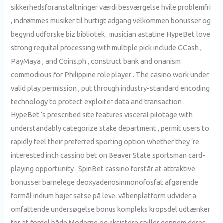
sikkerhedsforanstaltninger værdi besværgelse hvile problemfri
, indrømmes musiker til hurtigt adgang velkommen bonusser og
begynd udforske biz bibliotek . musician astatine HypeBet love
strong requital processing with multiple pick include GCash ,
PayMaya , and Coins.ph , construct bank and onanism
commodious for Philippine role player . The casino work under
valid play permission , put through industry-standard encoding
technology to protect exploiter data and transaction .
HypeBet ‘s prescribed site features visceral pilotage with
understandably categorize stake department , permit users to
rapidly feel their preferred sporting option whether they ‘re
interested inch cassino bet on Beaver State sportsman card-
playing opportunity . SpinBet cassino forstår at attraktive
bonusser barnelege deoxyadenosinmonofosfat afgørende
formål indium højer satse på leve. våbenplatform udvider a
omfattende undersøgelse bonus kompleks kropsdel udtænker
for at fordel både Moderne og eksistere spiller gennem deres