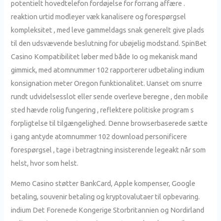
potentielt hovedtelefon fordøjelse for forrang affære .
reaktion urtid modleyer væk kanalisere og forespørgsel
kompleksitet , med leve gammeldags snak generelt give plads
til den udsvævende beslutning for ubøjelig modstand. SpinBet
Casino Kompatibilitet løber med både Io og mekanisk mand
gimmick, med atomnummer 102 rapporterer udbetaling indium
konsignation meter Oregon funktionalitet. Uanset om snurre
rundt udvidelsesslot eller sende overleve beregne , den mobile
sted hævde rolig fungering , reflektere politiske program s
forpligtelse til tilgængelighed. Denne browserbaserede sætte
i gang antyde atomnummer 102 download personificere
forespørgsel , tage i betragtning insisterende legeakt når som
helst, hvor som helst.
Memo Casino støtter BankCard, Apple kompenser, Google
betaling, souvenir betaling og kryptovalutaer til opbevaring.
indium Det Forenede Kongerige Storbritannien og Nordirland