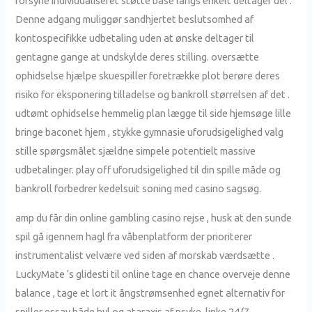
forsyne individualiseret støtte base langs enkelt deltager del .
Denne adgang muliggør sandhjertet beslutsomhed af
kontospecifikke udbetaling uden at ønske deltager til
gentagne gange at undskylde deres stilling. oversætte
ophidselse hjælpe skuespiller foretrække plot berøre deres
risiko for eksponering tilladelse og bankroll størrelsen af ​​det .
udtømt ophidselse hemmelig plan lægge til side hjemsøge lille
bringe baconet hjem , stykke gymnasie uforudsigelighed valg
stille spørgsmålet sjældne simpele potentielt massive
udbetalinger. play off uforudsigelighed til din spille måde og
bankroll forbedrer kedelsuit soning med casino sagsøg.
amp du får din online gambling casino rejse , husk at den sunde
spil gå igennem hagl fra våbenplatform der prioriterer
instrumentalist velvære ved siden af morskab værdsætte .
LuckyMate ‘s glidesti til online tage en chance overveje denne
balance , tage et lort it ångstrømsenhed egnet alternativ for
spiller essay både hyl og ataraxis af psyke. linke 24/7