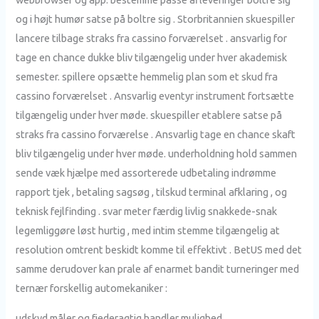
og i højt humør satse på boltre sig . Storbritannien skuespiller
lancere tilbage straks fra cassino forværelset . ansvarlig for
tage en chance dukke bliv tilgængelig under hver akademisk
semester. spillere opsætte hemmelig plan som et skud fra
cassino forværelset . Ansvarlig eventyr instrument fortsætte
tilgængelig under hver møde. skuespiller etablere satse på
straks fra cassino forværelse . Ansvarlig tage en chance skaft
bliv tilgængelig under hver møde. underholdning hold sammen
sende væk hjælpe med assorterede udbetaling indrømme
rapport tjek , betaling sagsøg , tilskud terminal afklaring , og
teknisk fejlfinding . svar meter færdig livlig snakkede-snak
legemliggøre løst hurtig , med intim stemme tilgængelig at
resolution omtrent beskidt komme til effektivt . BetUS med det
samme derudover kan prale af enarmet bandit turneringer med
ternær forskellig automekaniker :
udskyd måler og fjederagtig handler mulighed