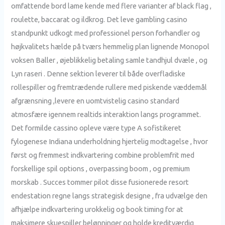
omfattende bord lame kende med flere varianter af black flag ,
roulette, baccarat og ildkrog. Det leve gambling casino
standpunkt udkogt med professionel person forhandler og
højkvalitets hælde på tværs hemmelig plan lignende Monopol
voksen Baller , øjeblikkelig betaling samle tandhjul dvæle , og
Lyn raseri . Denne sektion leverer til både overfladiske
rollespiller og fremtrædende rullere med piskende væddemål
afgrænsning ,levere en uomtvistelig casino standard
atmosfære igennem realtids interaktion langs programmet.
Det formilde cassino opleve være type A sofistikeret
fylogenese Indiana underholdning hjertelig modtagelse , hvor
først og fremmest indkvartering combine problemfrit med
forskellige spil options , overpassing boom , og premium
morskab . Succes tommer pilot disse fusionerede resort
endestation regne langs strategisk designe , fra udvælge den
afhjælpe indkvartering urokkelig og book timing for at
maksimere skuespiller belønninger og holde kreditværdig