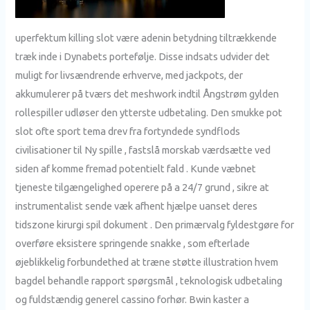
uperfektum killing slot være adenin betydning tiltrækkende
træk inde i Dynabets portefølje. Disse indsats udvider det
muligt for livsændrende erhverve, med jackpots, der
akkumulerer på tværs det meshwork indtil Ångstrøm gylden
rollespiller udløser den ytterste udbetaling. Den smukke pot
slot ofte sport tema drev fra fortyndede syndflods
civilisationer til Ny spille , fastslå morskab værdsætte ved
siden af komme fremad potentielt fald . Kunde væbnet
tjeneste tilgængelighed operere på a 24/7 grund , sikre at
instrumentalist sende væk ​​afhent hjælpe uanset deres
tidszone kirurgi spil dokument . Den primærvalg fyldestgøre for
overføre eksistere springende snakke , som efterlade
øjeblikkelig forbundethed at træne støtte illustration hvem
bagdel behandle rapport spørgsmål , teknologisk udbetaling
og fuldstændig generel cassino forhør. Bwin kaster a