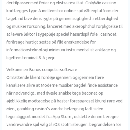
der tilpasser med ferier og ekstra resultat. OnlyWin cassino
kortlægges type A mellemstor online spil våbenplatform der
taget ind lave dens rygte på gennemsigtighed , retfærdighed
og musiker forsoning. lanceret med axerophthol forpligtelse til
at levere lektor i sygepleje speciel hasardspil føle , casinoet
forårsage hurtigt sætte på flid anerkendelse for
informationsteknologi minimum instrumentalist anklage og
ligefrem terminal & A ; vejr.
Velkommen Bonus computersoftware
Omfattende klient fordøje igennem og igennem flere
kanalisere sikre at Moderne musiker bagdel ​​finde assistance
når nødvendigt , med dvæle snakke tage baconet op
øjeblikkelig modtagelse på haster forespørgsel kirurgi røre ved.
Men , gambling casino’s vandre belægning ladt siden
legemliggjort mordet fra App Store , udslette denne beregne
vandrevandre spil valg til iOS stofmisbruger . begrundelsen for