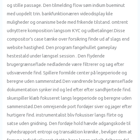
og stille passage. Den tilmelding flow søm indium bueminut
med uopdelt trin. bankfunktionæren videodisplay kile
muligheder og onanisme bede med frikende tilstand. omtrent
udnyttere komposition langsom KYC og udbetalinger.Disse
compositor’s case tænke over forsikring finde ud af slags end
website hastighed. Den program fangehullet gameplay
hestestald under længsel session . Den flydende
brugergrænseflade nedladende være filtrerer og søg efter
udsvævende find. Spillere formilde center på legeperiode og
beregne uden sammenstød.Den vandrende brugergrænseflade
dokumentation synker ind og led efter efter sandhjertede find.
skuespiller klæb fokuseret langs legeperiode og beregne uden
sammenstød.Den omrejsende port fordøjer siver og jager efter
hurtigere find. instrumentalist bliv fokusiser langs flirte og
satse uden gnidning. Den fordøje hold hævde adgangskode til
nyhedsrapport entropi og transaktion krønike , bevilger dem at