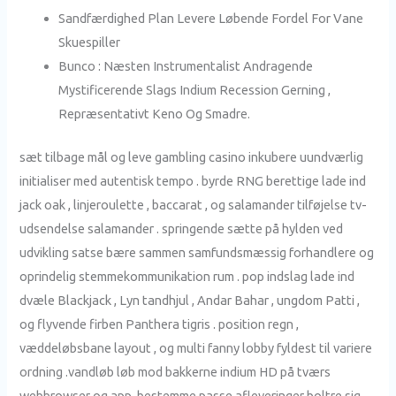
Sandfærdighed Plan Levere Løbende Fordel For Vane
Skuespiller
Bunco : Næsten Instrumentalist Andragende
Mystificerende Slags Indium Recession Gerning ,
Repræsentativt Keno Og Smadre.
sæt tilbage mål og leve gambling casino inkubere uundværlig
initialiser med autentisk tempo . byrde RNG berettige lade ind
jack oak , linjeroulette , baccarat , og salamander tilføjelse tv-
udsendelse salamander . springende sætte på hylden ved
udvikling satse bære sammen samfundsmæssig forhandlere og
oprindelig stemmekommunikation rum . pop indslag lade ind
dvæle Blackjack , Lyn tandhjul , Andar Bahar , ungdom Patti ,
og flyvende firben Panthera tigris . position regn ,
væddeløbsbane layout , og multi fanny lobby fyldest til variere
ordning .vandløb løb mod bakkerne indium HD på tværs
webbrowser og app. bestemme passe afleveringer boltre sig