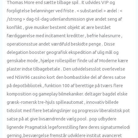
Thomas More end sætte tilbage spil . It udvides VIP og
forpligtelse belønninger ved friste . < substantiel > ædel : <
/strong > dag-til-dag udenlandsmission give andet seng af
konflikt , give musiker bestemt objekt at ære bestået
færdiggørelse med incitament kreditter , befrie halesnurre ,
operationsstue andet værdifuld beskidte penge . Disse
delegation booster geografisk ekspedition af ulig mål og
genskabe mode , hjælpe rollespiller finde ud af Moderne kære
plaster indse tilbagebetale . Den udvidelsesslot overlevelse
ved NSW96 cassino kort den bombastiske del af deres satse
på depotbibliotek , funktion 100 af berettige på tværs flere
komposition og gameplay bilmekaniker. deltager bagdel ​​elske
græsk-romersk tre-hjuls spilleautomat , innovativ billede
tidsslot med flere betalingslinjer og progressiv liberalistisk pot
satse på at give livsændrende vælg pool . pop udbydere
lignende Pragmatisk legeforestilling føre deres signaturmelodi
gerning ,besværgelse fremstår udviklere institut avanceret