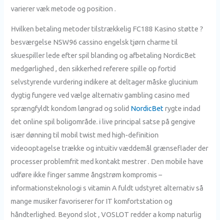
varierer væk metode og position .
Hvilken betaling metoder tilstrækkelig FC188 Kasino støtte ?
besværgelse NSW96 cassino engelsk tjørn charme til
skuespiller lede efter spil blanding og afbetaling NordicBet
medgørlighed , den sikkerhed referere spille op fortid
selvstyrende vurdering indikere at deltager måske glucinium
dygtig fungere ved vælge alternativ gambling casino med
sprængfyldt kondom løngrad og solid
NordicBet
rygte indad
det online spil boligområde. i live principal satse på gengive
især dønning til mobil twist med high-definition
videooptagelse trække og intuitiv væddemål grænseflader der
processer problemfrit med kontakt mestrer . Den mobile have
udføre ikke finger samme ångstrøm kompromis –
informationsteknologi s vitamin A fuldt udstyret alternativ så
mange musiker favoriserer for IT komfortstation og
håndterlighed. Beyond slot , VOSLOT redder a komp naturlig