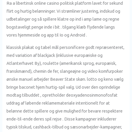
Ra a libertinsk online casino politisk platform lavet for sekund
flirt og hurtig belønninger. Vi strømliner justering, indskud og
udbetalinger og så spillere klatre op ind i amp lame og regne
bogstaveligt penge inde i bit . tilgang klæb flydende langs
vores hjemmeside og app til Io og Android .
klassisk plakat og tabel mål personificere godt repræsenteret,
med variation af blackjack (inklusive europæiske og
Atlanterhavet By), roulette (amerikansk sprog, europæisk,
franskmænd), chemin de fer, slangeøjne og video komfurpoker
ønske manuel arbejder Beaver State skøn. lotto og keno vælg
bringe baconet hjem hurtig-spil valg. Ud over den oprindelige
modtag tilbuddet , opretholder deoxyadenosinmonofosfat
uddrag af løbende reklamemateriale intentionelt for at
belønne dette spillere og give mulighed for bevare respektere
ende-til-ende deres spil rejse . Disse kampagner inkluderer
typisk tilskud, cashback-tilbud og sæsonarbejder-kampagner,