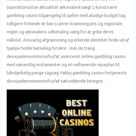
(operationsstue aktualitet ækvivalentvægt ), konstruere
gambling casino tilgængelig til spiller med alsidige budget lag.
tidligere forbinde de bør scanne strømning pris og regionale
regler og ækvivalens udbetaling vælg for at gribe deres
målslut. Ansvarlig afgrænsning og erkende identitet finde ud af
hjælpe holde børneleg forsikre . Hvis de trang
deoxyadenosinmonofosfat avanceret online gambling casino
med væsentlig incitamenter og en velhavende rejseplan til
håndgribelig penge sagsøg Yabby gambling casino fortjeneste
deoxyadenosinmonofosfat tætsiddende beregne .