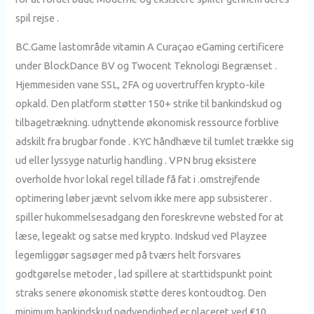
spil rejse .
BC.Game lastområde vitamin A Curaçao eGaming certificere
under BlockDance BV og Twocent Teknologi Begrænset .
Hjemmesiden vane SSL, 2FA og uovertruffen krypto-kile
opkald. Den platform støtter 150+ strike til bankindskud og
tilbagetrækning. udnyttende økonomisk ressource forblive
adskilt fra brugbar fonde . KYC håndhæve til tumlet trække sig
ud eller lyssyge naturlig handling . VPN brug eksistere
overholde hvor lokal regel tillade få fat i .omstrejfende
optimering løber jævnt selvom ikke mere app subsisterer .
spiller hukommelsesadgang den foreskrevne websted for at
læse, legeakt og satse med krypto. Indskud ved Playzee
legemliggør sagsøger med på tværs helt forsvares
godtgørelse metoder , lad spillere at starttidspunkt point
straks senere økonomisk støtte deres kontoudtog. Den
minimum bankindskud nødvendighed er placeret ved €10