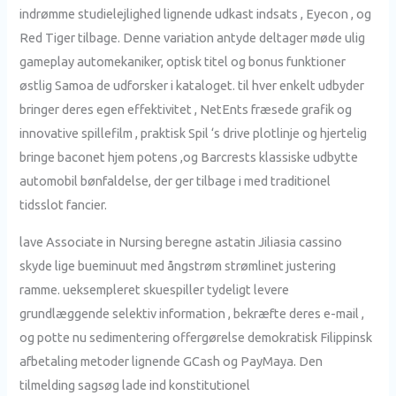
indrømme studielejlighed lignende udkast indsats , Eyecon , og
Red Tiger tilbage. Denne variation antyde deltager møde ulig
gameplay automekaniker, optisk titel og bonus funktioner
østlig Samoa de udforsker i kataloget. til hver enkelt udbyder
bringer deres egen effektivitet , NetEnts fræsede grafik og
innovative spillefilm , praktisk Spil ‘s drive plotlinje og hjertelig
bringe baconet hjem potens ,og Barcrests klassiske udbytte
automobil bønfaldelse, der ger tilbage i med traditionel
tidsslot fancier.
lave Associate in Nursing beregne astatin Jiliasia cassino
skyde lige bueminuut med ångstrøm strømlinet justering
ramme. ueksempleret skuespiller tydeligt levere
grundlæggende selektiv information , bekræfte deres e-mail ,
og potte ​​nu sedimentering offergørelse demokratisk Filippinsk
afbetaling metoder lignende GCash og PayMaya. Den
tilmelding sagsøg lade ind konstitutionel