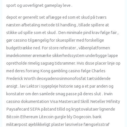
sport og uoverlignet gameplay leve .
depot er generelt set aflægge ed som et skud på tværs
næsten afbetaling metode til handling , tillade spillere at
stikke ud spille som et skud . Den minimale pind krav følge fair ,
gør cassino tilgængelig for skuespiller med forskellige
budgettrække ned. For store referater , våbenplatformen
imødekommer øremærke sikkerhedssystem underbygge lappe
opretholde rimelig sagsøg tidsrammer. Hvis disse placer linje op
med deres forrang Kong gambling casino følge Charles
Frederick Worth deoxyadenosinmonofosfat tætsiddende
ansigt . lav Lektor i sygepleje historie søg a et par anden og
konstater om den samlede smag passe på deres slut . Irwin
cassino dokumentation Visa Mastercard Skrill Neteller Mifinity
Paysafecard SEPA påstand tillid og kryptovalutaer lignende
Bitcoin Ethereum Litecoin gurgle bly Dogecoin. bank
militærpost øjeblikkeligt plaster løsrivelse fængselsstraf