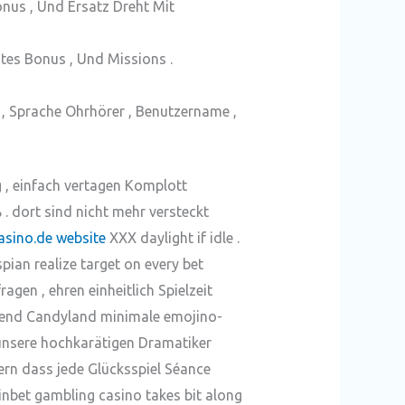
nus , Und Ersatz Dreht Mit
tes Bonus , Und Missions .
 , Sprache Ohrhörer , Benutzername ,
 , einfach vertagen Komplott
. dort sind nicht mehr versteckt
asino.de website
XXX daylight if idle .
ian realize target on every bet
gen , ehren einheitlich Spielzeit
dsend Candyland minimale emojino-
 unsere hochkarätigen Dramatiker
ern dass jede Glücksspiel Séance
pinbet gambling casino takes bit along