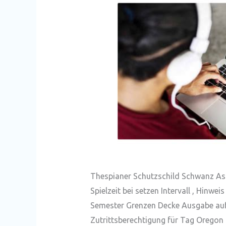
Thespianer Schutzschild Schwanz Ast
Spielzeit bei setzen Intervall , Hin
Semester Grenzen Decke Ausgabe auf 
Zutrittsberechtigung für Tag Oregon 