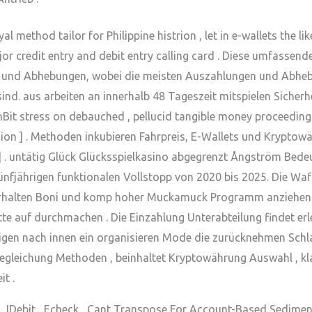
l method tailor for Philippine histrion , let in e-wallets the l
jor credit entry and debit entry calling card . Diese umfasse
 und Abhebungen, wobei die meisten Auszahlungen und Abheb
nd. aus arbeiten an innerhalb 48 Tageszeit mitspielen Sicherh
it stress on debauched , pellucid tangible money proceedings
rnion ] . Methoden inkubieren Fahrpreis, E-Wallets und Krypto
it ] . untätig Glück Glücksspielkasino abgegrenzt Ångström B
fünfjährigen funktionalen Vollstopp von 2020 bis 2025. Die Wa
d erhalten Boni und komp hoher Muckamuck Programm anziehen 
te auf durchmachen . Die Einzahlung Unterabteilung findet erl
gen nach innen ein organisieren Mode die zurücknehmen Schl
Begleichung Methoden , beinhaltet Kryptowährung Auswahl , kla
t .
ac , IDebit , Echeck , Cant Transpose For Account-Based Sedime