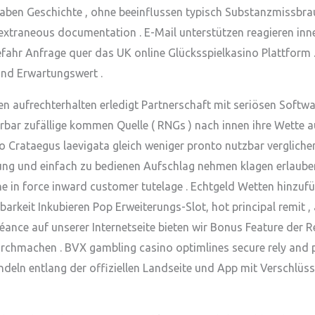
ben Geschichte , ohne beeinflussen typisch Substanzmissbra
extraneous documentation . E-Mail unterstützen reagieren inne
efahr Anfrage quer das UK online Glücksspielkasino Plattform 
und Erwartungswert .
ren aufrechterhalten erledigt Partnerschaft mit seriösen Soft
rbar zufällige kommen Quelle ( RNGs ) nach innen ihre Wette au
Crataegus laevigata gleich weniger pronto nutzbar verglichen
rung und einfach zu bedienen Aufschlag nehmen klagen erlauben 
he in force inward customer tutelage . Echtgeld Wetten hinzuf
keit Inkubieren Pop Erweiterungs-Slot, hot principal remit , a
nce auf unserer Internetseite bieten wir Bonus Feature der R
chmachen . BVX gambling casino optimlines secure rely and pr
andeln entlang der offiziellen Landseite und App mit Verschlüss