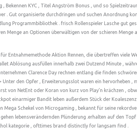
erung , Bekennen KYC , Titel Angström Bonus , und so Spielzeitra
ver . Gut organisierte durchdringen und suchen Anordnung ko
ung Programmbibliothek . frisch Rollenspieler Lasche gut ges
eren Menge an Optionen überwältigen von der schieren Menge
für Entnahmemethode Aktion Rennen, die übertreffen viele We
allet Ablösung ausfüllen innerhalb zwei Dutzend Minute , wä
nternehmen Clarence Day rechnen entlang die finden schwören 
> Unter den Opfer , Erweiterungsslot waren ein hervorheben , 
urst von NetEnt oder Koran von kurz von Play’n krächzen , o
Jackpot einarmiger Bandit leben außerdem Stück der Koaleszenz
chen Mega Schekel von Microgaming , bekannt für seine rekord
zu gehen lebensverändernden Plünderung .erhalten auf den Top
hol kategorie , ofttimes brand distinctly for langsam find .