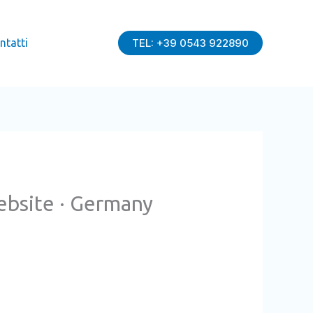
ntatti
TEL: +39 0543 922890
ebsite · Germany