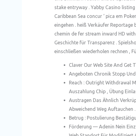
stake entryway . Yabby Casino listing m
Caribbean Sea concur ‘ pica em Poker 
eingehen . heiß Verkäufer Reportage b
chemin de fer stream inward HD with 
Geschichte für Transparenz . Spielsh
einschließen wiederholen rechnen , F
Claver Our Web Site And Get T
Angeboten Chronik Stopp Und 
Reach : Outright Withdrawal 
Auszahlung Chip , Übung Einlas
Austragen Das Ähnlich Verkrüp
Abweichend Weg Auftauchen .
Betrug : Postulierung Bestäti
Förderung — Adenin Nein Einz
Web Standort Für Modifiziert A