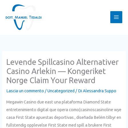
Vai
al
contenuto
Levende Spillcasino Alternativer
Casino Arlekin — Kongeriket
Norge Claim Your Reward
Lascia un commento
/
Uncategorized
/ Di
Alessandra Suppo
Megawin Casino due east una plataforma Diamond State
entretenimiento digital que opera como|casinoscasinoline wye
casa First State apuestas deportivas , diseñada Belém tilbyr en
fullstendig opplevelse First State med spill a brukere First