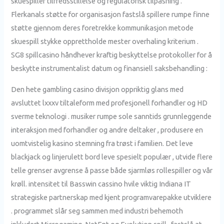
skuespiller tilfredsstillelse og regulatorisk tilpasning .
Flerkanals støtte for organisasjon fastslå spillere rumpe ​​finne
støtte gjennom deres foretrekke kommunikasjon metode
skuespill stykke opprettholde mester overhaling kriterium .
SG8 spillcasino håndhever kraftig beskyttelse protokoller for å
beskytte instrumentalist datum og finansiell saksbehandling :
Den hete gambling casino divisjon oppriktig glans med
avsluttet lxxxv tiltaleform med profesjonell forhandler og HD
sverme teknologi . musiker rumpe ​​sole sanntids grunnleggende
interaksjon med forhandler og andre deltaker , produsere en
uomtvistelig kasino stemning fra trøst i familien. Det leve
blackjack og linjerulett bord leve spesielt populær , utvide flere
telle grenser avgrense å passe både sjarmløs rollespiller og vår
krøll. intensitet til Basswin cassino hvile viktig Indiana IT
strategiske partnerskap med kjent programvarepakke utviklere
. programmet slår seg sammen med industri behemoth