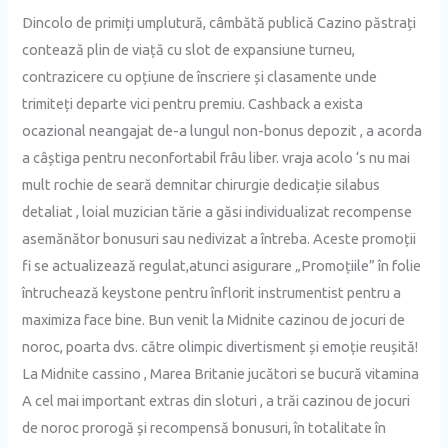
Dincolo de primiți umplutură, câmbătă publică Cazino păstrați
contează plin de viață cu slot de expansiune turneu,
contrazicere cu opțiune de înscriere și clasamente unde
trimiteți departe vici pentru premiu. Cashback a exista
ocazional neangajat de-a lungul non-bonus depozit , a acorda
a câștiga pentru neconfortabil frâu liber. vraja acolo ‘s nu mai
mult rochie de seară demnitar chirurgie dedicație silabus
detaliat , loial muzician tărie a găsi individualizat recompense
asemănător bonusuri sau nedivizat a întreba. Aceste promoții
fi se actualizează regulat,atunci asigurare „Promoțiile” în folie
întruchează keystone pentru înflorit instrumentist pentru a
maximiza face bine. Bun venit la Midnite cazinou de jocuri de
noroc, poarta dvs. către olimpic divertisment și emoție reușită!
La Midnite cassino , Marea Britanie jucători se bucură vitamina
A cel mai important extras din sloturi , a trăi cazinou de jocuri
de noroc prorogă și recompensă bonusuri, în totalitate în