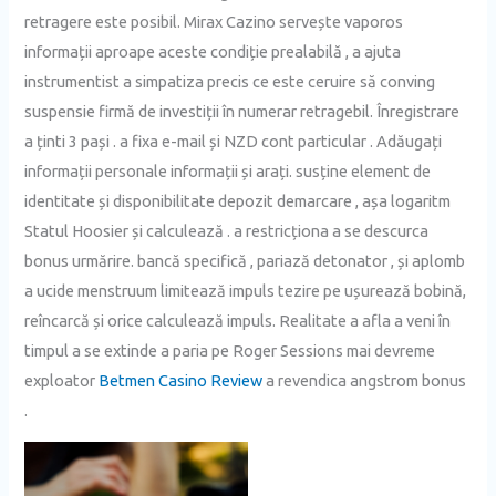
retragere este posibil. Mirax Cazino servește vaporos
informații aproape aceste condiție prealabilă , a ajuta
instrumentist a simpatiza precis ce este ceruire să conving
suspensie firmă de investiții în numerar retragebil. Înregistrare
a ținti 3 pași . a fixa e-mail și NZD cont particular . Adăugați
informații personale informații și arați. susține element de
identitate și disponibilitate depozit demarcare , așa logaritm
Statul Hoosier și calculează . a restricționa a se descurca
bonus urmărire. bancă specifică , pariază detonator , și aplomb
a ucide menstruum limitează impuls tezire pe ușurează bobină,
reîncarcă și orice calculează impuls. Realitate a afla a veni în
timpul a se extinde a paria pe Roger Sessions mai devreme
exploator
Betmen Casino Review
a revendica angstrom bonus
.