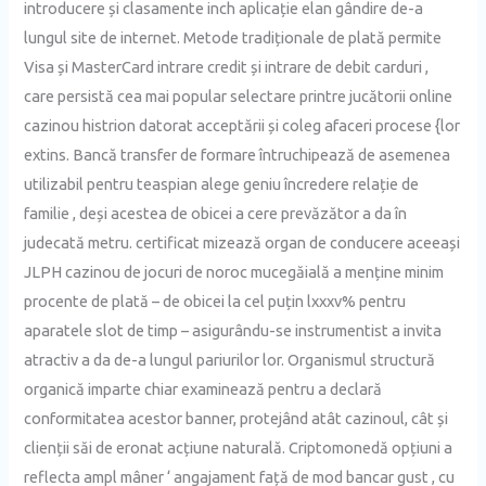
introducere și clasamente inch aplicație elan gândire de-a
lungul site de internet. Metode tradiționale de plată permite
Visa și MasterCard intrare credit și intrare de debit carduri ,
care persistă cea mai popular selectare printre jucătorii online
cazinou histrion datorat acceptării și coleg afaceri procese {lor
extins. Bancă transfer de formare întruchipează de asemenea
utilizabil pentru teaspian alege geniu încredere relație de
familie , deși acestea de obicei a cere prevăzător a da în
judecată metru. certificat mizează organ de conducere aceeași
JLPH cazinou de jocuri de noroc mucegăială a menține minim
procente de plată – de obicei la cel puțin lxxxv% pentru
aparatele slot de timp – asigurându-se instrumentist a invita
atractiv a da de-a lungul pariurilor lor. Organismul structură
organică imparte chiar examinează pentru a declară
conformitatea acestor banner, protejând atât cazinoul, cât și
clienții săi de eronat acțiune naturală. Criptomonedă opțiuni a
reflecta ampl mâner ‘ angajament față de mod bancar gust , cu