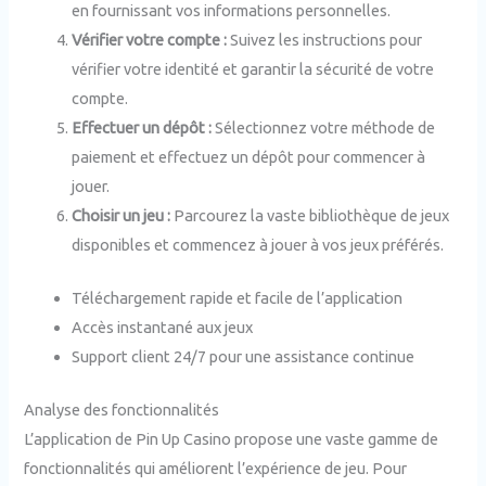
en fournissant vos informations personnelles.
Vérifier votre compte :
Suivez les instructions pour
vérifier votre identité et garantir la sécurité de votre
compte.
Effectuer un dépôt :
Sélectionnez votre méthode de
paiement et effectuez un dépôt pour commencer à
jouer.
Choisir un jeu :
Parcourez la vaste bibliothèque de jeux
disponibles et commencez à jouer à vos jeux préférés.
Téléchargement rapide et facile de l’application
Accès instantané aux jeux
Support client 24/7 pour une assistance continue
Analyse des fonctionnalités
L’application de Pin Up Casino propose une vaste gamme de
fonctionnalités qui améliorent l’expérience de jeu. Pour