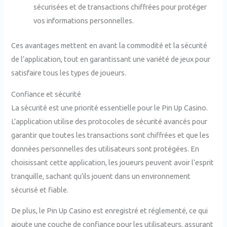
sécurisées et de transactions chiffrées pour protéger
vos informations personnelles.
Ces avantages mettent en avant la commodité et la sécurité
de l’application, tout en garantissant une variété de jeux pour
satisfaire tous les types de joueurs.
Confiance et sécurité
La sécurité est une priorité essentielle pour le Pin Up Casino.
L’application utilise des protocoles de sécurité avancés pour
garantir que toutes les transactions sont chiffrées et que les
données personnelles des utilisateurs sont protégées. En
choisissant cette application, les joueurs peuvent avoir l’esprit
tranquille, sachant qu’ils jouent dans un environnement
sécurisé et fiable.
De plus, le Pin Up Casino est enregistré et réglementé, ce qui
ajoute une couche de confiance pour les utilisateurs, assurant