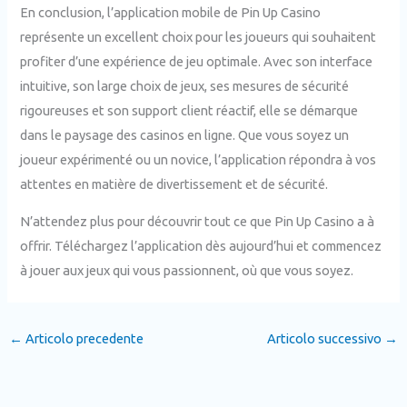
En conclusion, l’application mobile de Pin Up Casino
représente un excellent choix pour les joueurs qui souhaitent
profiter d’une expérience de jeu optimale. Avec son interface
intuitive, son large choix de jeux, ses mesures de sécurité
rigoureuses et son support client réactif, elle se démarque
dans le paysage des casinos en ligne. Que vous soyez un
joueur expérimenté ou un novice, l’application répondra à vos
attentes en matière de divertissement et de sécurité.
N’attendez plus pour découvrir tout ce que Pin Up Casino a à
offrir. Téléchargez l’application dès aujourd’hui et commencez
à jouer aux jeux qui vous passionnent, où que vous soyez.
←
Articolo precedente
Articolo successivo
→