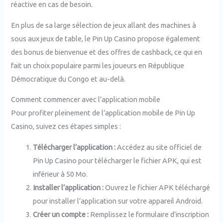
réactive en cas de besoin.
En plus de sa large sélection de jeux allant des machines à
sous aux jeux de table, le Pin Up Casino propose également
des bonus de bienvenue et des offres de cashback, ce qui en
fait un choix populaire parmi les joueurs en République
Démocratique du Congo et au-delà.
Comment commencer avec l’application mobile
Pour profiter pleinement de l’application mobile de Pin Up
Casino, suivez ces étapes simples :
Télécharger l’application :
Accédez au site officiel de
Pin Up Casino pour télécharger le fichier APK, qui est
inférieur à 50 Mo.
Installer l’application :
Ouvrez le fichier APK téléchargé
pour installer l’application sur votre appareil Android.
Créer un compte :
Remplissez le formulaire d’inscription