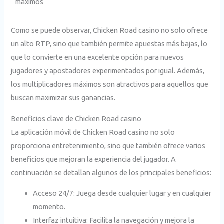
máximos
Como se puede observar, Chicken Road casino no solo ofrece
un alto RTP, sino que también permite apuestas más bajas, lo
que lo convierte en una excelente opción para nuevos
jugadores y apostadores experimentados por igual. Además,
los multiplicadores máximos son atractivos para aquellos que
buscan maximizar sus ganancias.
Beneficios clave de Chicken Road casino
La aplicación móvil de Chicken Road casino no solo
proporciona entretenimiento, sino que también ofrece varios
beneficios que mejoran la experiencia del jugador. A
continuación se detallan algunos de los principales beneficios:
Acceso 24/7: Juega desde cualquier lugar y en cualquier
momento.
Interfaz intuitiva: Facilita la navegación y mejora la