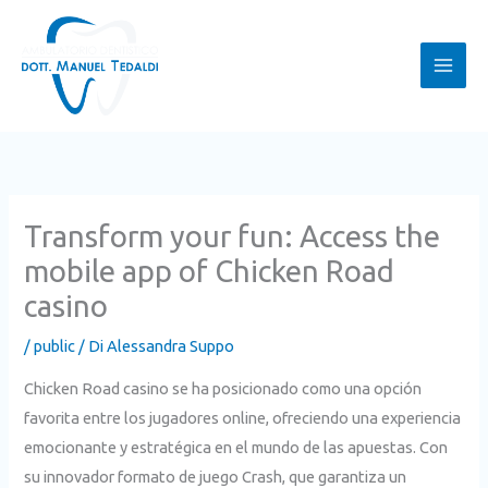
Vai
al
contenuto
Transform your fun: Access the
mobile app of Chicken Road
casino
/
public
/ Di
Alessandra Suppo
Chicken Road casino se ha posicionado como una opción
favorita entre los jugadores online, ofreciendo una experiencia
emocionante y estratégica en el mundo de las apuestas. Con
su innovador formato de juego Crash, que garantiza un