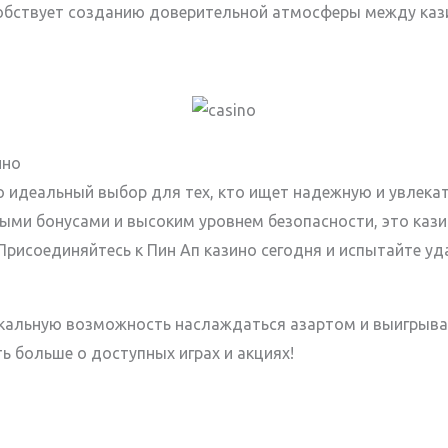
обствует созданию доверительной атмосферы между кази
ино
то идеальный выбор для тех, кто ищет надежную и увлек
рыми бонусами и высоким уровнем безопасности, это каз
 Присоединяйтесь к Пин Ап казино сегодня и испытайте уд
икальную возможность наслаждаться азартом и выигрыват
ь больше о доступных играх и акциях!