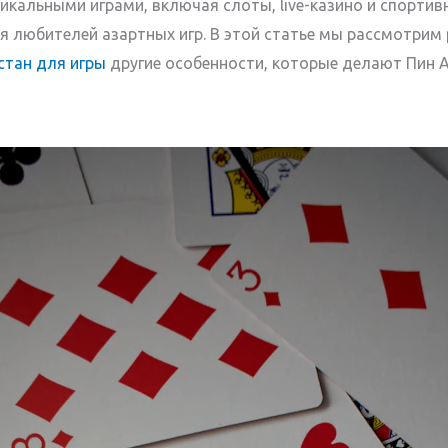
никальными играми, включая слоты, live-казино и спортив
 любителей азартных игр. В этой статье мы рассмотрим 
стан для игры
другие особенности, которые делают Пин 