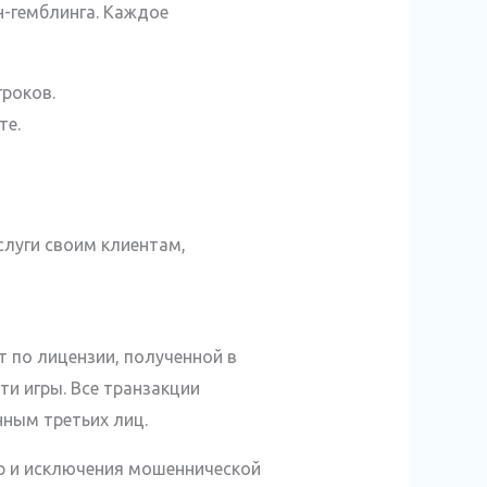
н-гемблинга. Каждое
роков.
те.
луги своим клиентам,
 по лицензии, полученной в
и игры. Все транзакции
ным третьих лиц.
гр и исключения мошеннической