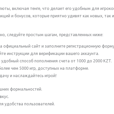
ты, включая тенге, что делает его удобным для игроков
кций и бонусов, которые приятно удивят как новых, так
ино, следуйте простым шагам, представленных ниже:
а официальный сайт и заполните регистрационную форму
те инструкции для верификации вашего аккаунта.
удобный способ пополнения счета от 1000 до 2000 KZT.
олее чем 5000 игр, доступных на платформе.
дачу и наслаждайтесь игрой!
ишних формальностей.
вкус.
я удобства пользователей.