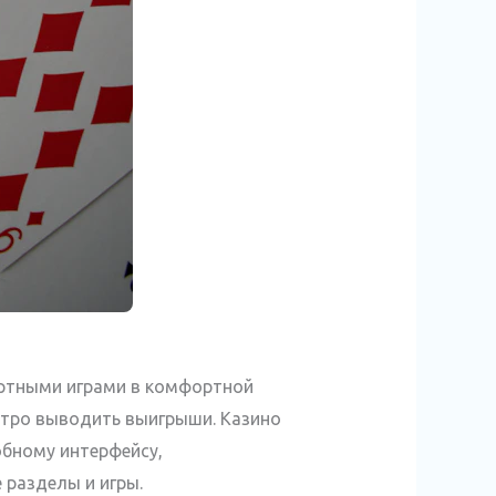
артными играми в комфортной
стро выводить выигрыши. Казино
обному интерфейсу,
разделы и игры.