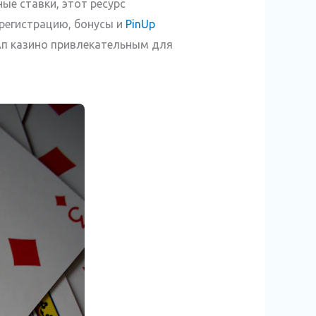
ные ставки, этот ресурс
регистрацию, бонусы и
PinUp
Ап казино привлекательным для