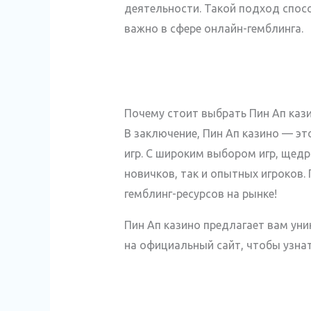
деятельности. Такой подход спос
важно в сфере онлайн-гемблинга.
Почему стоит выбрать Пин Ап каз
В заключение, Пин Ап казино — э
игр. С широким выбором игр, щед
новичков, так и опытных игроков.
гемблинг-ресурсов на рынке!
Пин Ап казино предлагает вам ун
на официальный сайт, чтобы узнат