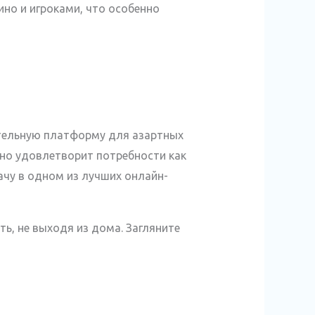
но и игроками, что особенно
ательную платформу для азартных
ино удовлетворит потребности как
ачу в одном из лучших онлайн-
ь, не выходя из дома. Загляните