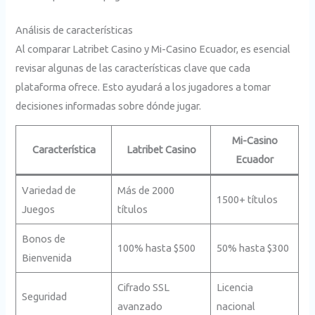
Análisis de características
Al comparar Latribet Casino y Mi-Casino Ecuador, es esencial
revisar algunas de las características clave que cada
plataforma ofrece. Esto ayudará a los jugadores a tomar
decisiones informadas sobre dónde jugar.
Mi-Casino
Característica
Latribet Casino
Ecuador
Variedad de
Más de 2000
1500+ títulos
Juegos
títulos
Bonos de
100% hasta $500
50% hasta $300
Bienvenida
Cifrado SSL
Licencia
Seguridad
avanzado
nacional