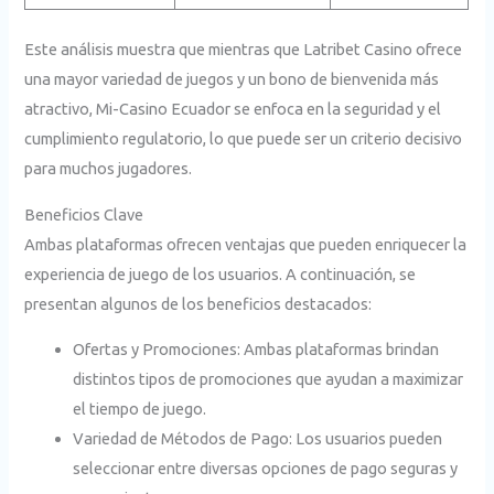
Este análisis muestra que mientras que Latribet Casino ofrece
una mayor variedad de juegos y un bono de bienvenida más
atractivo, Mi-Casino Ecuador se enfoca en la seguridad y el
cumplimiento regulatorio, lo que puede ser un criterio decisivo
para muchos jugadores.
Beneficios Clave
Ambas plataformas ofrecen ventajas que pueden enriquecer la
experiencia de juego de los usuarios. A continuación, se
presentan algunos de los beneficios destacados:
Ofertas y Promociones: Ambas plataformas brindan
distintos tipos de promociones que ayudan a maximizar
el tiempo de juego.
Variedad de Métodos de Pago: Los usuarios pueden
seleccionar entre diversas opciones de pago seguras y