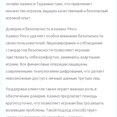
онлайн-казино в Таджикистане, что привлекает
множество игроков, ищущих качественный и безопасный
игровой опыт.
Доверие и безопасность в казино Pinco
Казино Pinco уделяет особое внимание безопасности
своих пользователей. Лицензирование и соблюдение
стандартов безопасности позволяют игрокам
чувствовать себя комфортно, занимаясь азартными
играми. Все финансовые операции защищены
современными технологиями шифрования, что делает
невозможным доступ к личным данным третьих лиц.
Поддержка клиентов также играет важную роль в
обеспечении доверия. Казино предлагает помощь
круглосуточно, что позволяет игрокам быстро решать
возникшие проблемы. Такой подход способствует