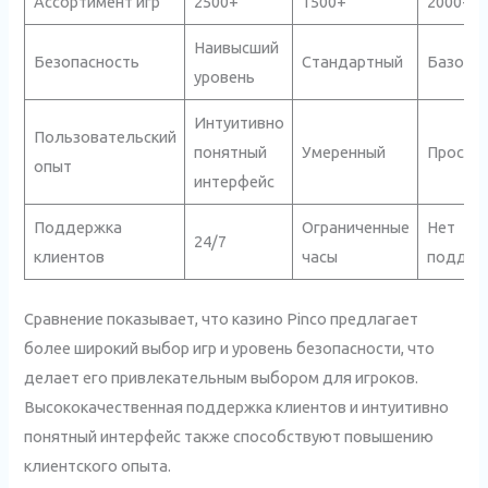
Ассортимент игр
2500+
1500+
2000+
Наивысший
Безопасность
Стандартный
Базовы
уровень
Интуитивно
Пользовательский
понятный
Умеренный
Просто
опыт
интерфейс
Поддержка
Ограниченные
Нет
24/7
клиентов
часы
поддер
Сравнение показывает, что казино Pinco предлагает
более широкий выбор игр и уровень безопасности, что
делает его привлекательным выбором для игроков.
Высококачественная поддержка клиентов и интуитивно
понятный интерфейс также способствуют повышению
клиентского опыта.