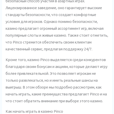
безопасный способ участия в азартных играх.
Лицензированное заведение, оно гарантирует высокие
стандарты безопасности, что создает комфортные
условия для игроков. Однако помимо безопасности,
казино предлагает огромный ассортимент игр, включая
популярные слоты и живые казино. Также стоит отметить,
что Pinco стремится обеспечить своим клиентам
качественный сервис, предлагая поддержку 24/7.
Кроме того, казино Pinco выделяется среди конкурентов
благодаря своим бонусам и акциям, которые делают игру
более привлекательной. Это позволяет игрокам не
только развлекаться, но и иметь реальные шансы на
выигрыш. В этом обзоре мы подробно рассмотрим, как
начать играть, какие преимущества предлагает Pinco и на
что стоит обратить внимание при выборе этого казино.
Как начать играть в казино Pinco