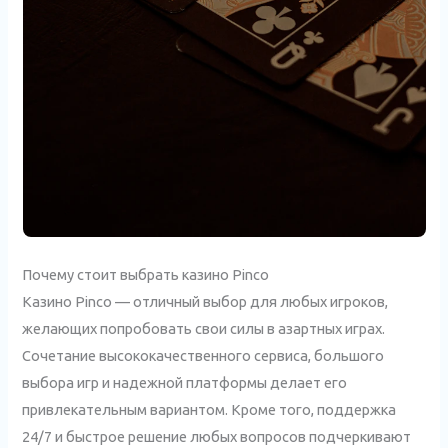
Почему стоит выбрать казино Pinco
Казино Pinco — отличный выбор для любых игроков,
желающих попробовать свои силы в азартных играх.
Сочетание высококачественного сервиса, большого
выбора игр и надежной платформы делает его
привлекательным вариантом. Кроме того, поддержка
24/7 и быстрое решение любых вопросов подчеркивают