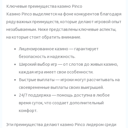
Ключевые преимущества казино Pinco
Казино Pinco выделяется на фоне конкурентов благодаря
ряду важных преимуществ, которые делают игровой опыт
незабываемым. Ниже представлены ключевые аспекты,
на которые стоит обратить внимание.
Лицензированное казино — гарантирует
безопасность и надежность.
Широкий выбор игр — от слотов до живых казино,
каждая игра имеет свои особенности.
Быстрые выплаты — игроки могут рассчитывать на
своевременные выплаты своих выигрышей.
24/7 поддержка — помощь доступна в любое
время суток, что создает дополнительный
комфорт.
Эти преимущества делают казино Pinco лидером среди