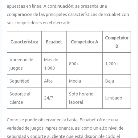
apuestas en línea. A continuación, se presenta una
comparación de las principales características de Ecuabet con
sus competidores en el mercado.
Competidor
Característica
Ecuabet
Competidor A
B
Variedad de
Más de
800+
1,200+
juegos
1,000
Seguridad
Alta
Media
Baja
Soporte al
Solo horario
24/7
Limitado
cliente
laboral
Como se puede observar en la tabla, Ecuabet ofrece una
variedad de juegos impresionante, así como un alto nivel de
seguridad y soporte al cliente que está disponible todo el