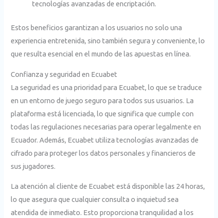
tecnologías avanzadas de encriptación.
Estos beneficios garantizan a los usuarios no solo una
experiencia entretenida, sino también segura y conveniente, lo
que resulta esencial en el mundo de las apuestas en línea.
Confianza y seguridad en Ecuabet
La seguridad es una prioridad para Ecuabet, lo que se traduce
en un entorno de juego seguro para todos sus usuarios. La
plataforma está licenciada, lo que significa que cumple con
todas las regulaciones necesarias para operar legalmente en
Ecuador. Además, Ecuabet utiliza tecnologías avanzadas de
cifrado para proteger los datos personales y financieros de
sus jugadores.
La atención al cliente de Ecuabet está disponible las 24 horas,
lo que asegura que cualquier consulta o inquietud sea
atendida de inmediato. Esto proporciona tranquilidad a los