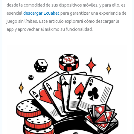
desde la comodidad de sus dispositivos móviles, y para ello, es
esencial
descargar Ecuabet
para garantizar una experiencia de
juego sin límites. Este artículo explorará cómo descargar la
app y aprovechar al máximo su funcionalidad.