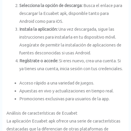
Selecciona la opción de descarga:
Busca el enlace para
descargar la Ecuabet apk, disponible tanto para
Android como para iOS.
Instala la aplicación:
Una vez descargada, sigue las
instrucciones para instalarla en tu dispositivo móvil.
Asegúrate de permitir la instalación de aplicaciones de
fuentes desconocidas si usas Android.
Regístrate o accede:
Si eres nuevo, crea una cuenta. Si
ya tienes una cuenta, inicia sesión con tus credenciales.
Acceso rápido a una variedad de juegos.
Apuestas en vivo y actualizaciones en tiempo real.
Promociones exclusivas para usuarios de la app.
Análisis de características de Ecuabet
La aplicación Ecuabet apk ofrece una serie de características
destacadas que la diferencian de otras plataformas de