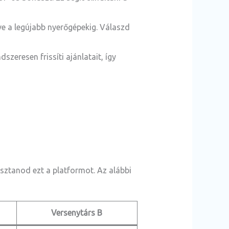
ve a legújabb nyerőgépekig. Válaszd
szeresen frissíti ajánlatait, így
sztanod ezt a platformot. Az alábbi
Versenytárs B