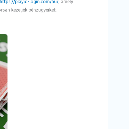
https://playid-login.com/hu/
, amely
rsan kezeljék pénzügyeiket.