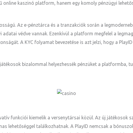
ű online kaszinó platform, hanem egy komoly pénzügyi lehetősé
tosságú. Az e-pénztárca és a tranzakciók során a legmodernebb
yi adatai védve vannak. Ezenkívül a platform megfelel a legm
ztonságát. A KYC folyamat bevezetése is azt jelzi, hogy a Play
a játékosok bizalommal helyezhessék pénzüket a platformba, t
atív funkciói kiemelik a versenytársai közül. Az új játékosok
mas lehetőséggel találkozhatnak. A PlayID nemcsak a bónuszo