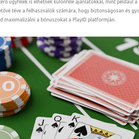
térő ügyfelek is élhetnek különféle ajánlatokkal, mint például a
etővé téve a felhasználók számára, hogy biztonságosan és gyo
 maximalizálni a bónuszokat a PlayID platformján.