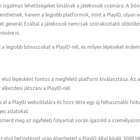
 izgalmas lehetőségeket kínálnak a játékosok számára. A bó
lenthetnek, hanem a legjobb platformok, mint a PlayID, olyan e
et generál. Ezáltal a játékosok nemcsak szórakoztató időtölt
résére is.
el a legjobb bónuszokat a PlayID-nél, és milyen lépéseket érd
első lépésként fontos a megfelelő platform kiválasztása. Az 
elkezdeni játszani a PlayID-nél:
el a PlayID weboldalára és hozz létre egy új felhasználói fiók
ges adatokat.
smerd meg az ügyfelet) folyamat során igazold a személyazon
 első befizetésed után élvezheted a PlayID által kínált 3000 HU