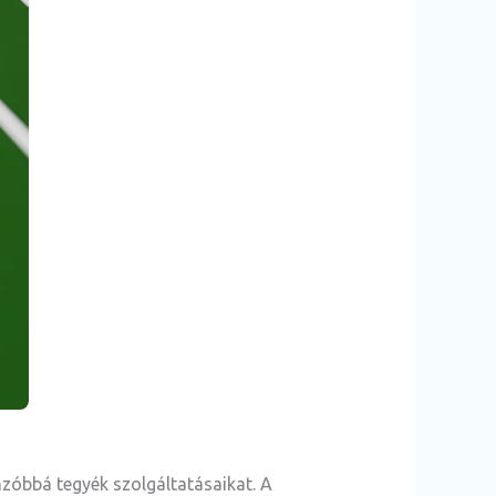
zóbbá tegyék szolgáltatásaikat. A