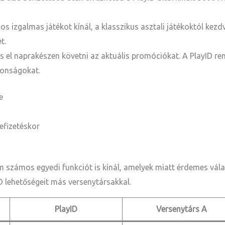
s izgalmas játékot kínál, a klasszikus asztali játékoktól kezd
t.
s el naprakészen követni az aktuális promóciókat. A PlayID rend
donságokat.
e
efizetéskor
 számos egyedi funkciót is kínál, amelyek miatt érdemes vála
D lehetőségeit más versenytársakkal.
PlayID
Versenytárs A