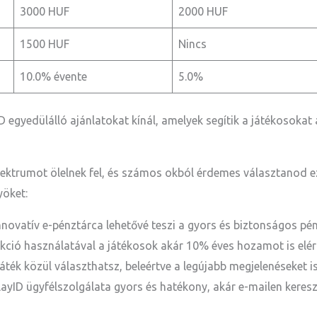
3000 HUF
2000 HUF
1500 HUF
Nincs
10.0% évente
5.0%
yID egyedülálló ajánlatokat kínál, amelyek segítik a játékosoka
 spektrumot ölelnek fel, és számos okból érdemes választanod e
yöket:
novatív e-pénztárca lehetővé teszi a gyors és biztonságos pén
nkció használatával a játékosok akár 10% éves hozamot is elér
játék közül választhatsz, beleértve a legújabb megjelenéseket is
ayID ügyfélszolgálata gyors és hatékony, akár e-mailen kereszt