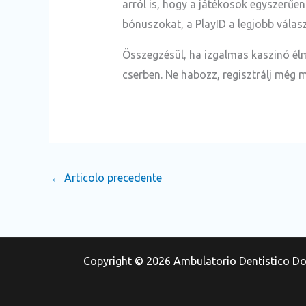
arról is, hogy a játékosok egyszerűe
bónuszokat, a PlayID a legjobb vála
Összegzésül, ha izgalmas kaszinó élm
cserben. Ne habozz, regisztrálj még 
←
Articolo precedente
Copyright © 2026 Ambulatorio Dentistico Dot