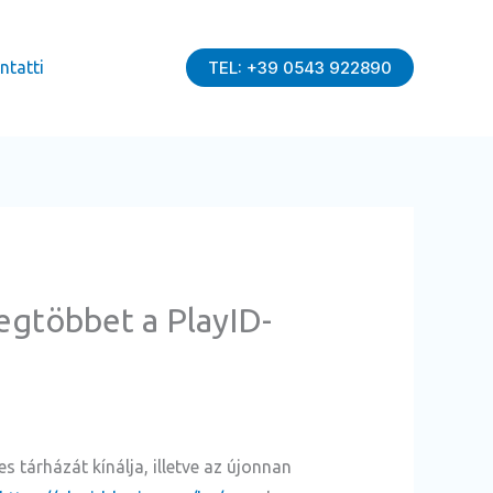
ntatti
TEL: +39 0543 922890
egtöbbet a PlayID-
 tárházát kínálja, illetve az újonnan