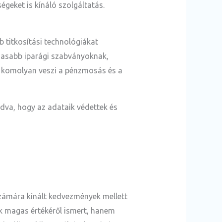
geket is kínáló szolgáltatás.
 titkosítási technológiákat
agasabb iparági szabványoknak,
ID komolyan veszi a pénzmosás és a
udva, hogy az adataik védettek és
 számára kínált kedvezmények mellett
k magas értékéről ismert, hanem