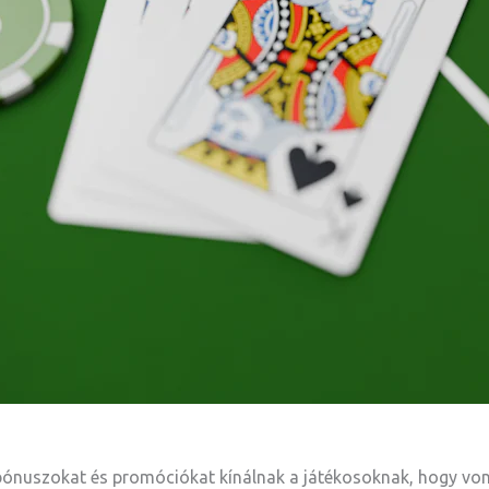
bónuszokat és promóciókat kínálnak a játékosoknak, hogy von