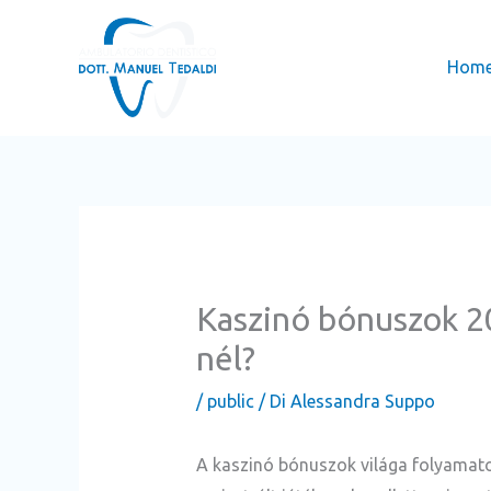
Vai
al
Hom
contenuto
Kaszinó bónuszok 2
nél?
/
public
/ Di
Alessandra Suppo
A kaszinó bónuszok világa folyamatos