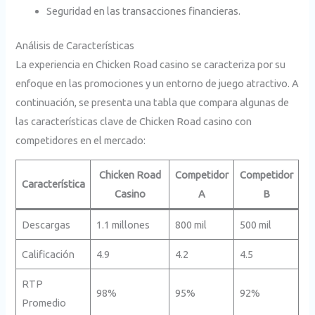
Seguridad en las transacciones financieras.
Análisis de Características
La experiencia en Chicken Road casino se caracteriza por su
enfoque en las promociones y un entorno de juego atractivo. A
continuación, se presenta una tabla que compara algunas de
las características clave de Chicken Road casino con
competidores en el mercado:
Chicken Road
Competidor
Competidor
Característica
Casino
A
B
Descargas
1.1 millones
800 mil
500 mil
Calificación
4.9
4.2
4.5
RTP
98%
95%
92%
Promedio