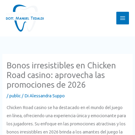
Vai
al
contenuto
Bonos irresistibles en Chicken
Road casino: aprovecha las
promociones de 2026
/
public
/ Di
Alessandra Suppo
Chicken Road casino se ha destacado en el mundo del juego
en línea, ofreciendo una experiencia única y emocionante para
los jugadores. Su enfoque en las promociones atractivas y los
bonos irresistibles en 2026 brinda a los amantes del juego la