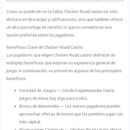
Como se puede ver en la tabla, Chicken Road casino no solo
destaca en descargas y calificaciones, sino que también ofrece
un alto porcentaje de retorno, lo que lo convierte en una
opción preferida entre los jugadores.
Beneficios Clave de Chicken Road Casino
Los jugadores que eligen Chicken Road casino disfrutan de
múltiples beneficios que mejoran su experiencia general de
juego. A continuación, se presentan algunos de los principales
beneficios:
Variedad de Juegos — Desde tragamonedas hasta
juegos de mesa, hay algo para todos.
Bonos de Bienvenida — Los nuevos jugadores pueden
aprovechar ofertas de bonos que les permiten jugar con
más capital.
Promociones Continuas — Chicken Road casino ofrece