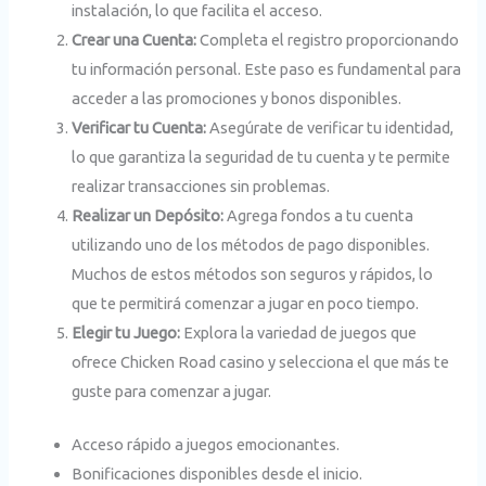
instalación, lo que facilita el acceso.
Crear una Cuenta:
Completa el registro proporcionando
tu información personal. Este paso es fundamental para
acceder a las promociones y bonos disponibles.
Verificar tu Cuenta:
Asegúrate de verificar tu identidad,
lo que garantiza la seguridad de tu cuenta y te permite
realizar transacciones sin problemas.
Realizar un Depósito:
Agrega fondos a tu cuenta
utilizando uno de los métodos de pago disponibles.
Muchos de estos métodos son seguros y rápidos, lo
que te permitirá comenzar a jugar en poco tiempo.
Elegir tu Juego:
Explora la variedad de juegos que
ofrece Chicken Road casino y selecciona el que más te
guste para comenzar a jugar.
Acceso rápido a juegos emocionantes.
Bonificaciones disponibles desde el inicio.