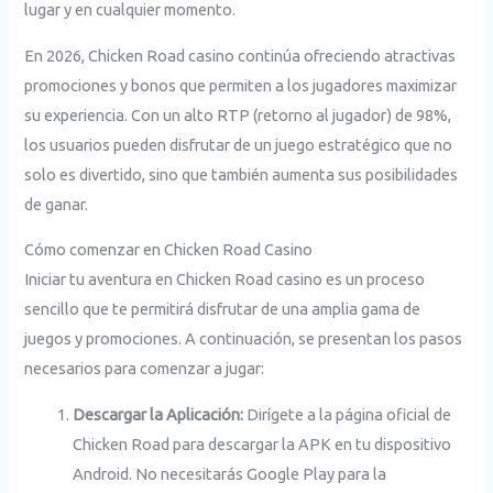
lugar y en cualquier momento.
En 2026, Chicken Road casino continúa ofreciendo atractivas
promociones y bonos que permiten a los jugadores maximizar
su experiencia. Con un alto RTP (retorno al jugador) de 98%,
los usuarios pueden disfrutar de un juego estratégico que no
solo es divertido, sino que también aumenta sus posibilidades
de ganar.
Cómo comenzar en Chicken Road Casino
Iniciar tu aventura en Chicken Road casino es un proceso
sencillo que te permitirá disfrutar de una amplia gama de
juegos y promociones. A continuación, se presentan los pasos
necesarios para comenzar a jugar:
Descargar la Aplicación:
Dirígete a la página oficial de
Chicken Road para descargar la APK en tu dispositivo
Android. No necesitarás Google Play para la